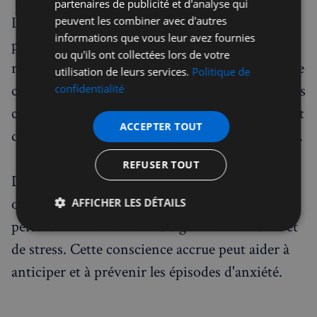
partenaires de publicité et d'analyse qui
Lorsqu’on anticipe une période stressante, il
peuvent les combiner avec d'autres
informations que vous leur avez fournies
peut aussi être utile au préalable d’intégrer des
ou qu'ils ont collectées lors de votre
routines de relaxation dans votre quotidien, que
utilisation de leurs services.
Politique de
ce soit le matin au réveil ou le soir avant de vous
confidentialité
coucher afin de prévenir les montées de stress et
ACCEPTER TOUT
de créer un environnement propice à la détente.
REFUSER TOUT
De plus, plus on se connecte à son corps, plus
on développe une conscience corporelle qui
AFFICHER LES DÉTAILS
permet de reconnaître les signaux de tension et
Strictement
Performance
Ciblage
nécessaires
de stress. Cette conscience accrue peut aider à
anticiper et à prévenir les épisodes d'anxiété.
Fonctionnalité