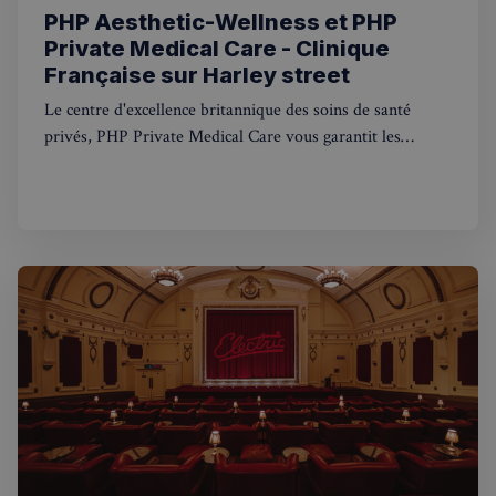
comport
PHP Aesthetic-Wellness et PHP
et les
interacti
Private Medical Care - Clinique
des
Française sur Harley street
utilisateu
pour amé
l'expérie
Le centre d'excellence britannique des soins de santé
utilisateu
le site.
privés, PHP Private Medical Care vous garantit les
meilleurs traitements médicaux privés. Avec des
consultations médicales disponibles le jour même et une
ouverture 7 jours sur 7