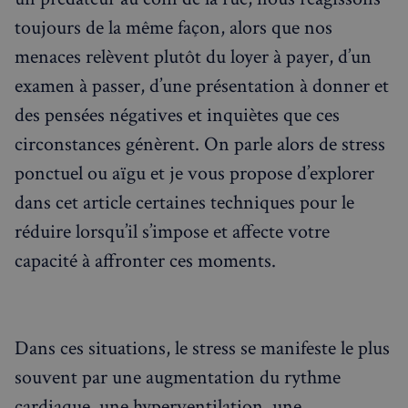
toujours de la même façon, alors que nos
menaces relèvent plutôt du loyer à payer, d’un
examen à passer, d’une présentation à donner et
des pensées négatives et inquiètes que ces
circonstances génèrent. On parle alors de stress
ponctuel ou aïgu et je vous propose d’explorer
Rechercher dans Français à Londres - Magazine
dans cet article certaines techniques pour le
✨
Recherche
Chatbot IA
réduire lorsqu’il s’impose et affecte votre
capacité à affronter ces moments.
RECHERCHES POPULAIRES
Annuaire des professionnels
Visites guidées
Dans ces situations, le stress se manifeste le plus
Événements à venir
souvent par une augmentation du rythme
cardiaque, une hyperventilation, une