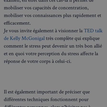
examen, en effet dans ces cas-là il permet de
mobiliser vos capacités de concentration,
mobiliser vos connaissances plus rapidement et
efficacement.
Je vous invite également à visionner la
TED talk
Politique de confidentialité de
de Kelly McGonigal
très complète qui explique
Google
comment le stress peut devenir un très bon allié
et en quoi votre perception du stress affecte la
CookieScriptConsent
4
CookieScript
semaines
francaisalondres.com
réponse de votre corps à celui-ci.
2 jours
Il est également important de préciser que
différentes techniques fonctionnent pour