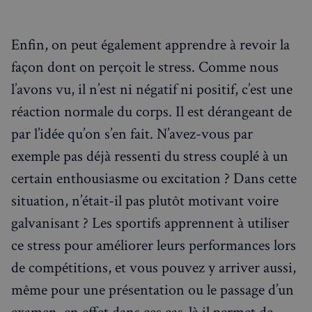
Enfin, on peut également apprendre à revoir la
façon dont on perçoit le stress. Comme nous
Strictement nécessaires
Performance
l’avons vu, il n’est ni négatif ni positif, c’est une
Ciblage
Fonctionnalité
réaction normale du corps. Il est dérangeant de
Les cookies strictement nécessaires habilitent des
par l’idée qu’on s’en fait. N’avez-vous par
fonctionnalités de base du site Web telles que la
connexion des utilisateurs et la gestion des comptes.
exemple pas déjà ressenti du stress couplé à un
Le site Web ne peut pas être utilisé correctement
sans les cookies strictement nécessaires.
certain enthousiasme ou excitation ? Dans cette
Fournisseur
/
situation, n’était-il pas plutôt motivant voire
Nom
Expiration
Domaine
galvanisant ? Les sportifs apprennent à utiliser
_px3
5 minutes
Wix.com, Inc.
27
.stripecdn.com
ce stress pour améliorer leurs performances lors
secondes
de compétitions, et vous pouvez y arriver aussi,
même pour une présentation ou le passage d’un