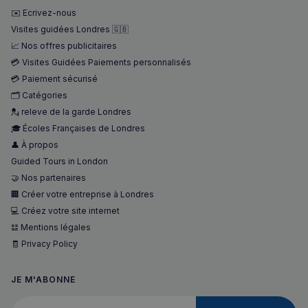
✉️ Ecrivez-nous
Visites guidées Londres 🇬🇧
📈 Nos offres publicitaires
💳 Visites Guidées Paiements personnalisés
💳 Paiement sécurisé
🗂️ Catégories
💂 releve de la garde Londres
🎓 Écoles Françaises de Londres
👤 À propos
Guided Tours in London
🤝 Nos partenaires
🏢 Créer votre entreprise à Londres
💻 Créez votre site internet
𝌭 Mentions légales
🧾 Privacy Policy
JE M'ABONNE
Votre adresse courriel