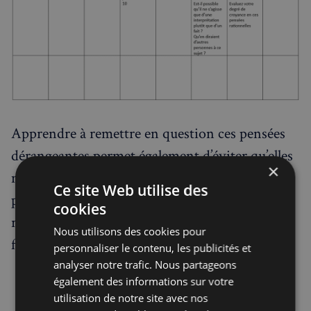
Apprendre à remettre en question ces pensées
dérangeantes permet également d’éviter qu’elles
×
ne s’installent durablement et deviennent des
Ce site Web utilise des
pensées automatiques qui ressortent très
cookies
régulièrement et génèrent du stress à chaque
Nous utilisons des cookies pour
fois qu’elles se présentent à votre esprit
personnaliser le contenu, les publicités et
analyser notre trafic. Nous partageons
également des informations sur votre
utilisation de notre site avec nos