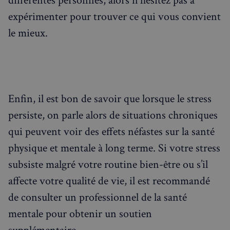
différentes personnes, alors n'hésitez pas à
sp_t
1 an
Spotify Inc.
expérimenter pour trouver ce qui vous convient
.spotify.com
le mieux.
VISITOR_PRIVACY_METADATA
5 mois 4
YouTube
semaines
.youtube.com
Enfin, il est bon de savoir que lorsque le stress
persiste, on parle alors de situations chroniques
qui peuvent voir des effets néfastes sur la santé
physique et mentale à long terme. Si votre stress
subsiste malgré votre routine bien-être ou s’il
affecte votre qualité de vie, il est recommandé
de consulter un professionnel de la santé
mentale pour obtenir un soutien