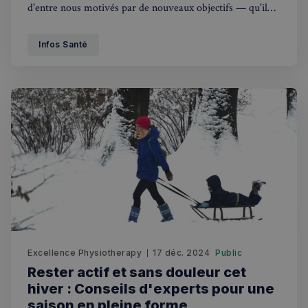
d'entre nous motivés par de nouveaux objectifs — qu'il
s'agisse de se remettre en forme, de courir un marathon,
de perdre du poids ou simplement de rester actif
Infos Santé
Excellence Physiotherapy
17 déc. 2024
Public
Rester actif et sans douleur cet
hiver : Conseils d'experts pour une
saison en pleine forme