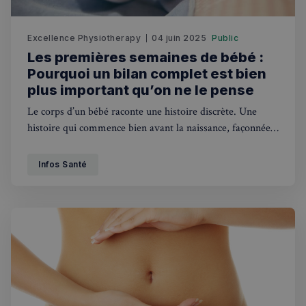
Excellence Physiotherapy
04 juin 2025
Public
Les premières semaines de bébé :
Pourquoi un bilan complet est bien
plus important qu’on ne le pense
Le corps d’un bébé raconte une histoire discrète. Une
histoire qui commence bien avant la naissance, façonnée
par la façon dont il s’est lové dans le ventre maternel, la
position qu’il a gardée pendant des semaines, puis le
Infos Santé
parcours qu’il a suivi pour venir au monde