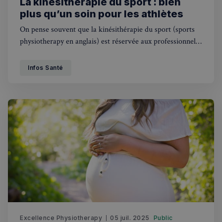
La kinésithérapie du sport : bien
plus qu’un soin pour les athlètes
On pense souvent que la kinésithérapie du sport (sports
physiotherapy en anglais) est réservée aux professionnels
: footballeurs de haut niveau, sprinteurs olympiques ou
triathlètes. Faux. Toute personne active, que ce soit en
Infos Santé
allant à la salle, en faisant un footing ou même en jouant
avec ses enfants, peut se blesser.
Excellence Physiotherapy
05 juil. 2025
Public