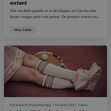
enfant
Voir son bébé grandir et se développer est l’un des plus
beaux voyages pour tout parent. Du premier sourire aux
premiers pas, chaque étape est une preuve de leur
progrès physique, émotionnel et cognitif.
Infos Santé
Excellence Physiotherapy
05 août 2025
Public