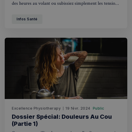
des heures au volant ou subissiez simplement les tensions
utilisateu
pour amé
accumulées de la vie moderne, les douleurs cervicales
l'expérie
utilisateu
peuvent rapidement devenir un fardeau.
Infos Santé
le site.
Excellence Physiotherapy
19 févr. 2024
Public
Dossier Spécial: Douleurs Au Cou
(Partie 1)