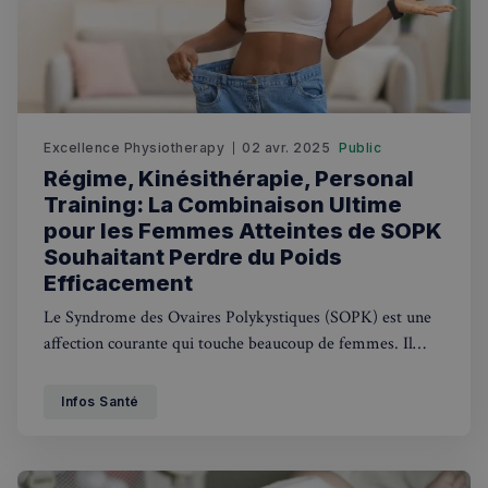
Excellence Physiotherapy
02 avr. 2025
Public
Régime, Kinésithérapie, Personal
Training: La Combinaison Ultime
pour les Femmes Atteintes de SOPK
Souhaitant Perdre du Poids
Efficacement
Le Syndrome des Ovaires Polykystiques (SOPK) est une
affection courante qui touche beaucoup de femmes. Il
perturbe l'équilibre hormonal du corps, entraînant
souvent des règles irrégulières, une croissance excessive
Infos Santé
des poils, de l'acné et des kystes ovariens.