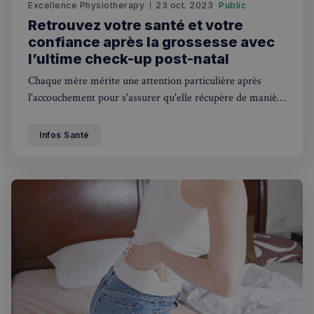
Excellence Physiotherapy
23 oct. 2023
Public
Retrouvez votre santé et votre
confiance après la grossesse avec
l’ultime check-up post-natal
Chaque mère mérite une attention particulière après
l'accouchement pour s'assurer qu'elle récupère de manière
optimale. Dans cet article, découvrez pourquoi une
évaluation est cruciale, ce qu'elle implique et comment
Infos Santé
elle peut contribuer à une meilleure santé post-grossesse.