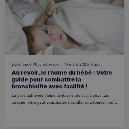
Excellence Physiotherapy
15 mars 2025
Public
Au revoir, le rhume du bébé : Votre
guide pour combattre la
bronchiolite avec facilité !
La parentalité est pleine de joies et de surprises, mais
lorsque votre petit commence à renifler et à tousser, cela
peut rapidement se transformer en tourbillon
d'inquiétudes. Est-ce juste un rhume classique, ou quelque
chose de plus sérieux comme la bronchiolite ? En tant que