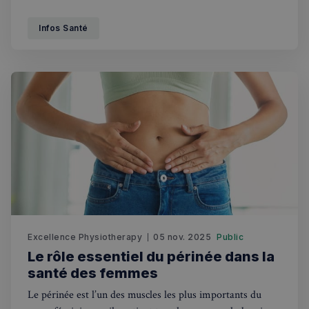
kinésithérapeute. Ce symptôme qui est courant, peut
survenir de manière soudaine après avoir soulevé une
Infos Santé
charge lourde par exemple, ou peut au contraire s'installer
progressivement suite à de longues heures passées assis
Excellence Physiotherapy
05 nov. 2025
Public
Le rôle essentiel du périnée dans la
santé des femmes
Rechercher dans Français à Londres - Magazine
Le périnée est l’un des muscles les plus importants du
✨
Recherche
Chatbot IA