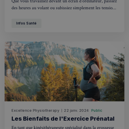
Que vous travailliez devant un écran d'ordinateur, passiez
des heures au volant ou subissiez simplement les tensions
accumulées de la vie moderne, les douleurs cervicales
peuvent rapidement devenir un fardeau.
Infos Santé
Excellence Physiotherapy
22 janv. 2024
Public
Les Bienfaits de l'Exercice Prénatal
En tant que kinésithérapeute spécialisé dans la grossesse