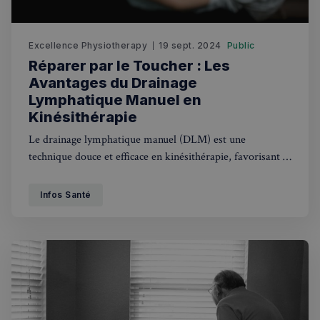
Excellence Physiotherapy
19 sept. 2024
Public
Réparer par le Toucher : Les
Politique de confidentialité de
Avantages du Drainage
Google
Lymphatique Manuel en
Kinésithérapie
CookieScriptConsent
4
CookieScript
semaines
francaisalondres.com
Le drainage lymphatique manuel (DLM) est une
2 jours
technique douce et efficace en kinésithérapie, favorisant la
guérison naturelle du corps. Il réduit le gonflement,
améliore la circulation et soutient la fonction
Infos Santé
immunitaire, offrant des bienfaits notables pour divers
états de santé.
sp_t
1 an
Spotify Inc.
.spotify.com