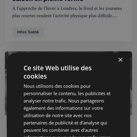
À l'approche de l'hiver à Londres, le froid et les journées
plus courtes rendent l'activité physique plus difficile.
Cependant, il est essentiel de bouger pour maintenir une
bonne santé physique et mentale. Pour beaucoup, le froid
Infos Santé
peut provoquer des douleurs articulaires, des tensions
musculaires
×
Ce site Web utilise des
cookies
Nous utilisons des cookies pour
personnaliser le contenu, les publicités et
analyser notre trafic. Nous partageons
également des informations sur votre
utilisation de notre site avec nos
partenaires de publicité et d'analyse qui
Excellence Physiotherapy
17 nov. 2024
Public
peuvent les combiner avec d'autres
Tête bien ronde, cou détendu : Les