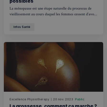
possibles
La ménopause est une étape naturelle du processus de
vieillissement au cours duquel les femmes cessent d’avoir
leurs règles et ne peuvent plus tomber enceintes. Ce
changement se produit généralement entre 45 et 55 ans,
Infos Santé
lorsque la production naturelle d’œstrogènes du corps
commence à diminuer.
Excellence Physiotherapy
20 nov. 2023
Public
La grossesse, comment ça marche ?