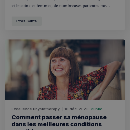
et le soin des femmes, de nombreuses patientes me
posent la question si c’est dangereux de faire de l'exercice
pendant la grossesse, si cela est bénéfique et comment
Infos Santé
faire des exercices correctement pendant cette période.
Excellence Physiotherapy
18 déc. 2023
Public
Comment passer sa ménopause
dans les meilleures conditions