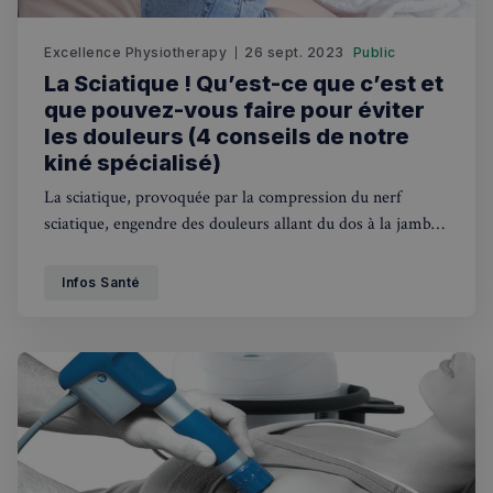
Excellence Physiotherapy
26 sept. 2023
Public
La Sciatique ! Qu’est-ce que c’est et
que pouvez-vous faire pour éviter
les douleurs (4 conseils de notre
kiné spécialisé)
La sciatique, provoquée par la compression du nerf
sciatique, engendre des douleurs allant du dos à la jambe.
Cet article détaille ses causes, ses symptômes et met en
lumière comment la kinésithérapie peut offrir des
Infos Santé
solutions de soulagement et de prévention pour ceux qui
en souffrent.