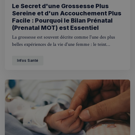
Le Secret d'une Grossesse Plus
Sereine et d'un Accouchement Plus
Facile : Pourquoi le Bilan Prénatal
(Prenatal MOT) est Essentiel
La grossesse est souvent décrite comme l'une des plus
belles expériences de la vie d'une femme : le teint
lumineux, l'attente joyeuse... mais en coulisse, le corps
travaille sans relâche.
Infos Santé