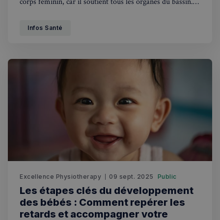
corps féminin, car il soutient tous les organes du bassin.
En association avec les muscles profonds du tronc (ou
RECHERCHES POPULAIRES
“core muscles’), il assure la continence, soutient le dos et
Infos Santé
maintient la vessie, l’utérus et le rectum en place.
Annuaire des professionnels
Visites guidées
Événements à venir
Excellence Physiotherapy
09 sept. 2025
Public
Les étapes clés du développement
des bébés : Comment repérer les
retards et accompagner votre