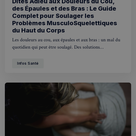
Dites Adieu aux Douleurs du Cou,
des Épaules et des Bras : Le Guide
Complet pour Soulager les
Strictement nécessaires
Performance
Problèmes MusculoSquelettiques
Ciblage
Fonctionnalité
du Haut du Corps
Les douleurs au cou, aux épaules et aux bras : un mal du
Les cookies strictement nécessaires habilitent des
fonctionnalités de base du site Web telles que la
quotidien qui peut être soulagé. Des solutions
connexion des utilisateurs et la gestion des comptes.
personnalisées existent pour chaque patient, que ce soit
Le site Web ne peut pas être utilisé correctement
sans les cookies strictement nécessaires.
pour traiter une blessure sportive, un problème lié au
Infos Santé
Fournisseur
/
travail ou une douleur chronique.
Nom
Expiration
Domaine
_px3
5 minutes
Wix.com, Inc.
27
.stripecdn.com
secondes