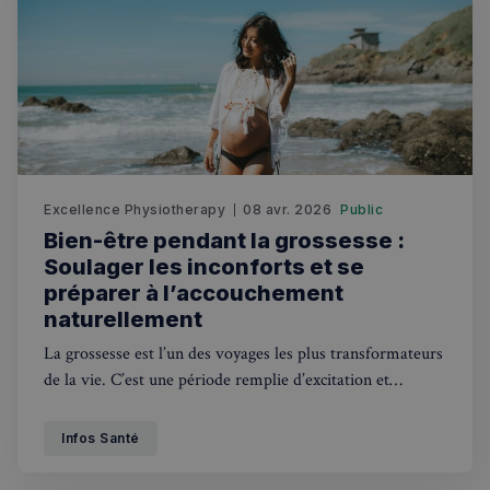
Excellence Physiotherapy
08 avr. 2026
Public
Bien-être pendant la grossesse :
Soulager les inconforts et se
préparer à l’accouchement
naturellement
La grossesse est l’un des voyages les plus transformateurs
de la vie. C’est une période remplie d’excitation et
d’anticipation, mais également de changements physiques
et émotionnels significatifs. Si le miracle de donner la vie
Infos Santé
est impressionnant, les réalités quotidiennes d’un ventre
qui s’arrondit, d’