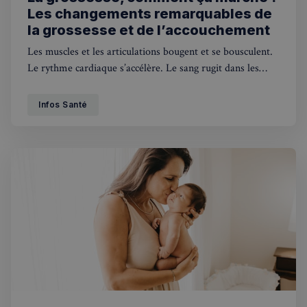
Les changements remarquables de
la grossesse et de l’accouchement
Les muscles et les articulations bougent et se bousculent.
Le rythme cardiaque s’accélère. Le sang rugit dans les
artères et les veines. Au cours d’une grossesse, tous les
organes du corps changent.
Infos Santé