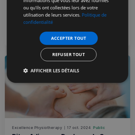
informations que vous leur avez fournies
secrets d’un bébé épanoui
ou qu'ils ont collectées lors de votre
Torticolis et tête plate chez bébé peuvent inquiéter, mais
utilisation de leurs services.
Politique de
avec une intervention précoce et de la kinésithérapie, ces
confidentialité
soucis sont souvent résolus. Découvrez comment soutenir
le développement harmonieux de bébé.
Infos Santé
ACCEPTER TOUT
REFUSER TOUT
AFFICHER LES DÉTAILS
Strictement
Performance
Ciblage
nécessaires
Fonctionnalité
Excellence Physiotherapy
17 oct. 2024
Public