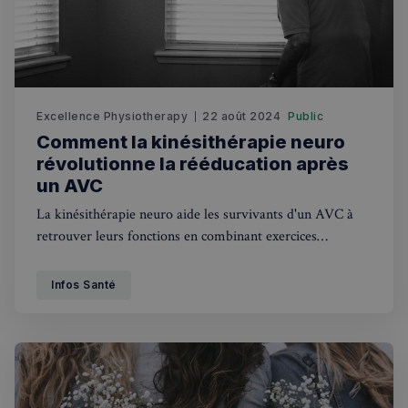
VISITOR_PRIVACY_METADATA
5 mois 4
YouTube
semaines
.youtube.com
Excellence Physiotherapy
22 août 2024
Public
Comment la kinésithérapie neuro
révolutionne la rééducation après
un AVC
La kinésithérapie neuro aide les survivants d'un AVC à
retrouver leurs fonctions en combinant exercices
spécifiques et interventions personnalisées. En
rééduquant le cerveau et le corps, elle favorise une
Infos Santé
récupération optimale, avec un soutien émotionnel et
physique essentiel pour chaque patient.