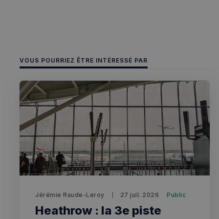
OAID
7d86413a71e5
VISITOR_INFO1_LIV
destination_url
__stripe_mid
_ga
YSC
VOUS POURRIEZ ÊTRE INTÉRESSÉ PAR
__Secure-YNID
mid
_gcl_au
__stripe_sid
pxcts
test_cookie
m
OAGEO
_ga_94D1NH5B76
_pxde
IDE
Jérémie Raude-Leroy
27 juil. 2026
Public
Heathrow : la 3e piste
_pxvid