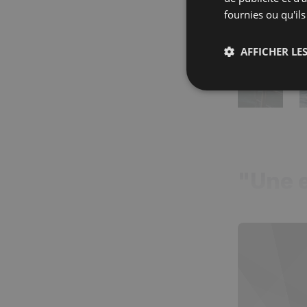
fournies ou qu'ils
AFFICHER LES
Strictemen
nécessaire
"Une e
Les cookies stricteme
la gestion des compte
Nom
_px3