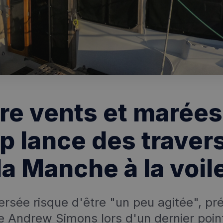
re vents et marées
up lance des traver
la Manche à la voil
ersée risque d'être "un peu agitée", pré
e Andrew Simons lors d'un dernier poin