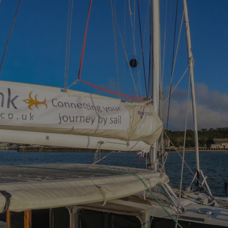
✨
erche
Chatbot IA
Rechercher dans Français à Londr
ES POPULAIRES
des professionnels
uidées
ts à venir