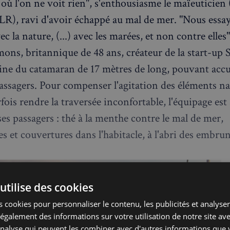
où l'on ne voit rien", s'enthousiasme le maïeuticien 
), ravi d'avoir échappé au mal de mer. "Nous essa
vec la nature, (...) avec les marées, et non contre elles"
ns, britannique de 48 ans, créateur de la start-up Sa
taine du catamaran de 17 mètres de long, pouvant accue
passagers. Pour compenser l'agitation des éléments na
ois rendre la traversée inconfortable, l'équipage est 
es passagers : thé à la menthe contre le mal de mer,
s et couvertures dans l'habitacle, à l'abri des embrun
utilise des cookies
 cookies pour personnaliser le contenu, les publicités et analyser 
galement des informations sur votre utilisation de notre site av
'analyse qui peuvent les combiner avec d'autres informations que 