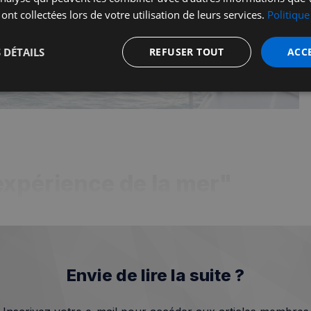
 ont collectées lors de votre utilisation de leurs services.
Politique
 DÉTAILS
REFUSER TOUT
ACC
t
Performance
Ciblage
Fo
s
xpérience de la mer"
Strictement nécessaires
Performance
Ciblage
Fonctionnalité
nt nécessaires habilitent des fonctionnalités de base du site Web telles que la connexion
s. Le site Web ne peut pas être utilisé correctement sans les cookies strictement nécess
Fournisseur
/
Expiration
Description
Envie de lire la suite ?
Domaine
5 minutes
Ce cookie est utilisé à des fins de s
Wix.com, Inc.
27
les visiteurs malveillants sur le site 
.stripecdn.com
secondes
blocage des utilisateurs légitimes. Il