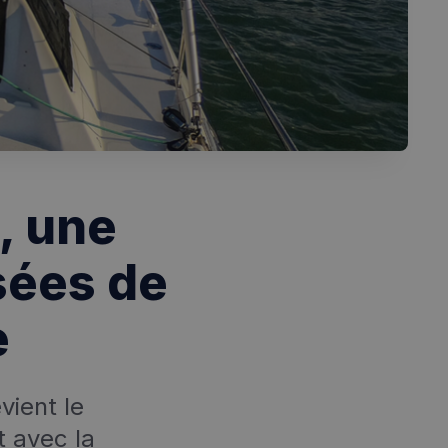
, une
sées de
e
vient le
t avec la