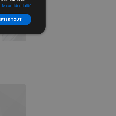
 de confidentialité
EPTER TOUT
nctionnalité
 des utilisateurs et
aires.
écurité, pour détecter
et minimiser le
 peut collecter des