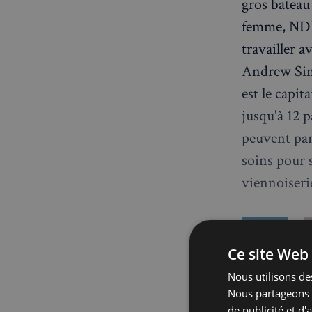
gros bateau 
femme, NDLR
travailler a
Andrew Simo
est le capi
jusqu'à 12 
peuvent parf
soins pour s
viennoiserie
Ce site Web 
Nous utilisons des
Nous partageons é
de publicité et d