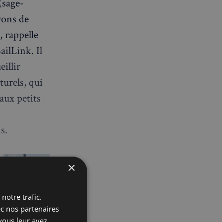
(sage-
yons de
, rappelle
ilLink. Il
illir
turels, qui
aux petits
s.
×
notre trafic.
ec nos partenaires
vous leur avez