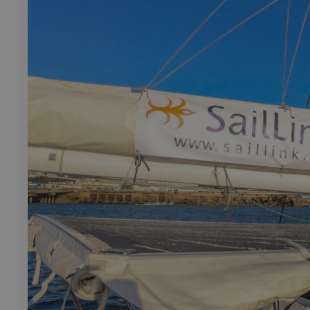
Rech
RECHERCH
Annuaire 
Visites g
Événemen