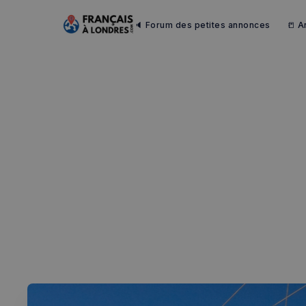
🔈 Forum des petites annonces
📒 A