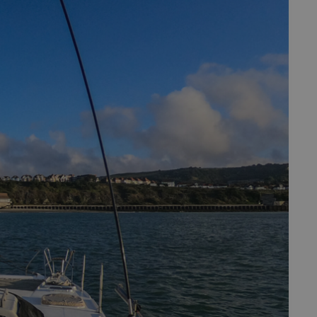
fermer
esc
es - Magazine