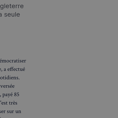
ngleterre
a seule
démocratiser
, a effectué
otidiens.
aversée
, payé 85
'est très
ser sur un