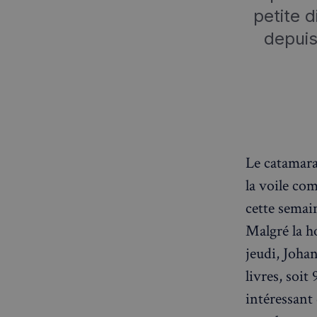
petite d
depuis
Le catamar
la voile co
cette semai
Malgré la ho
jeudi, Joha
livres, soit
intéressant