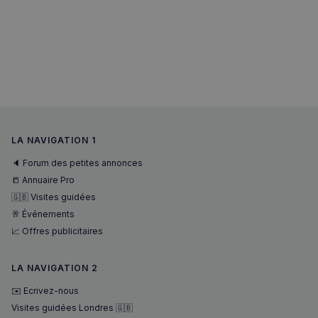
VISITOR_PRIVACY_METADATA
5 mois 4
YouTube
semaines
.youtube.com
LA NAVIGATION 1
🔈 Forum des petites annonces
📒 Annuaire Pro
🇬🇧 Visites guidées
🥂 Événements
📈 Offres publicitaires
LA NAVIGATION 2
✉️ Ecrivez-nous
Visites guidées Londres 🇬🇧