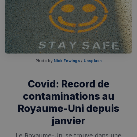
Rechercher dans Français à Londres - Magazine
✨
Recherche
Chatbot IA
Photo by
Nick Fewings
/
Unsplash
RECHERCHES POPULAIRES
Annuaire des professionnels
Covid: Record de
Visites guidées
contaminations au
Événements à venir
Royaume-Uni depuis
janvier
Le Royaume-Uni se trouve dans une