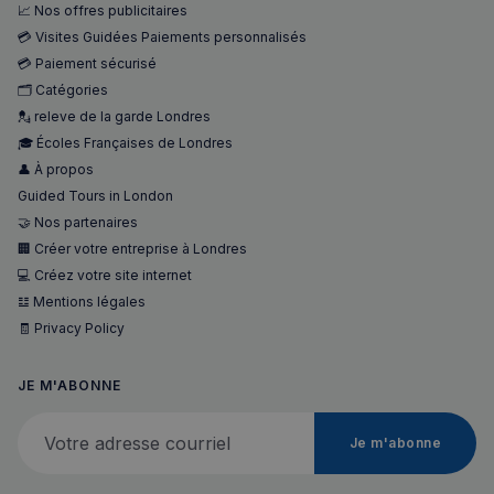
📈 Nos offres publicitaires
💳 Visites Guidées Paiements personnalisés
sp_landing
1 jour
💳 Paiement sécurisé
Spotify Inc.
.spotify.com
🗂️ Catégories
💂 releve de la garde Londres
🎓 Écoles Françaises de Londres
👤 À propos
Guided Tours in London
🤝 Nos partenaires
🏢 Créer votre entreprise à Londres
💻 Créez votre site internet
𝌭 Mentions légales
Nom
Fournisseur
/
Domaine
Expira
Fournisseur
/
🧾 Privacy Policy
Nom
Expiration
Descript
bokunSessionId_e31aadc8-
francaisalondres.com
19
Domaine
3401-4174-94a9-
minu
Fournisseur
/
Nom
Expiration
Descr
7d86413a71e5
59
OAID
1 an
Associé à
OpenX Technologies
Domaine
secon
JE M'ABONNE
platefor
Inc.
publicita
servedby.revive-
VISITOR_INFO1_LIVE
5 mois 4
Ce co
Google LLC
destination_url
forum.francaisalondres.com
Sessi
bannière
adserver.net
Votre adresse courriel
semaines
est dé
.youtube.com
OpenX p
par Y
Je m'abonne
__stripe_mid
1 a
Stripe Inc.
les édite
pour 
.francaisalondres.com
Enregistr
une t
des publi
des