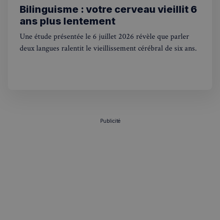
Bilinguisme : votre cerveau vieillit 6
ans plus lentement
Une étude présentée le 6 juillet 2026 révèle que parler
deux langues ralentit le vieillissement cérébral de six ans.
Politique de confidentialité de
Google
CookieScriptConsent
4
CookieScript
semaines
francaisalondres.com
2 jours
Publicité
sp_t
1 an
Spotify Inc.
.spotify.com