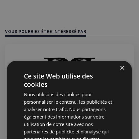
VOUS POURRIEZ ÊTRE INTÉRESSÉ PAR
×
Ce site Web utilise des
cookies
Nous utilisons des cookies pour
personnaliser le contenu, les publicités et
analyser notre trafic. Nous partageons
également des informations sur votre
Jérémie Raude-Leroy
22 juil. 2026
Public
utilisation de notre site avec nos
PHP Aesthetic-Wellness et PHP
partenaires de publicité et d'analyse qui
Private Medical Care - Clinique