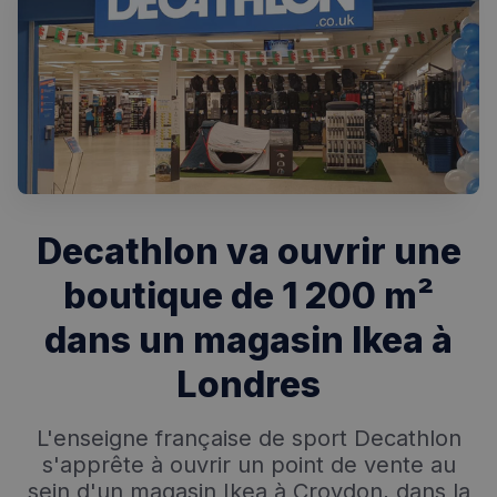
Rechercher dans Français à Londres - Magazine
✨
Recherche
Chatbot IA
RECHERCHES POPULAIRES
Decathlon va ouvrir une
Annuaire des professionnels
boutique de 1 200 m²
Visites guidées
dans un magasin Ikea à
Événements à venir
Londres
L'enseigne française de sport Decathlon
s'apprête à ouvrir un point de vente au
sein d'un magasin Ikea à Croydon, dans la