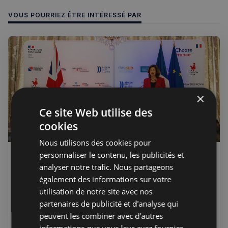
VOUS POURRIEZ ÊTRE INTÉRESSÉ PAR
×
Ce site Web utilise des
cookies
Nous utilisons des cookies pour
personnaliser le contenu, les publicités et
Jérémie Raude-Leroy
07 juil. 2026
Premium
analyser notre trafic. Nous partageons
Choose France UK : Business
également des informations sur votre
France réunit 150 décideurs à
utilisation de notre site avec nos
Londres pour vanter l'attractivité
partenaires de publicité et d'analyse qui
française
peuvent les combiner avec d'autres
Business France a réuni plus de 150 dirigeants et