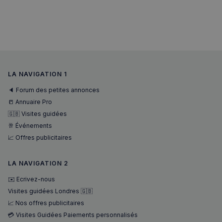
VISITOR_PRIVACY_METADATA
5 mois 4
YouTube
semaines
.youtube.com
LA NAVIGATION 1
🔈 Forum des petites annonces
📒 Annuaire Pro
🇬🇧 Visites guidées
🥂 Événements
📈 Offres publicitaires
LA NAVIGATION 2
✉️ Ecrivez-nous
Visites guidées Londres 🇬🇧
📈 Nos offres publicitaires
💳 Visites Guidées Paiements personnalisés