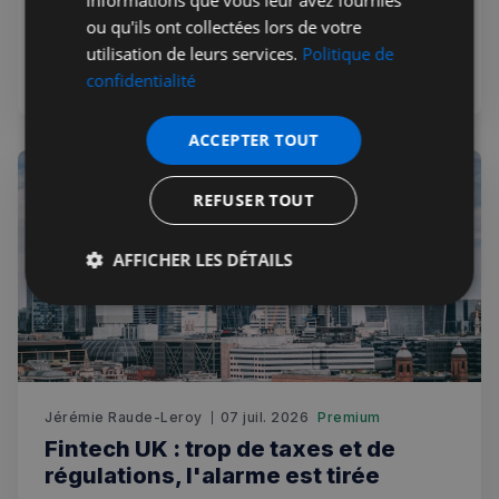
informations que vous leur avez fournies
investisseurs à la Résidence de France à Londres pour
ou qu'ils ont collectées lors de votre
Choose France UK, dans le sillage d'un sommet Choose
utilisation de leurs services.
Politique de
France 2026 record à 93 milliards d'euros.
confidentialité
ACCEPTER TOUT
REFUSER TOUT
AFFICHER LES DÉTAILS
Strictement
Performance
Ciblage
nécessaires
Fonctionnalité
Jérémie Raude-Leroy
07 juil. 2026
Premium
Fintech UK : trop de taxes et de
régulations, l'alarme est tirée