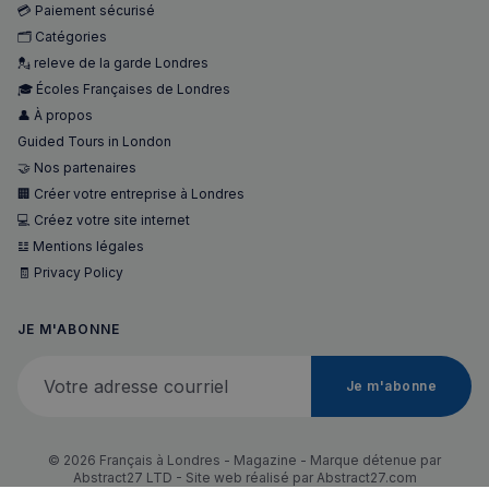
💳 Paiement sécurisé
sp_landing
1 jour
🗂️ Catégories
Spotify Inc.
.spotify.com
💂 releve de la garde Londres
🎓 Écoles Françaises de Londres
👤 À propos
Guided Tours in London
🤝 Nos partenaires
🏢 Créer votre entreprise à Londres
💻 Créez votre site internet
𝌭 Mentions légales
🧾 Privacy Policy
Nom
Fournisseur
/
Domaine
Expira
Fournisseur
/
Nom
Expiration
Descript
bokunSessionId_e31aadc8-
francaisalondres.com
19
Domaine
3401-4174-94a9-
minu
Fournisseur
/
JE M'ABONNE
Nom
Expiration
Descr
7d86413a71e5
59
OAID
1 an
Associé à
OpenX Technologies
Domaine
secon
platefor
Inc.
Votre adresse courriel
publicita
servedby.revive-
VISITOR_INFO1_LIVE
5 mois 4
Ce co
Google LLC
destination_url
forum.francaisalondres.com
Sessi
Je m'abonne
bannière
adserver.net
semaines
est dé
.youtube.com
OpenX p
par Y
__stripe_mid
1 a
Stripe Inc.
les édite
pour 
.francaisalondres.com
Enregistr
une t
des publi
des
© 2026 Français à Londres - Magazine - Marque détenue par
spécifiqu
préfé
Abstract27 LTD - Site web réalisé par
Abstract27.com
ont été
de