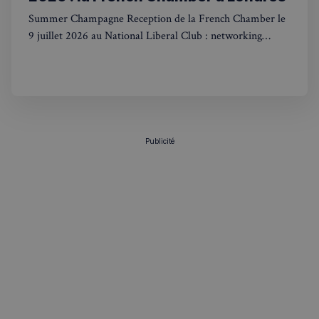
Summer Champagne Reception de la French Chamber le
9 juillet 2026 au National Liberal Club : networking
franco-britannique, infos pratiques et inscription.
Politique de confidentialité de
Google
CookieScriptConsent
4
CookieScript
semaines
francaisalondres.com
2 jours
Publicité
sp_t
1 an
Spotify Inc.
.spotify.com