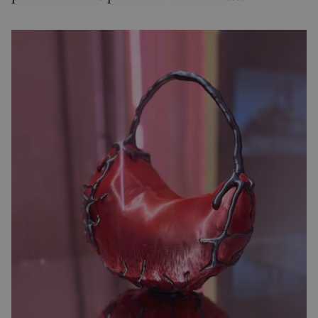
Politique de confidentialité de
Google
CookieScriptConsent
4
CookieScript
semaines
francaisalondres.com
2 jours
sp_t
1 an
Spotify Inc.