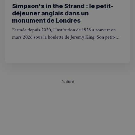
et les
Simpson's in the Strand : le petit-
interacti
des
déjeuner anglais dans un
utilisateu
pour amé
monument de Londres
l'expérie
utilisateu
Fermée depuis 2020, l'institution de 1828 a rouvert en
le site.
mars 2026 sous la houlette de Jeremy King. Son petit-
déjeuner anglais, servi dans la salle édouardienne du
Grand Divan, vaut à lui seul le détour.
Publicité