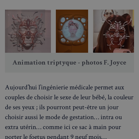
Strictement nécessaires
Performance
Ciblage
Fonctionnalité
Les cookies strictement nécessaires habilitent des
fonctionnalités de base du site Web telles que la
Animation triptyque - photos F. Joyce
connexion des utilisateurs et la gestion des comptes.
Le site Web ne peut pas être utilisé correctement
sans les cookies strictement nécessaires.
Fournisseur
/
Nom
Expiration
Domaine
Aujourd’hui l’ingénierie médicale permet aux
_px3
5 minutes
Wix.com, Inc.
couples de choisir le sexe de leur bébé, la couleur
27
.stripecdn.com
secondes
de ses yeux ; ils pourront peut-être un jour
choisir aussi le mode de gestation… intra ou
extra utérin… comme ici ce sac à main pour
porter le foetus pendant 9 neuf mois…