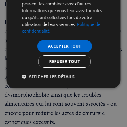
Le corps et l’écran ne font plus qu’un.
peuvent les combiner avec d'autres
informations que vous leur avez fournies
ou qu'ils ont collectées lors de votre
L'exposition s'appuie aussi sur les toutes
utilisation de leurs services.
Politique de
dernières technologies biomédicales qui ont mis
confidentialité
au point des “neuro chips” à implanter dans le
ACCEPTER TOUT
cerveau pour permettre à l’individu de voir dans
le miroir non pas la réalité, mais l’image qu’il
REFUSER TOUT
souhaiterait voir de lui-même. Une manière
semi-scientifique, semi artistique pour
AFFICHER LES DÉTAILS
combattre (dans un futur proche) la
Strictement
Performance
Ciblage
nécessaires
dysmorphophobie ainsi que les troubles
alimentaires qui lui sont souvent associés - ou
encore pour réduire les actes de chirurgie
Fonctionnalité
esthétiques excessifs.