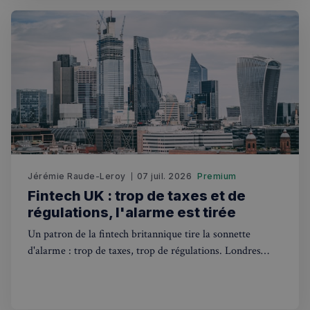
nécessaires
Fonctionnalité
Strictement nécessaires
Performance
Jérémie Raude-Leroy
Ciblage
07 juil. 2026
Fonctionnalité
Premium
Fintech UK : trop de taxes et de
Les cookies strictement nécessaires habilitent des
régulations, l'alarme est tirée
fonctionnalités de base du site Web telles que la
connexion des utilisateurs et la gestion des comptes.
Un patron de la fintech britannique tire la sonnette
Le site Web ne peut pas être utilisé correctement
sans les cookies strictement nécessaires.
d'alarme : trop de taxes, trop de régulations. Londres
risque de perdre son statut de hub financier européen.
Fournisseur
/
Nom
Expiration
Domaine
_px3
5 minutes
Wix.com, Inc.
27
.stripecdn.com