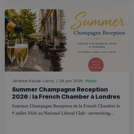
secondes
Politique de confidentialité de
Jérémie Raude-Leroy
29 juin 2026
Public
Google
Summer Champagne Reception
2026 : la French Chamber à Londres
CookieScriptConsent
4
CookieScript
semaines
francaisalondres.com
Summer Champagne Reception de la French Chamber le
2 jours
9 juillet 2026 au National Liberal Club : networking
franco-britannique, infos pratiques et inscription.