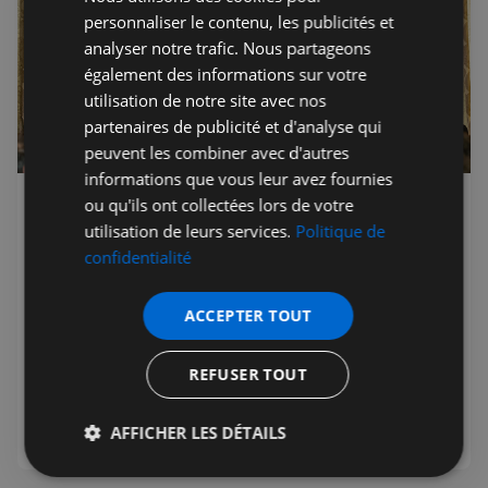
personnaliser le contenu, les publicités et
analyser notre trafic. Nous partageons
également des informations sur votre
utilisation de notre site avec nos
partenaires de publicité et d'analyse qui
peuvent les combiner avec d'autres
informations que vous leur avez fournies
ou qu'ils ont collectées lors de votre
Jérémie Raude-Leroy
07 juil. 2026
Premium
utilisation de leurs services.
Politique de
Choose France UK : Business
confidentialité
France réunit 150 décideurs à
Londres pour vanter l'attractivité
française
ACCEPTER TOUT
Business France a réuni plus de 150 dirigeants et
REFUSER TOUT
investisseurs à la Résidence de France à Londres pour
Choose France UK, dans le sillage d'un sommet Choose
France 2026 record à 93 milliards d'euros.
AFFICHER LES DÉTAILS
Strictement
Performance
Ciblage