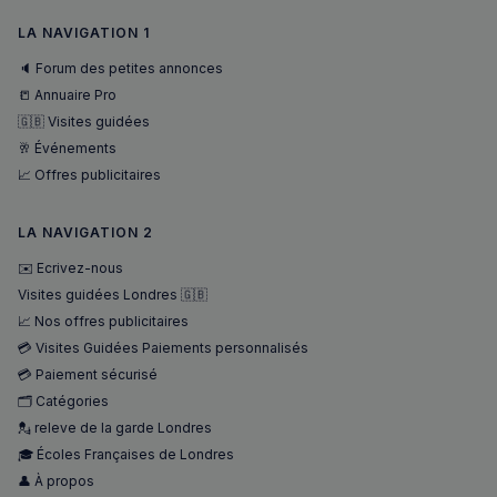
LA NAVIGATION 1
🔈 Forum des petites annonces
📒 Annuaire Pro
🇬🇧 Visites guidées
🥂 Événements
📈 Offres publicitaires
sp_landing
1 jour
Spotify Inc.
LA NAVIGATION 2
.spotify.com
✉️ Ecrivez-nous
Visites guidées Londres 🇬🇧
📈 Nos offres publicitaires
💳 Visites Guidées Paiements personnalisés
💳 Paiement sécurisé
🗂️ Catégories
💂 releve de la garde Londres
🎓 Écoles Françaises de Londres
Nom
Fournisseur
/
Domaine
Expira
Fournisseur
/
👤 À propos
Nom
Expiration
Descript
bokunSessionId_e31aadc8-
francaisalondres.com
19