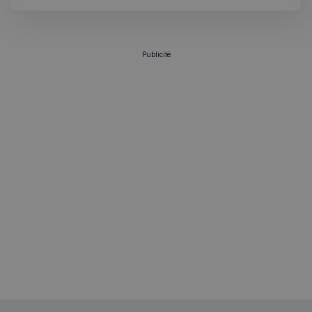
Publicité
sp_t
1 an
Spotify Inc.
.spotify.com
VISITOR_PRIVACY_METADATA
5 mois 4
YouTube
semaines
.youtube.com