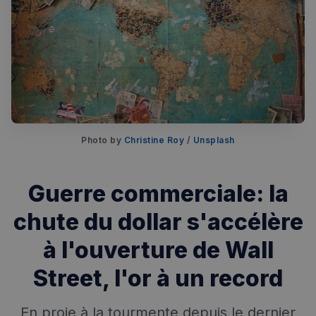
Rechercher dans Français à Londres - Magazine
✨
Recherche
Chatbot IA
Photo by 
Christine Roy
 / 
Unsplash
RECHERCHES POPULAIRES
Guerre commerciale: la
Annuaire des professionnels
chute du dollar s'accélère
Visites guidées
à l'ouverture de Wall
Événements à venir
Street, l'or à un record
En proie à la tourmente depuis le dernier