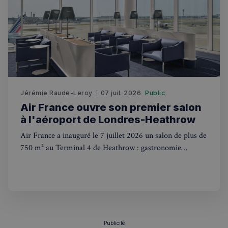
Google
CookieScriptConsent
4
CookieScript
semaines
francaisalondres.com
2 jours
Jérémie Raude-Leroy
07 juil. 2026
Public
Air France ouvre son premier salon
à l'aéroport de Londres-Heathrow
Air France a inauguré le 7 juillet 2026 un salon de plus de
750 m² au Terminal 4 de Heathrow : gastronomie
sp_t
1 an
Spotify Inc.
française, bar à champagne, espace de soins Clarins et vue
.spotify.com
sur les pistes. Voici ce qu'il faut savoir et qui peut y
accéder.
Publicité
VISITOR_PRIVACY_METADATA
5 mois 4
YouTube