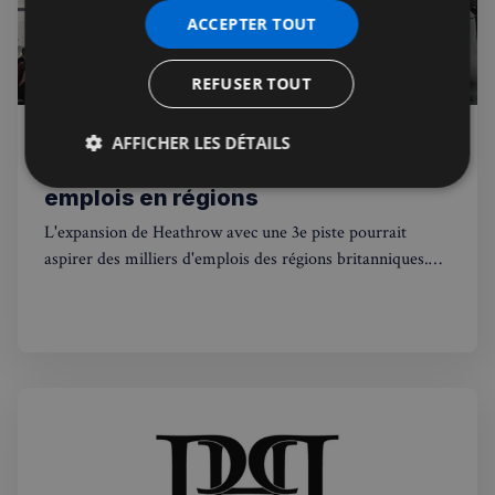
ACCEPTER TOUT
REFUSER TOUT
Jérémie Raude-Leroy
AFFICHER LES DÉTAILS
27 juil. 2026
Public
Heathrow : la 3e piste menace des
Strictement
Performance
Ciblage
emplois en régions
nécessaires
L'expansion de Heathrow avec une 3e piste pourrait
aspirer des milliers d'emplois des régions britanniques.
Ce que cela change pour les Français au UK.
Fonctionnalité
Strictement nécessaires
Performance
Ciblage
Fonctionnalité