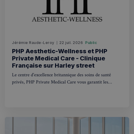
Les cookies strictement nécessaires habilitent des
fonctionnalités de base du site Web telles que la
connexion des utilisateurs et la gestion des comptes.
Le site Web ne peut pas être utilisé correctement
sans les cookies strictement nécessaires.
Fournisseur
/
Nom
Expiration
Domaine
Jérémie Raude-Leroy
22 juil. 2026
Public
_px3
5 minutes
Wix.com, Inc.
PHP Aesthetic-Wellness et PHP
27
.stripecdn.com
Private Medical Care - Clinique
secondes
Française sur Harley street
Le centre d'excellence britannique des soins de santé
privés, PHP Private Medical Care vous garantit les
meilleurs traitements médicaux privés. Avec des
consultations médicales disponibles le jour même et une
ouverture 7 jours sur 7
Politique de confidentialité de