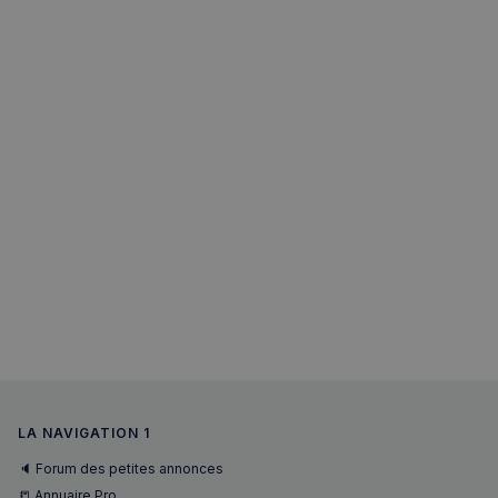
semaines
.youtube.com
sp_landing
1 jour
Spotify Inc.
LA NAVIGATION 1
.spotify.com
🔈 Forum des petites annonces
📒 Annuaire Pro