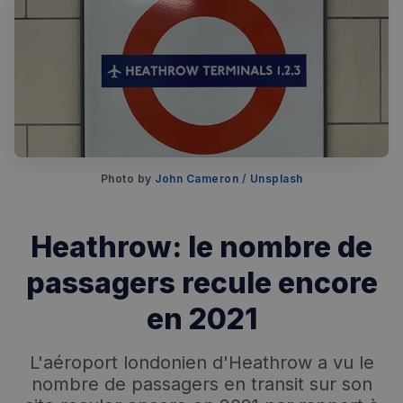
Photo by
John Cameron
/
Unsplash
Rechercher dans Français à Londres - Magazine
✨
Recherche
Chatbot IA
Heathrow: le nombre de
RECHERCHES POPULAIRES
passagers recule encore
Annuaire des professionnels
en 2021
Visites guidées
L'aéroport londonien d'Heathrow a vu le
Événements à venir
nombre de passagers en transit sur son