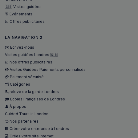
🇬🇧 Visites guidées
🥂 Événements
📈 Offres publicitaires
LA NAVIGATION 2
Nom
Fournisseur
/
Domaine
Expira
✉️ Ecrivez-nous
Fournisseur
/
Nom
Expiration
Descript
Visites guidées Londres 🇬🇧
bokunSessionId_e31aadc8-
francaisalondres.com
19
Domaine
3401-4174-94a9-
minu
Fournisseur
/
📈 Nos offres publicitaires
Nom
Expiration
Descr
7d86413a71e5
59
OAID
1 an
Associé à
OpenX Technologies
Domaine
secon
platefor
💳 Visites Guidées Paiements personnalisés
Inc.
publicita
servedby.revive-
VISITOR_INFO1_LIVE
5 mois 4
Ce co
Google LLC
destination_url
forum.francaisalondres.com
Sessi
💳 Paiement sécurisé
bannière
adserver.net
semaines
est dé
.youtube.com
OpenX p
par Y
🗂️ Catégories
__stripe_mid
1 a
Stripe Inc.
les édite
pour 
.francaisalondres.com
Enregistr
💂 releve de la garde Londres
une t
des publi
des
🎓 Écoles Françaises de Londres
spécifiqu
préfé
ont été
de
👤 À propos
affichées
l'utili
Serait uti
pour l
Guided Tours in London
uniquem
vidéo
pour les
🤝 Nos partenaires
Youtu
performa
intégr
🏢 Créer votre entreprise à Londres
plutôt q
dans l
pour le c
sites; 
💻 Créez votre site internet
des