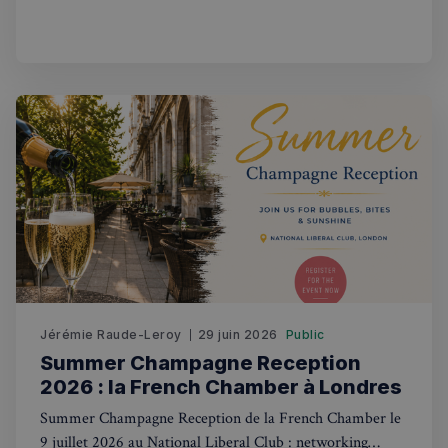
risque de perdre son statut de hub financier européen.
Politique de confidentialité de
Google
CookieScriptConsent
4
CookieScript
semaines
francaisalondres.com
2 jours
Jérémie Raude-Leroy
29 juin 2026
Public
Summer Champagne Reception
sp_t
1 an
Spotify Inc.
2026 : la French Chamber à Londres
.spotify.com
Summer Champagne Reception de la French Chamber le
9 juillet 2026 au National Liberal Club : networking