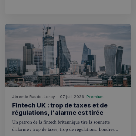
France 2026 record à 93 milliards d'euros.
Strictement nécessaires
Performance
Ciblage
Fonctionnalité
Les cookies strictement nécessaires habilitent des
fonctionnalités de base du site Web telles que la
connexion des utilisateurs et la gestion des comptes.
Le site Web ne peut pas être utilisé correctement
sans les cookies strictement nécessaires.
Fournisseur
/
Nom
Expiration
Domaine
_px3
5 minutes
Wix.com, Inc.
27
.stripecdn.com
secondes
Jérémie Raude-Leroy
07 juil. 2026
Premium
Fintech UK : trop de taxes et de
régulations, l'alarme est tirée
Un patron de la fintech britannique tire la sonnette
d'alarme : trop de taxes, trop de régulations. Londres