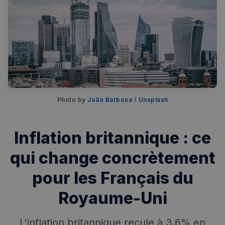
Photo by 
João Barbosa
 / 
Unsplash
Rechercher dans Français à Londres - Magazine
✨
Recherche
Chatbot IA
Inflation britannique : ce
qui change concrètement
RECHERCHES POPULAIRES
Annuaire des professionnels
pour les Français du
Visites guidées
Royaume-Uni
Événements à venir
L'inflation britannique recule à 3,6% en