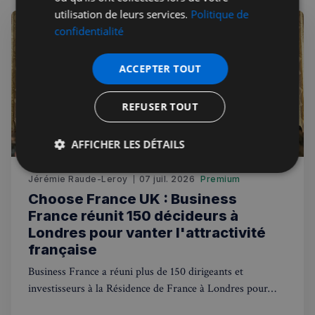
utilisation de leurs services.
Politique de
confidentialité
ACCEPTER TOUT
REFUSER TOUT
AFFICHER LES DÉTAILS
Strictement
Performance
Ciblage
Jérémie Raude-Leroy
07 juil. 2026
Premium
nécessaires
Choose France UK : Business
France réunit 150 décideurs à
Londres pour vanter l'attractivité
Fonctionnalité
française
Business France a réuni plus de 150 dirigeants et
investisseurs à la Résidence de France à Londres pour
Choose France UK, dans le sillage d'un sommet Choose