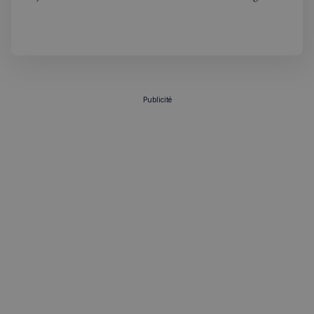
franco-britannique, infos pratiques et inscription.
VISITOR_PRIVACY_METADATA
5 mois 4
YouTube
semaines
.youtube.com
Publicité