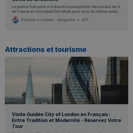
La justice française a ordonné la perquisition des locaux de X
RECHERCHES POPULAIRES
en France et convoqué Elon Musk pour avril. Au même temps,
le régulateur britannique ouvre une enquête sur les images
Français à Londres - Magazine
AFP
Annuaire des professionnels
sexuelles générées par son chatbot Grok. La plateforme est
assiégée des deux côtés de la Manche.
Visites guidées
Événements à venir
Attractions et tourisme
Visite Guidée City of London en Français :
Entre Tradition et Modernité - Réservez Votre
Tour