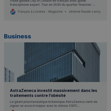
Visite guidée City of London en français avec guide
francophone expert. Tour en 2h30 du quartier financier :
vestiges romains, Banque d’Angleterre, gratte-ciels
Français à Londres - Magazine
Jérémie Raude-Leroy
modernes. Départ Moorgate, arrivée Tower Hill. Réservez
votre visite à partir de £29 !
Business
AstraZeneca investit massivement dans les
traitements contre l’obésité
Le géant pharmaceutique britannique AstraZeneca vient de
signer un accord majeur avec le chinois CSPC
Pharmaceuticals pour développer une nouvelle génération