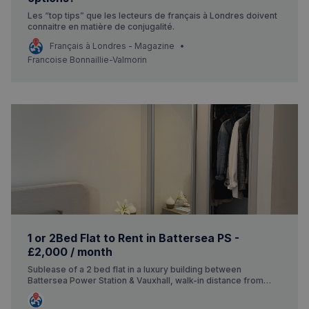
Les “top tips” que les lecteurs de français à Londres doivent
connaitre en matière de conjugalité.
Français à Londres - Magazine
Francoise Bonnaillie-Valmorin
1 or 2Bed Flat to Rent in Battersea PS -
£2,000 / month
Sublease of a 2 bed flat in a luxury building between
Battersea Power Station & Vauxhall, walk-in distance from
both underground. Flat located on 2nd floor of a high-end
building with premium amenities (outdoor pool, jacuzzi,