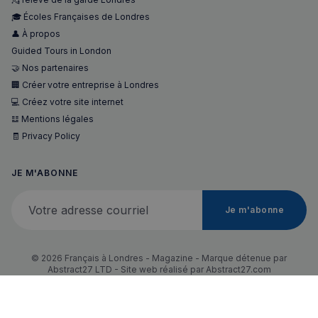
🎓 Écoles Françaises de Londres
👤 À propos
Guided Tours in London
🤝 Nos partenaires
🏢 Créer votre entreprise à Londres
💻 Créez votre site internet
𝌭 Mentions légales
🧾 Privacy Policy
JE M'ABONNE
Votre adresse courriel
Je m'abonne
© 2026 Français à Londres - Magazine - Marque détenue par
Abstract27 LTD - Site web réalisé par
Abstract27.com