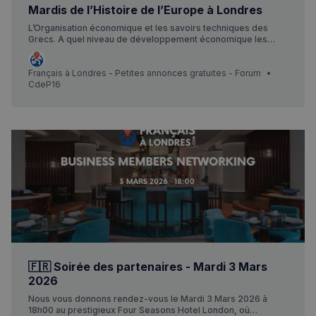
Mardis de l’Histoire de l’Europe à Londres
L’Organisation économique et les savoirs techniques des
Grecs. A quel niveau de développement économique les
Grecs sont-ils parvenus ? Par quels moyens et en maîtrisant
VISITOR_PRIVACY_METADATA
5 mois 4
YouTube
semaines
.youtube.com
quelles techniques ont-ils réussi à devenir aux Ve et IVe
siècles avant J.-C. la grande puissance économique du
Français à Londres - Petites annonces gratuites - Forum
monde antique ? C’est ce qu’expliquera Véronique
CdeP16
Chankowski, directrice de l’Ecole française d’Athènes.
🇫🇷 Soirée des partenaires - Mardi 3 Mars
2026
Nous vous donnons rendez-vous le Mardi 3 Mars 2026 à
18h00 au prestigieux Four Seasons Hotel London, où