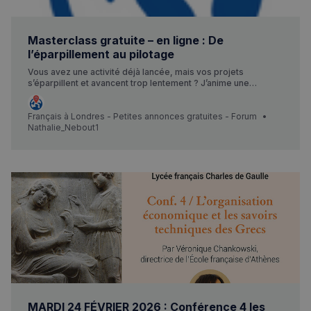
Masterclass gratuite – en ligne : De
Politique de confidentialité de
l’éparpillement au pilotage
Google
Vous avez une activité déjà lancée, mais vos projets
s’éparpillent et avancent trop lentement ? J’anime une
masterclass gratuite sur le thème : « De l’éparpillement au
CookieScriptConsent
4
CookieScript
pilotage : la méthode 90 jours pour structurer votre activité
semaines
francaisalondres.com
sans vous surcharger » J’y partage un cadre simple pour : –
Français à Londres - Petites annonces gratuites - Forum
2 jours
clarifier les priorités – structurer un projet clé – retrouver de
Nathalie_Nebout1
la visibilité sur les 90 prochains jours 📅 Lundi – 5pm (UK time)
/ 18h (heure de Paris) – en direct 👉…
sp_t
1 an
Spotify Inc.
.spotify.com
MARDI 24 FÉVRIER 2026 : Conférence 4 les