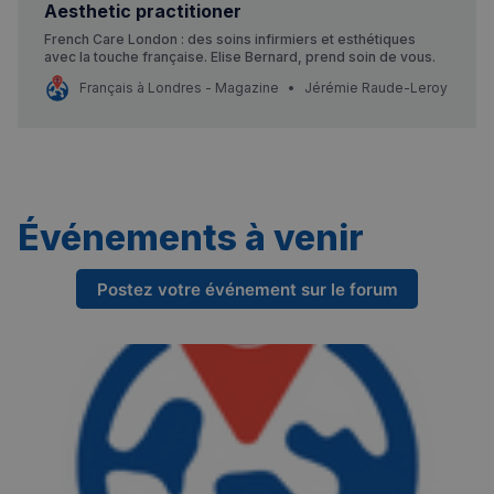
Aesthetic practitioner
Strictement nécessaires
Performance
French Care London : des soins infirmiers et esthétiques
avec la touche française. Elise Bernard, prend soin de vous.
Ciblage
Fonctionnalité
Français à Londres - Magazine
Jérémie Raude-Leroy
Les cookies strictement nécessaires habilitent des
fonctionnalités de base du site Web telles que la
connexion des utilisateurs et la gestion des comptes.
Le site Web ne peut pas être utilisé correctement
sans les cookies strictement nécessaires.
Fournisseur
/
Nom
Expiration
Événements à venir
Domaine
_px3
5 minutes
Wix.com, Inc.
27
.stripecdn.com
Postez votre événement sur le forum
secondes