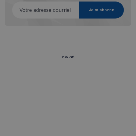
l'expérie
Votre adresse courriel
utilisateu
Je m'abonne
le site.
Publicité