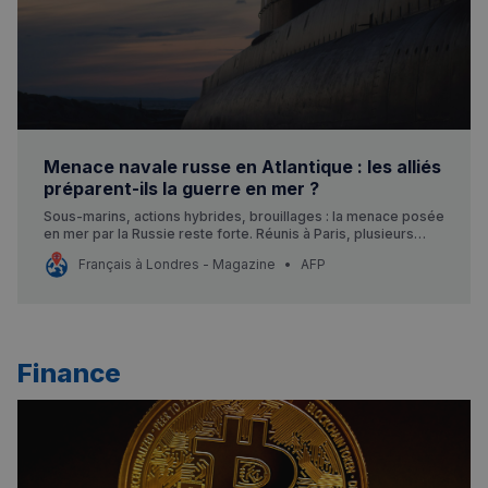
Menace navale russe en Atlantique : les alliés
préparent-ils la guerre en mer ?
Sous-marins, actions hybrides, brouillages : la menace posée
en mer par la Russie reste forte. Réunis à Paris, plusieurs
hauts gradés alliés de l’Otan ont mis en garde mardi contre un
Français à Londres - Magazine
AFP
conflit ouvert en mer possible d’ici 2028-2029.
Finance