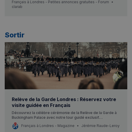
rooftop, co-working spaces, kitchen & dining room, gaming
Français à Londres - Petites annonces gratuites - Forum
rooms…) along the thames with river view on rooftop. District
clarab
with supermarket, coffee shop and restaurant less 2min
walking and big shopping mall BPS in 10min. Biggest
bedroom, super king size bed with closet ava…
Sortir
Relève de la Garde Londres : Réservez votre
visite guidée en Français
Découvrez la célèbre cérémonie de la Relève de la Garde à
Buckingham Palace avec notre tour guidé exclusif.
Réservation en ligne disponible.
Français à Londres - Magazine
Jérémie Raude-Leroy