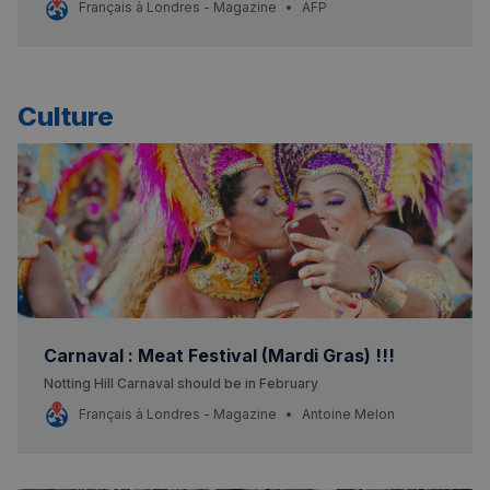
Français à Londres - Magazine
AFP
de médicaments contre l’obésité et le diabète.
Culture
Carnaval : Meat Festival (Mardi Gras) !!!
Notting Hill Carnaval should be in February
Français à Londres - Magazine
Antoine Melon