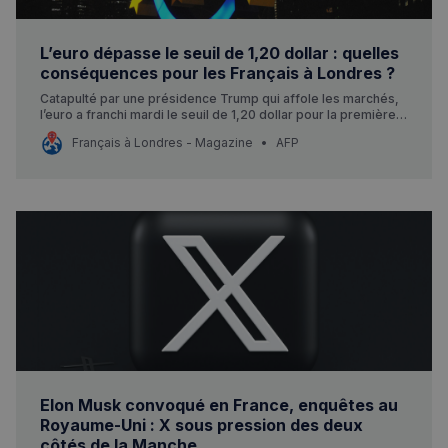
L’euro dépasse le seuil de 1,20 dollar : quelles
conséquences pour les Français à Londres ?
Catapulté par une présidence Trump qui affole les marchés,
l’euro a franchi mardi le seuil de 1,20 dollar pour la première
fois depuis quatre ans et demi. Entre pouvoir d’achat renforcé
Français à Londres - Magazine
AFP
et coup dur à l’export, les conséquences sont mitigées.
Rechercher dans Français à Londres - Magazine
Elon Musk convoqué en France, enquêtes au
Royaume-Uni : X sous pression des deux
✨
Recherche
Chatbot IA
côtés de la Manche