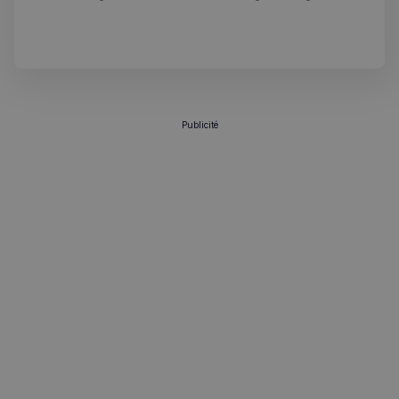
sommes là pour vous tenir au courant de tout ce qui se
passe outre-Manche. Rejoignez-nous dans ce voyage
hebdomadaire. Bonne lecture! 🇫🇷🇬🇧
Publicité