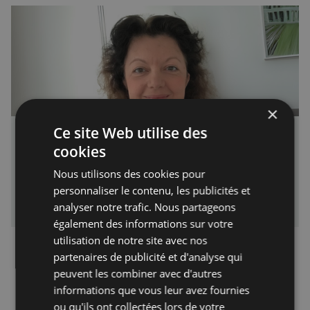
×
Ce site Web utilise des
Eléonore Moreau - Executive Coach Certifiée
cookies
et Coach de Carrière
Ma mission est de vous accompagner dans les moments-
Nous utilisons des cookies pour
clés de votre vie professionnelle.
personnaliser le contenu, les publicités et
Français à Londres - Magazine
Rédaction
analyser notre trafic. Nous partageons
également des informations sur votre
utilisation de notre site avec nos
partenaires de publicité et d'analyse qui
peuvent les combiner avec d'autres
informations que vous leur avez fournies
ou qu'ils ont collectées lors de votre