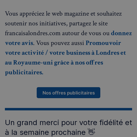
et
dorment tres tot…
charge
l'engage
cookie
des
Vous appréciez le web magazine et souhaitez
utilisateu
OAGEO
29
Associ
OpenX Technologies
avec le si
soutenir nos initiatives, partagez le site
minutes
plate
Inc.
Web pou
58
public
servedby.revive-
améliorer
secondes
de ba
adserver.net
francaisalondres.com autour de vous ou
donnez
prestati
OpenX
services 
les éd
l'expérie
votre avis
. Vous pouvez aussi
Promouvoir
des
IDE
1 an
Ce co
Google LLC
utilisateu
votre activité / votre business à Londres et
est dé
.doubleclick.net
par
m
1 an 1
Ce cookie
Stripe
Doubl
au Royaume-uni grâce à nos offres
mois
générale
m.stripe.com
et fou
utilisé po
des
publicitaires.
perform
infor
et
sur la
l'optimis
maniè
des servi
dont
traiteme
l'utili
Nos offres publicitaires
paiement
final u
facilitant
le sit
mise en 
et sur
du cont
public
sur le
que
navigate
l'utili
pour ren
final 
Un grand merci pour votre fidélité et
les pages
voir a
charger p
de vis
à la semaine prochaine 👋
rapideme
ledit s