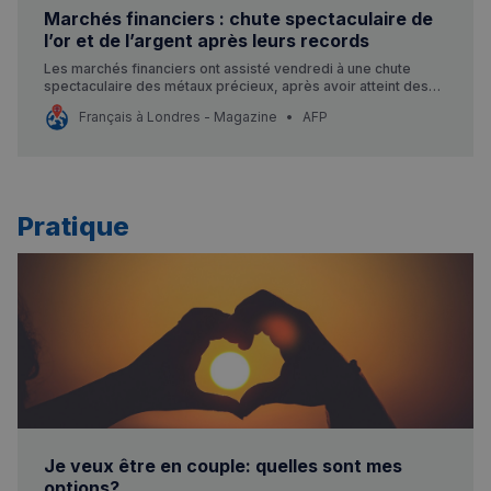
Marchés financiers : chute spectaculaire de
l’or et de l’argent après leurs records
Les marchés financiers ont assisté vendredi à une chute
spectaculaire des métaux précieux, après avoir atteint des
sommets historiques en début de semaine. L’or a perdu
Français à Londres - Magazine
AFP
jusqu’à 8% et l’argent a dégringolé de plus de 17%.
Pratique
Je veux être en couple: quelles sont mes
options?