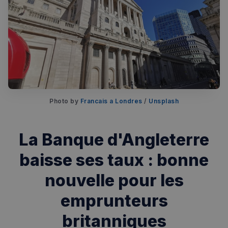
Photo by 
Francais a Londres
 / 
Unsplash
Rechercher dans Français à Londres - Magazine
✨
Recherche
Chatbot IA
La Banque d'Angleterre
RECHERCHES POPULAIRES
baisse ses taux : bonne
Annuaire des professionnels
nouvelle pour les
Visites guidées
emprunteurs
Événements à venir
britanniques