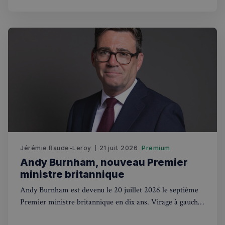
Politique de confidentialité de
Google
CookieScriptConsent
4
CookieScript
semaines
francaisalondres.com
2 jours
Jérémie Raude-Leroy
21 juil. 2026
Premium
Andy Burnham, nouveau Premier
ministre britannique
sp_t
1 an
Spotify Inc.
Andy Burnham est devenu le 20 juillet 2026 le septième
.spotify.com
Premier ministre britannique en dix ans. Virage à gauche,
renationalisation et contacts avec Trump : ce que ça