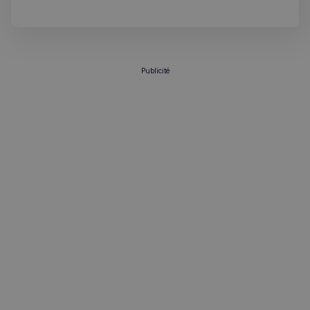
change pour les Français au UK.
VISITOR_PRIVACY_METADATA
5 mois 4
YouTube
semaines
.youtube.com
Publicité
sp_landing
1 jour
Spotify Inc.
.spotify.com