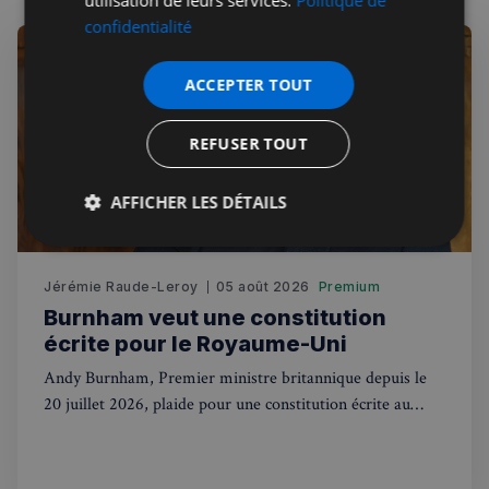
utilisation de leurs services.
Politique de
confidentialité
ACCEPTER TOUT
REFUSER TOUT
AFFICHER LES DÉTAILS
Strictement
Performance
Ciblage
nécessaires
Jérémie Raude-Leroy
05 août 2026
Premium
Burnham veut une constitution
écrite pour le Royaume-Uni
Fonctionnalité
Andy Burnham, Premier ministre britannique depuis le
20 juillet 2026, plaide pour une constitution écrite au
Royaume-Uni. Une révolution pour des siècles de
tradition.