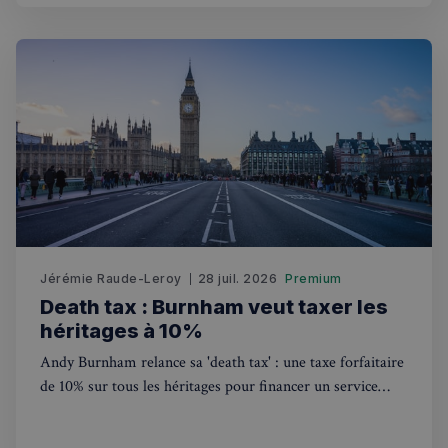
Strictement nécessaires
Performance
Ciblage
Fonctionnalité
Les cookies strictement nécessaires habilitent des
fonctionnalités de base du site Web telles que la
connexion des utilisateurs et la gestion des comptes.
Le site Web ne peut pas être utilisé correctement
sans les cookies strictement nécessaires.
Fournisseur
/
Nom
Expiration
Domaine
_px3
5 minutes
Wix.com, Inc.
27
.stripecdn.com
secondes
Jérémie Raude-Leroy
28 juil. 2026
Premium
Death tax : Burnham veut taxer les
héritages à 10%
Andy Burnham relance sa 'death tax' : une taxe forfaitaire
de 10% sur tous les héritages pour financer un service
national de soins gratuit. Ce que ça change pour les
Français au Royaume-Uni.