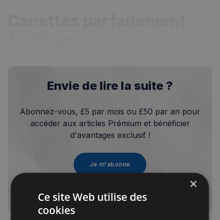
Canettes parfaitement
fraîches
Envie de lire la suite ?
Abonnez-vous, £5 par mois ou £50 par an pour
accéder aux articles Prémium et bénéficier
d'avantages exclusif !
Je m'abonne
×
Ce site Web utilise des
Vous avez déjà un compte?
Se connecter
cookies