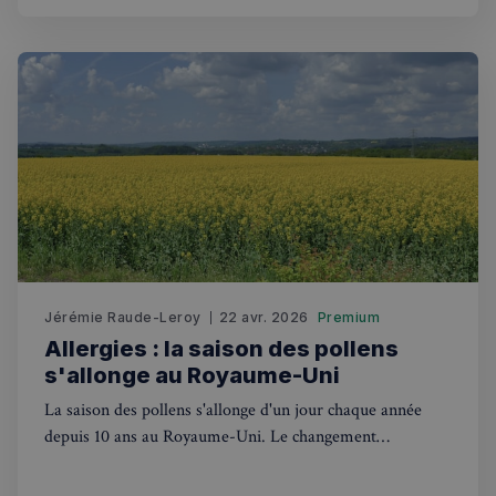
27
.stripecdn.com
secondes
Politique de confidentialité de
Jérémie Raude-Leroy
22 avr. 2026
Premium
Google
Allergies : la saison des pollens
s'allonge au Royaume-Uni
CookieScriptConsent
4
CookieScript
semaines
francaisalondres.com
La saison des pollens s'allonge d'un jour chaque année
2 jours
depuis 10 ans au Royaume-Uni. Le changement
climatique bouleverse le calendrier des plantes avec de
nouveaux allergènes.