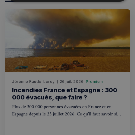
Strictement
Performance
Ciblage
nécessaires
Fonctionnalité
Strictement nécessaires
Performance
Jérémie Raude-Leroy
Ciblage
26 juil. 2026
Fonctionnalité
Premium
Incendies France et Espagne : 300
Les cookies strictement nécessaires habilitent des
000 évacués, que faire ?
fonctionnalités de base du site Web telles que la
connexion des utilisateurs et la gestion des comptes.
Plus de 300 000 personnes évacuées en France et en
Le site Web ne peut pas être utilisé correctement
sans les cookies strictement nécessaires.
Espagne depuis le 23 juillet 2026. Ce qu'il faut savoir si
vous voyagez ou avez des proches sur place.
Fournisseur
/
Nom
Expiration
Domaine
_px3
5 minutes
Wix.com, Inc.