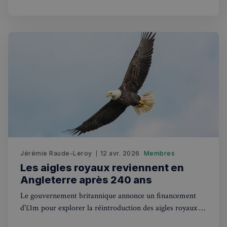
sp_t
1 an
Spotify Inc.
.spotify.com
VISITOR_PRIVACY_METADATA
5 mois 4
YouTube
semaines
.youtube.com
Jérémie Raude-Leroy
12 avr. 2026
Membres
Les aigles royaux reviennent en
Angleterre après 240 ans
Le gouvernement britannique annonce un financement
d'£1m pour explorer la réintroduction des aigles royaux en
Angleterre, disparus depuis le 18e siècle.