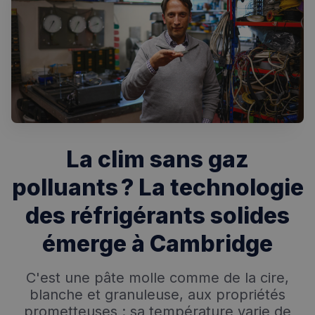
La clim sans gaz
polluants ? La technologie
Rechercher dans Français à Londres - Magazine
des réfrigérants solides
✨
Recherche
Chatbot IA
émerge à Cambridge
RECHERCHES POPULAIRES
Annuaire des professionnels
C'est une pâte molle comme de la cire,
blanche et granuleuse, aux propriétés
Visites guidées
prometteuses : sa température varie de