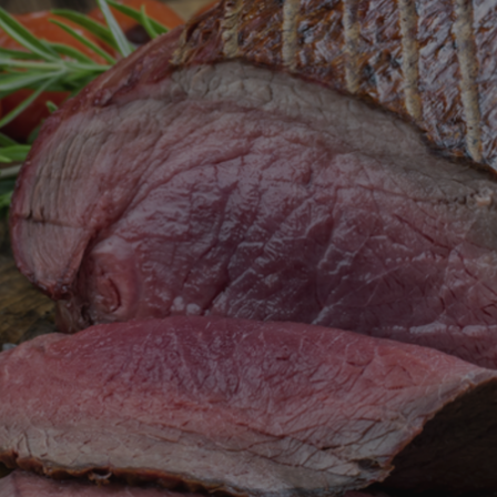
✨
erche
Chatbot IA
Rechercher dans Français à Londr
ES POPULAIRES
des professionnels
uidées
ts à venir