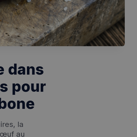
te dans
es pour
rbone
res, la
bœuf au