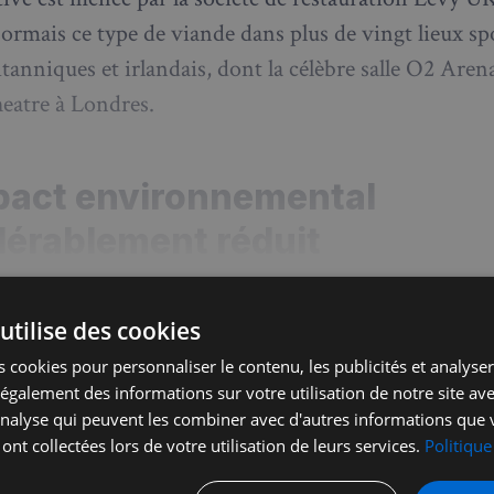
ormais ce type de viande dans plus de vingt lieux spo
itanniques et irlandais, dont la célèbre salle O2 Arena
eatre à Londres.
pact environnemental
dérablement réduit
utilise des cookies
 cookies pour personnaliser le contenu, les publicités et analyser 
Envie de lire la suite ?
galement des informations sur votre utilisation de notre site av
'analyse qui peuvent les combiner avec d'autres informations que 
nez-vous, £5 par mois ou £50 par an pour accéder aux art
 ont collectées lors de votre utilisation de leurs services.
Politique
Prémium et bénéficier d'avantages exclusif !