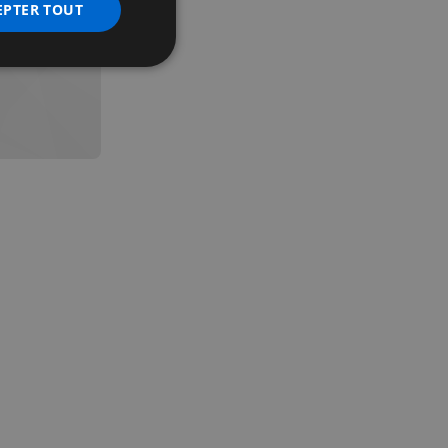
EPTER TOUT
nctionnalité
 des utilisateurs et
aires.
écurité, pour détecter
et minimiser le
 peut collecter des
 l'ID du périphérique
erminer un
f.