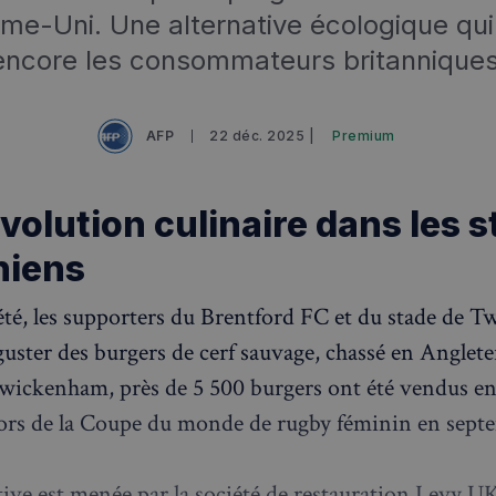
me-Uni. Une alternative écologique qui 
encore les consommateurs britanniques
AFP
22 déc. 2025 |
Premium
volution culinaire dans les 
niens
été, les supporters du Brentford FC et du stade de 
uster des burgers de cerf sauvage, chassé en Anglete
wickenham, près de 5 500 burgers ont été vendus e
ors de la Coupe du monde de rugby féminin en sept
ative est menée par la société de restauration Levy UK