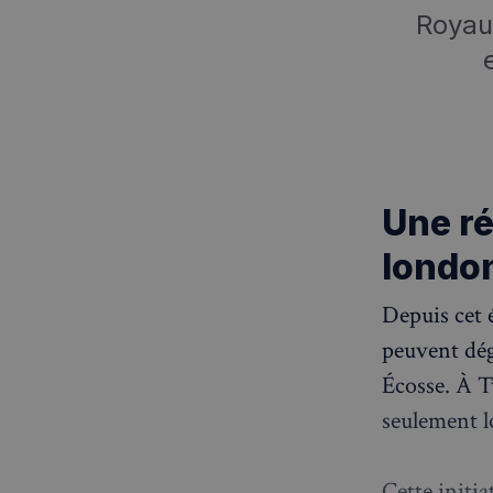
Royau
Une ré
londo
Depuis cet 
peuvent dég
Écosse. À T
seulement l
Cette initi