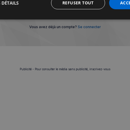
 DÉTAILS
REFUSER TOUT
ACC
Je m'abonne
t
Performance
Ciblage
Fo
s
Vous avez déjà un compte?
Se connecter
Strictement nécessaires
Performance
Ciblage
Fonctionnalité
Publicité - Pour consulter le média sans publicité, inscrivez-vous
nt nécessaires habilitent des fonctionnalités de base du site Web telles que la connexion
s. Le site Web ne peut pas être utilisé correctement sans les cookies strictement nécess
Fournisseur
/
Expiration
Description
Domaine
5 minutes
Ce cookie est utilisé à des fins de s
Wix.com, Inc.
27
les visiteurs malveillants sur le site 
.stripecdn.com
secondes
blocage des utilisateurs légitimes. Il
informations telles que l'adresse IP,
et l'activité de navigation pour dét
comportement potentiellement noci