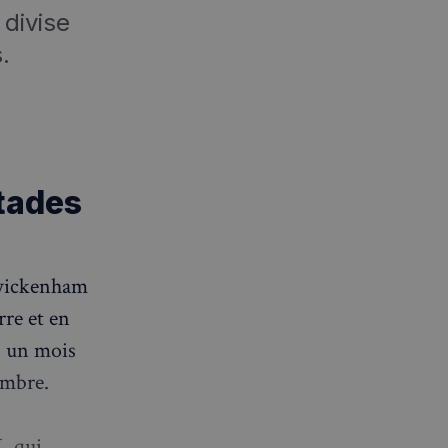
divise
.
stades
Twickenham
rre et en
n un mois
embre.
, qui