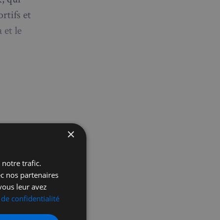
rtifs et
 et le
×
notre trafic.
ec nos partenaires
vous leur avez
icles
 de confidentialité