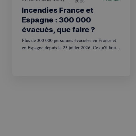
2026
__stripe_mid
_ga
YSC
Incendies France et
Espagne : 300 000
__Secure-YNID
mid
évacués, que faire ?
_gcl_au
__stripe_sid
Plus de 300 000 personnes évacuées en France et
pxcts
en Espagne depuis le 23 juillet 2026. Ce qu'il faut
savoir si vous voyagez ou avez des proches sur
test_cookie
place.
m
OAGEO
_ga_94D1NH5B76
_pxde
IDE
_pxvid
__Secure-
ROLLOUT_TOKEN