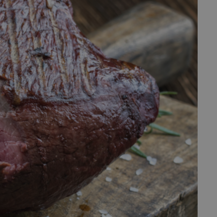
fermer
esc
es - Magazine