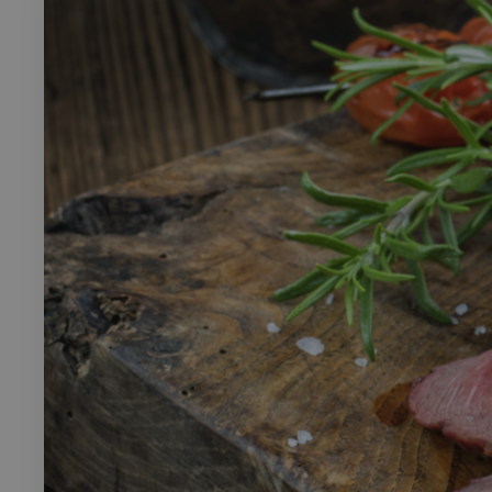
Rech
RECHERCH
Annuaire 
Visites g
Événemen