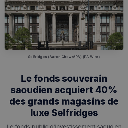
Rechercher dans Français à Londres - Magazine
Selfridges (Aaron Chown/PA) (PA Wire)
✨
Recherche
Chatbot IA
RECHERCHES POPULAIRES
Le fonds souverain
Annuaire des professionnels
saoudien acquiert 40%
Visites guidées
des grands magasins de
Événements à venir
luxe Selfridges
Le fonds public d'investissement saoudien