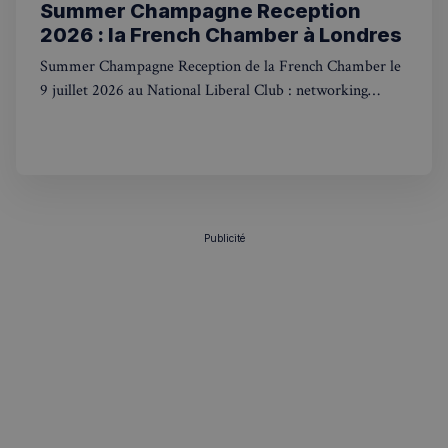
Summer Champagne Reception
2026 : la French Chamber à Londres
Summer Champagne Reception de la French Chamber le
9 juillet 2026 au National Liberal Club : networking
franco-britannique, infos pratiques et inscription.
sp_t
1 an
Spotify Inc.
.spotify.com
Publicité
VISITOR_PRIVACY_METADATA
5 mois 4
YouTube
semaines
.youtube.com