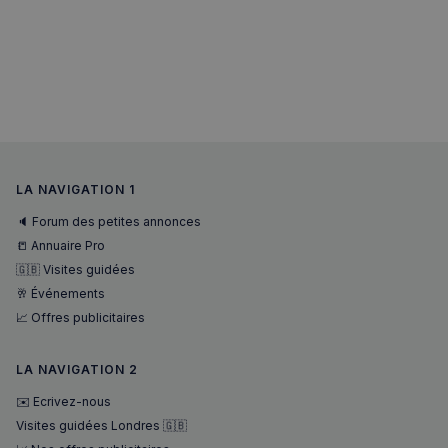
LA NAVIGATION 1
🔈 Forum des petites annonces
📒 Annuaire Pro
🇬🇧 Visites guidées
sp_landing
1 jour
Spotify Inc.
.spotify.com
🥂 Événements
📈 Offres publicitaires
LA NAVIGATION 2
✉️ Ecrivez-nous
Visites guidées Londres 🇬🇧