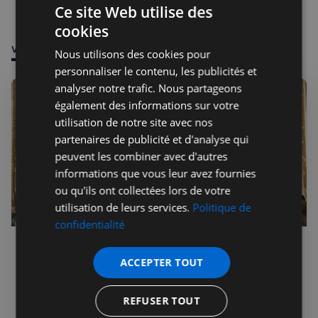
Ce site Web utilise des
cookies
VOUS POURRIEZ ÊTRE INTÉRESSÉ PAR
Nous utilisons des cookies pour
personnaliser le contenu, les publicités et
analyser notre trafic. Nous partageons
également des informations sur votre
utilisation de notre site avec nos
partenaires de publicité et d'analyse qui
peuvent les combiner avec d'autres
informations que vous leur avez fournies
ou qu'ils ont collectées lors de votre
utilisation de leurs services.
Politique de
confidentialité
Jérémie Raude-Leroy
07 juil. 2026
Premium
ACCEPTER TOUT
Choose France UK : Business
France réunit 150 décideurs à
REFUSER TOUT
Londres pour vanter l'attractivité