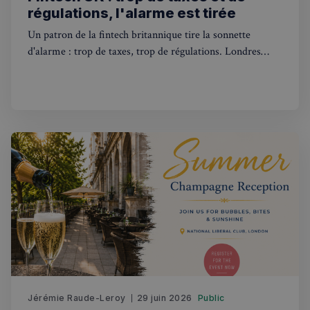
régulations, l'alarme est tirée
Fournisseur
/
Nom
Expiration
Domaine
Un patron de la fintech britannique tire la sonnette
_px3
5 minutes
Wix.com, Inc.
d'alarme : trop de taxes, trop de régulations. Londres
27
.stripecdn.com
secondes
risque de perdre son statut de hub financier européen.
Politique de confidentialité de
Google
CookieScriptConsent
4
CookieScript
semaines
francaisalondres.com
Jérémie Raude-Leroy
29 juin 2026
Public
2 jours