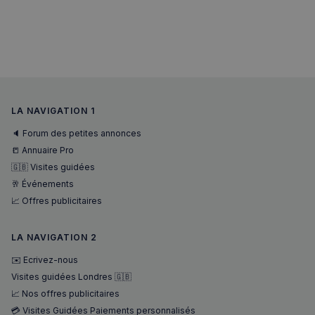
VISITOR_PRIVACY_METADATA
5 mois 4
YouTube
semaines
.youtube.com
LA NAVIGATION 1
🔈 Forum des petites annonces
📒 Annuaire Pro
🇬🇧 Visites guidées
🥂 Événements
📈 Offres publicitaires
LA NAVIGATION 2
✉️ Ecrivez-nous
Visites guidées Londres 🇬🇧
📈 Nos offres publicitaires
💳 Visites Guidées Paiements personnalisés