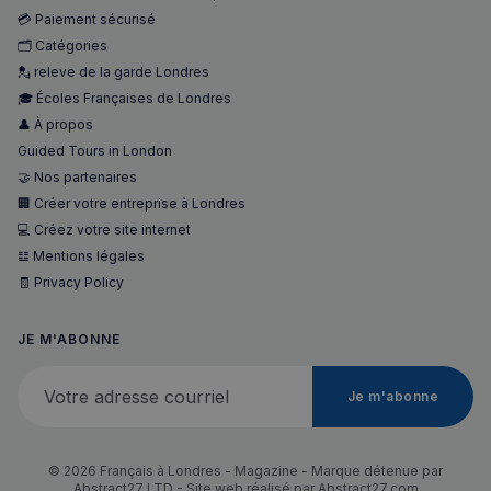
💳 Paiement sécurisé
sp_landing
1 jour
Spotify Inc.
🗂️ Catégories
.spotify.com
💂 releve de la garde Londres
🎓 Écoles Françaises de Londres
👤 À propos
Guided Tours in London
🤝 Nos partenaires
🏢 Créer votre entreprise à Londres
💻 Créez votre site internet
𝌭 Mentions légales
Nom
Fournisseur
/
Domaine
Expira
🧾 Privacy Policy
Fournisseur
/
Nom
Expiration
Descript
bokunSessionId_e31aadc8-
francaisalondres.com
19
Domaine
3401-4174-94a9-
minu
Fournisseur
/
JE M'ABONNE
Nom
Expiration
Descr
7d86413a71e5
59
OAID
1 an
Associé à
OpenX Technologies
Domaine
secon
platefor
Inc.
Votre adresse courriel
publicita
servedby.revive-
VISITOR_INFO1_LIVE
5 mois 4
Ce co
Google LLC
destination_url
forum.francaisalondres.com
Sessi
bannière
adserver.net
Je m'abonne
semaines
est dé
.youtube.com
OpenX p
par Y
__stripe_mid
1 a
Stripe Inc.
les édite
pour 
.francaisalondres.com
Enregistr
une t
des publi
des
© 2026 Français à Londres - Magazine - Marque détenue par
spécifiqu
préfé
ont été
Abstract27 LTD - Site web réalisé par
Abstract27.com
de