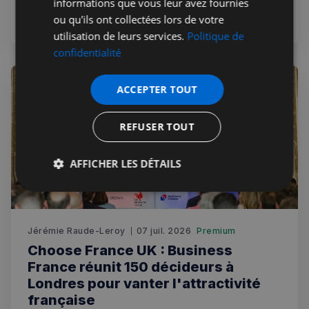
meilleurs traitements médicaux privés. Avec des
informations que vous leur avez fournies
consultations médicales disponibles le jour même et une
ou qu'ils ont collectées lors de votre
ouverture 7 jours sur 7
utilisation de leurs services.
Politique de
confidentialité
ACCEPTER TOUT
REFUSER TOUT
AFFICHER LES DÉTAILS
Strictement
Performance
Ciblage
nécessaires
Jérémie Raude-Leroy
07 juil. 2026
Premium
Choose France UK : Business
Fonctionnalité
France réunit 150 décideurs à
Londres pour vanter l'attractivité
française