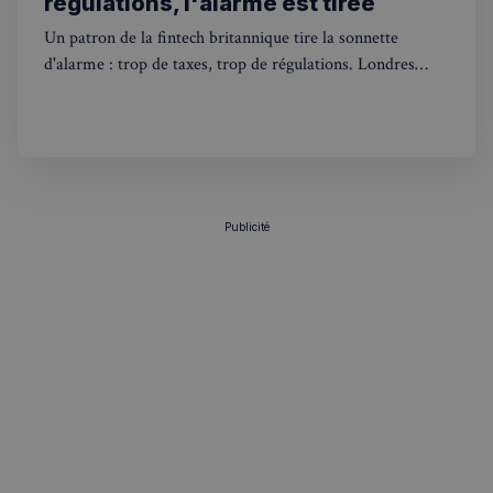
régulations, l'alarme est tirée
Un patron de la fintech britannique tire la sonnette
d'alarme : trop de taxes, trop de régulations. Londres
risque de perdre son statut de hub financier européen.
Politique de confidentialité de
Google
CookieScriptConsent
4
CookieScript
semaines
francaisalondres.com
2 jours
Publicité
sp_t
1 an
Spotify Inc.
.spotify.com