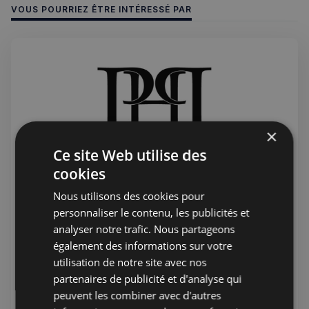
VOUS POURRIEZ ÊTRE INTÉRESSÉ PAR
×
Ce site Web utilise des
cookies
Nous utilisons des cookies pour
Jérémie Raude-Leroy
22 juil. 2026
Public
personnaliser le contenu, les publicités et
PHP Aesthetic-Wellness et PHP
analyser notre trafic. Nous partageons
Private Medical Care - Clinique
également des informations sur votre
Française sur Harley street
utilisation de notre site avec nos
Le centre d'excellence britannique des soins de santé
partenaires de publicité et d'analyse qui
privés, PHP Private Medical Care vous garantit les
peuvent les combiner avec d'autres