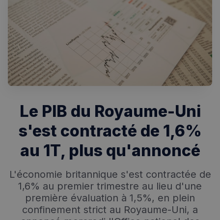
Rechercher dans Français à Londres - Magazine
✨
Recherche
Chatbot IA
RECHERCHES POPULAIRES
Le PIB du Royaume-Uni
Annuaire des professionnels
s'est contracté de 1,6%
Visites guidées
au 1T, plus qu'annoncé
Événements à venir
L'économie britannique s'est contractée de
1,6% au premier trimestre au lieu d'une
première évaluation à 1,5%, en plein
confinement strict au Royaume-Uni, a