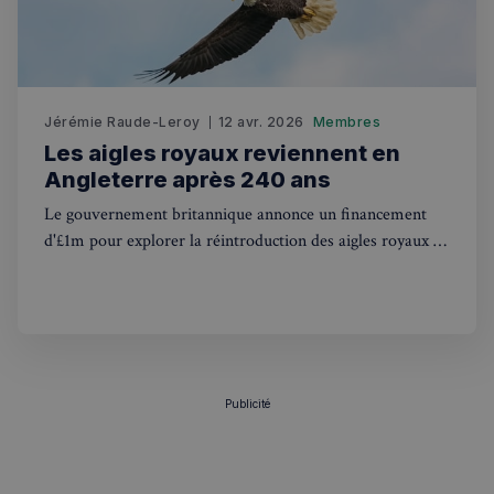
Jérémie Raude-Leroy
12 avr. 2026
Membres
Les aigles royaux reviennent en
Angleterre après 240 ans
Politique de confidentialité de
Le gouvernement britannique annonce un financement
Google
d'£1m pour explorer la réintroduction des aigles royaux en
Angleterre, disparus depuis le 18e siècle.
CookieScriptConsent
4
CookieScript
semaines
francaisalondres.com
2 jours
Publicité