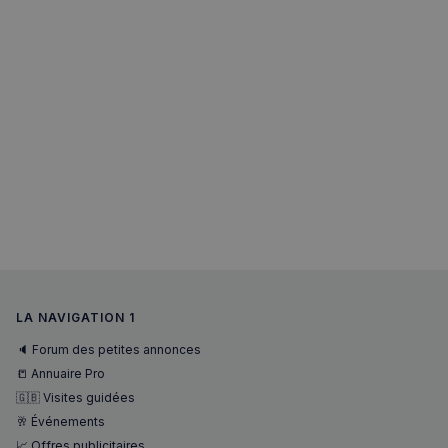
sp_t
1 an
Spotify Inc.
.spotify.com
VISITOR_PRIVACY_METADATA
5 mois 4
YouTube
semaines
.youtube.com
LA NAVIGATION 1
🔈 Forum des petites annonces
📒 Annuaire Pro
🇬🇧 Visites guidées
🥂 Événements
📈 Offres publicitaires