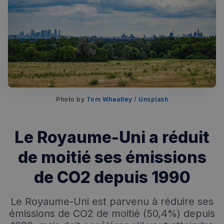
Rechercher dans Français à Londres - Magazine
✨
Recherche
Chatbot IA
Photo by 
Tom Wheatley
 / 
Unsplash
RECHERCHES POPULAIRES
Annuaire des professionnels
Le Royaume-Uni a réduit
Visites guidées
de moitié ses émissions
Événements à venir
de CO2 depuis 1990
Le Royaume-Uni est parvenu à réduire ses
émissions de CO2 de moitié (50,4%) depuis