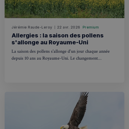
Fonctionnalité
Jérémie Raude-Leroy
22 avr. 2026
Premium
Allergies : la saison des pollens
s'allonge au Royaume-Uni
Strictement nécessaires
Performance
Ciblage
Fonctionnalité
La saison des pollens s'allonge d'un jour chaque année
depuis 10 ans au Royaume-Uni. Le changement
Les cookies strictement nécessaires habilitent des
climatique bouleverse le calendrier des plantes avec de
fonctionnalités de base du site Web telles que la
connexion des utilisateurs et la gestion des comptes.
nouveaux allergènes.
Le site Web ne peut pas être utilisé correctement
sans les cookies strictement nécessaires.
Fournisseur
/
Nom
Expiration
Domaine
_px3
5 minutes
Wix.com, Inc.
27
.stripecdn.com
secondes