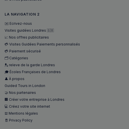
LA NAVIGATION 2
✉️ Ecrivez-nous
Visites guidées Londres 🇬🇧
sp_landing
1 jour
Spotify Inc.
📈 Nos offres publicitaires
.spotify.com
💳 Visites Guidées Paiements personnalisés
💳 Paiement sécurisé
🗂️ Catégories
💂 releve de la garde Londres
🎓 Écoles Françaises de Londres
👤 À propos
Guided Tours in London
🤝 Nos partenaires
Nom
Fournisseur
/
Domaine
Expira
🏢 Créer votre entreprise à Londres
Fournisseur
/
Nom
Expiration
Descript
bokunSessionId_e31aadc8-
francaisalondres.com
19
Domaine
💻 Créez votre site internet
3401-4174-94a9-
minu
Fournisseur
/
Nom
Expiration
Descr
𝌭 Mentions légales
7d86413a71e5
59
OAID
1 an
Associé à
OpenX Technologies
Domaine
secon
platefor
Inc.
🧾 Privacy Policy
publicita
servedby.revive-
VISITOR_INFO1_LIVE
5 mois 4
Ce co
Google LLC
destination_url
forum.francaisalondres.com
Sessi
bannière
adserver.net
semaines
est dé
.youtube.com