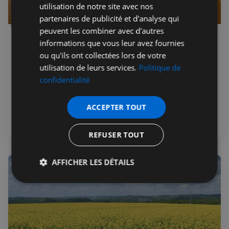
utilisation de notre site avec nos
partenaires de publicité et d'analyse qui
peuvent les combiner avec d'autres
Jérémie Raude-Leroy
26 juil. 2026
Premium
informations que vous leur avez fournies
Incendies France et Espagne : 300
ou qu'ils ont collectées lors de votre
000 évacués, que faire ?
utilisation de leurs services.
Politique de
confidentialité
Plus de 300 000 personnes évacuées en France et en
Espagne depuis le 23 juillet 2026. Ce qu'il faut savoir si
vous voyagez ou avez des proches sur place.
ACCEPTER TOUT
REFUSER TOUT
AFFICHER LES DÉTAILS
Strictement
Performance
Ciblage
nécessaires