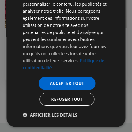
personnaliser le contenu, les publicités et
analyser notre trafic. Nous partageons
également des informations sur votre
utilisation de notre site avec nos
partenaires de publicité et d'analyse qui
Lea Teuscher
28 déc. 2020
Premium
peuvent les combiner avec d'autres
La Wallace Collection : un petit bout
informations que vous leur avez fournies
de Paris en plein centre de Londres
ou qu'ils ont collectées lors de votre
utilisation de leurs services.
Politique de
confidentialité
Culture
Sortir
ACCEPTER TOUT
REFUSER TOUT
AFFICHER LES DÉTAILS
Strictement
Performance
Ciblage