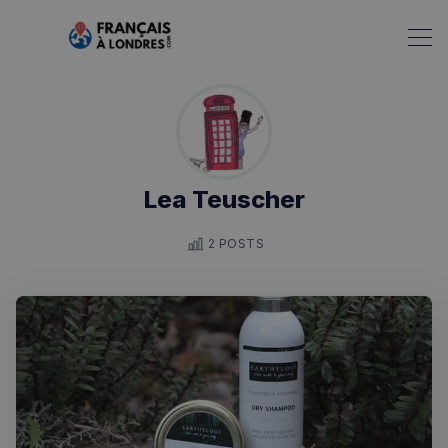
Lea Teuscher
2 POSTS
Rechercher dans Français à Londres - Magazine
✨
Recherche
Chatbot IA
RECHERCHES POPULAIRES
Annuaire des professionnels
Visites guidées