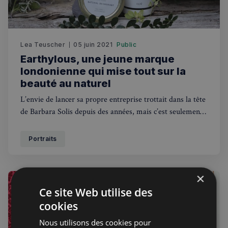
Événements à venir
Lea Teuscher
05 juin 2021
Public
Earthylous, une jeune marque
londonienne qui mise tout sur la
beauté au naturel
L’envie de lancer sa propre entreprise trottait dans la tête
de Barbara Solis depuis des années, mais c’est seulement
fin 2019 qu’elle décide de franchir le pas et quitte son
emploi dans le monde de la finance. Grâce à un ami en
Portraits
commun, elle rencontre dans une
×
Ce site Web utilise des
cookies
Nous utilisons des cookies pour