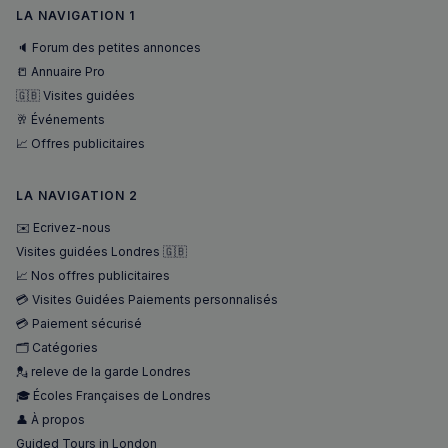
nécessaires
LA NAVIGATION 1
🔈 Forum des petites annonces
📒 Annuaire Pro
Fonctionnalité
🇬🇧 Visites guidées
🥂 Événements
📈 Offres publicitaires
LA NAVIGATION 2
Strictement nécessaires
Performance
✉️ Ecrivez-nous
Ciblage
Fonctionnalité
Visites guidées Londres 🇬🇧
📈 Nos offres publicitaires
Les cookies strictement nécessaires habilitent des
💳 Visites Guidées Paiements personnalisés
fonctionnalités de base du site Web telles que la
connexion des utilisateurs et la gestion des comptes.
💳 Paiement sécurisé
Le site Web ne peut pas être utilisé correctement
🗂️ Catégories
sans les cookies strictement nécessaires.
💂 releve de la garde Londres
Fournisseur
/
Nom
Expiration
Domaine
🎓 Écoles Françaises de Londres
👤 À propos
_px3
5 minutes
Wix.com, Inc.
27
.stripecdn.com
Guided Tours in London