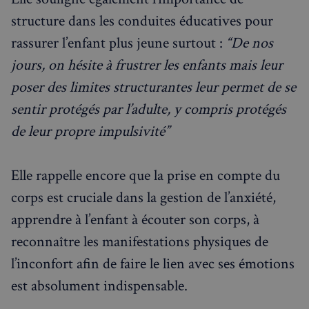
sans les cookies strictement nécessaires.
structure dans les conduites éducatives pour
Fournisseur
/
Nom
Expiration
Domaine
rassurer l’enfant plus jeune surtout :
“De nos
_px3
5 minutes
Wix.com, Inc.
jours, on hésite à frustrer les enfants mais leur
27
.stripecdn.com
secondes
poser des limites structurantes leur permet de se
sentir protégés par l’adulte, y compris protégés
de leur propre impulsivité”
Elle rappelle encore que la prise en compte du
corps est cruciale dans la gestion de l’anxiété,
apprendre à l’enfant à écouter son corps, à
reconnaître les manifestations physiques de
Politique de confidentialité de
l’inconfort afin de faire le lien avec ses émotions
Google
est absolument indispensable.
CookieScriptConsent
4
CookieScript
semaines