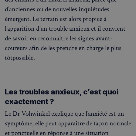
d’anciennes ou de nouvelles inquiétudes
émergent. Le terrain est alors propice à
l’apparition d’un trouble anxieux et il convient
de savoir en reconnaître les signes avant-
coureurs afin de les prendre en charge le plus
tôtpossible.
Rechercher dans Français à Londres - Magazine
✨
Recherche
Chatbot IA
Les troubles anxieux, c’est quoi
exactement ?
RECHERCHES POPULAIRES
Le Dr Vohwinkel explique que l’anxiété est un
Annuaire des professionnels
symptôme, elle peut apparaitre de façon normale
Visites guidées
et ponctuelle en réponse à une situation