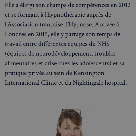
Elle a élargi son champs de compétences en 2012
et se formant à l’hypnothérapie auprès de
Nom
Fournisseur
/
Domaine
Expira
l’Association française d’Hypnose. Arrivée à
Fournisseur
/
Nom
Expiration
Descript
bokunSessionId_e31aadc8-
francaisalondres.com
19
Domaine
Londres en 2015, elle y partage son temps de
3401-4174-94a9-
minu
Fournisseur
/
Nom
Expiration
Descr
7d86413a71e5
59
OAID
1 an
Associé à
OpenX Technologies
Domaine
travail entre différentes équipes du NHS
secon
platefor
Inc.
publicita
servedby.revive-
VISITOR_INFO1_LIVE
5 mois 4
Ce co
Google LLC
destination_url
forum.francaisalondres.com
Sessi
(équipes de neurodéveloppement, troubles
bannière
adserver.net
semaines
est dé
.youtube.com
OpenX p
par Y
__stripe_mid
1 a
Stripe Inc.
les édite
alimentaires et crise chez les adolescents) et sa
pour 
.francaisalondres.com
Enregistr
une t
des publi
des
pratique privée au sein de Kensington
spécifiqu
préfé
ont été
de
International Clinic et du Nightingale hospital.
affichées
l'utili
Serait uti
pour l
uniquem
vidéo
pour les
Youtu
performa
intégr
plutôt q
dans l
pour le c
sites; 
des
égale
utilisateu
déter
mid
1 an
Meta Platform Inc.
tant que
si le v
moi
.instagram.com
cookie d
du sit
première
utilise
partie, il
nouve