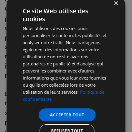
×
Quelques minutes consacrées à l’événement le
Ce site Web utilise des
plus délicat traversé par l’enfant ou l’ado, une
cookies
opportunité d’analyser cette expérience et de
Nous utilisons des cookies pour
personnaliser le contenu, les publicités et
pratiquer la méditation ou l’EFT autour des
analyser notre trafic. Nous partageons
sentiments qu’elle a suscités. Puis, la
également des informations sur votre
remémoration des 3 meilleurs moments de la
utilisation de notre site avec nos
partenaires de publicité et d'analyse qui
journée pour apprendre à se concentrer sur le
peuvent les combiner avec d'autres
positif.
informations que vous leur avez fournies
ou qu'ils ont collectées lors de votre
utilisation de leurs services.
Politique de
En cas d’épreuve perturbante pour toute la
confidentialité
famille, elle encourage la discussion entre tous
ses membres, un partage de ressentis aussi bien
ACCEPTER TOUT
pour les enfants que pour les adultes (qui
sauront bien évidemment limiter leur
REFUSER TOUT