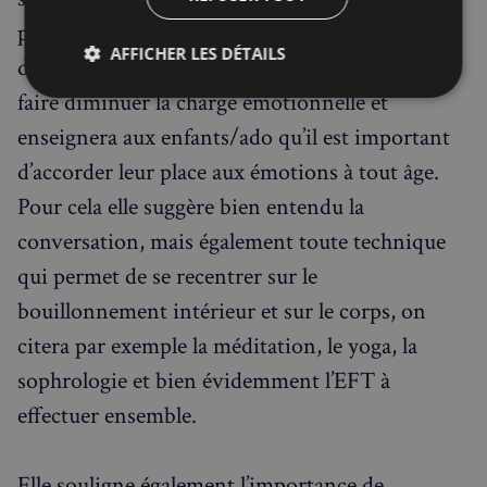
participation à ce qu’un enfant/ado est capable
AFFICHER LES DÉTAILS
d’entendre). Créer ces moments permettra de
faire diminuer la charge émotionnelle et
Strictement
Performance
Ciblage
nécessaires
enseignera aux enfants/ado qu’il est important
d’accorder leur place aux émotions à tout âge.
Pour cela elle suggère bien entendu la
Fonctionnalité
conversation, mais également toute technique
qui permet de se recentrer sur le
bouillonnement intérieur et sur le corps, on
citera par exemple la méditation, le yoga, la
Strictement nécessaires
Performance
sophrologie et bien évidemment l’EFT à
Ciblage
Fonctionnalité
effectuer ensemble.
Les cookies strictement nécessaires habilitent des
fonctionnalités de base du site Web telles que la
connexion des utilisateurs et la gestion des comptes.
Elle souligne également l’importance de
Le site Web ne peut pas être utilisé correctement