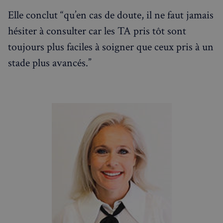
francaisalondres.com
2 jours
Elle conclut “qu’en cas de doute, il ne faut jamais
hésiter à consulter car les TA pris tôt sont
toujours plus faciles à soigner que ceux pris à un
stade plus avancés.”
sp_t
1 an
Spotify Inc.
.spotify.com
VISITOR_PRIVACY_METADATA
5 mois 4
YouTube
semaines
.youtube.com