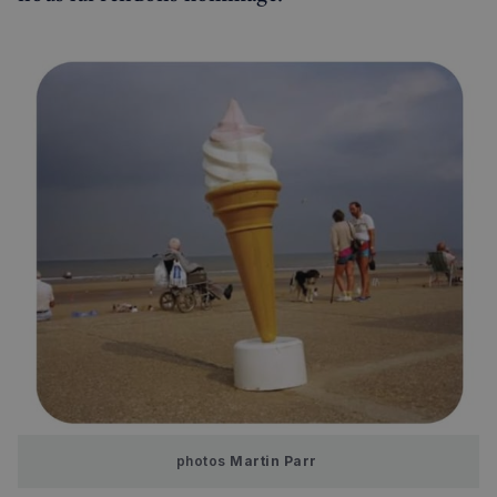
Politique de confidentialité de
Google
CookieScriptConsent
4
CookieScript
semaines
francaisalondres.com
2 jours
sp_t
1 an
Spotify Inc.
.spotify.com
photos 
Martin Parr 