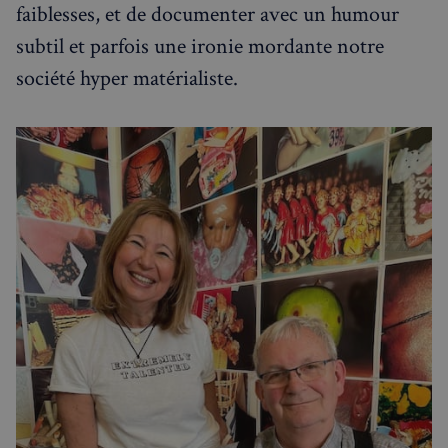
faiblesses, et de documenter avec un humour
Visites guidées
subtil et parfois une ironie mordante notre
Événements à venir
société hyper matérialiste.