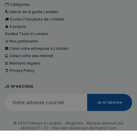
🗂️ Catégories
💂 releve de la garde Londres
🎓 Écoles Françaises de Londres
👤 À propos
Guided Tours in London
🤝 Nos partenaires
🏢 Créer votre entreprise à Londres
💻 Créez votre site internet
𝌭 Mentions légales
🧾 Privacy Policy
JE M'ABONNE
Votre adresse courriel
Je m'abonne
© 2026 Français à Londres - Magazine - Marque détenue par
Abstract27 LTD - Site web réalisé par
Abstract27.com