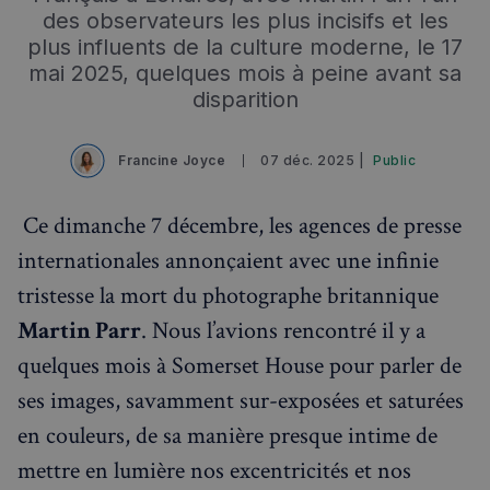
des observateurs les plus incisifs et les
plus influents de la culture moderne, le 17
mai 2025, quelques mois à peine avant sa
disparition
Francine Joyce
07 déc. 2025 |
Public
Ce dimanche 7 décembre, les agences de presse
internationales annonçaient avec une infinie
tristesse la mort du photographe britannique
Martin Parr
. Nous l’avions rencontré il y a
Rechercher dans Français à Londres - Magazine
quelques mois à Somerset House pour parler de
✨
Recherche
Chatbot IA
ses images, savamment sur-exposées et saturées
en couleurs, de sa manière presque intime de
RECHERCHES POPULAIRES
mettre en lumière nos excentricités et nos
Annuaire des professionnels