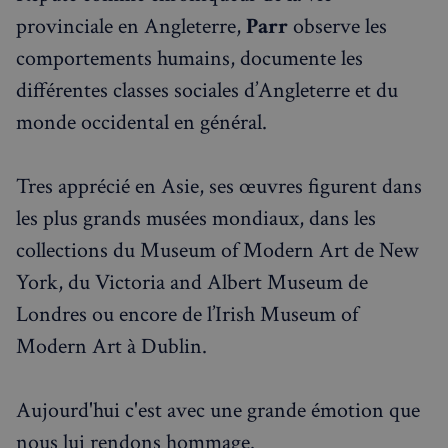
provinciale en Angleterre,
Parr
observe les
comportements humains, documente les
Strictement nécessaires
Performance
Ciblage
Fonctionnalité
différentes classes sociales d’Angleterre et du
monde occidental en général.
Les cookies strictement nécessaires habilitent des
fonctionnalités de base du site Web telles que la
connexion des utilisateurs et la gestion des comptes.
Le site Web ne peut pas être utilisé correctement
Tres apprécié en Asie, ses œuvres figurent dans
sans les cookies strictement nécessaires.
les plus grands musées mondiaux, dans les
Fournisseur
/
Nom
Expiration
Domaine
collections du Museum of Modern Art de New
_px3
5 minutes
Wix.com, Inc.
27
.stripecdn.com
York, du Victoria and Albert Museum de
secondes
Londres ou encore de l’Irish Museum of
Modern Art à Dublin.
Aujourd'hui c'est avec une grande émotion que
nous lui rendons hommage.