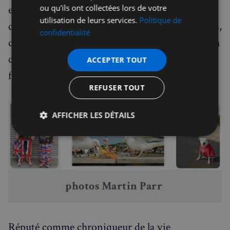
ou qu'ils ont collectées lors de votre
exagérés pour explorer les excès du capitalisme
utilisation de leurs services.
Politique de
contemporain. Des motifs récurrents — visages,
confidentialité
chapeaux, pieds, nourriture, chiens — créent un
catalogue instantané et grinçant de nos travers
ACCEPTER TOUT
familiers.
REFUSER TOUT
AFFICHER LES DÉTAILS
Strictement
Performance
Ciblage
nécessaires
photos 
Martin Parr 
Fonctionnalité
Réputé comme chroniqueur de la vie