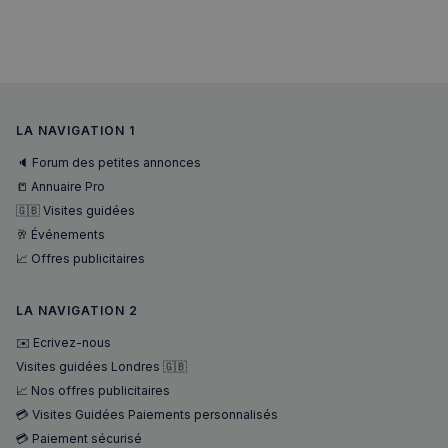
utilisateu
pour amé
l'expérie
utilisateu
le site.
LA NAVIGATION 1
🔈 Forum des petites annonces
📒 Annuaire Pro
🇬🇧 Visites guidées
🥂 Événements
📈 Offres publicitaires
LA NAVIGATION 2
✉️ Ecrivez-nous
Visites guidées Londres 🇬🇧
📈 Nos offres publicitaires
💳 Visites Guidées Paiements personnalisés
💳 Paiement sécurisé