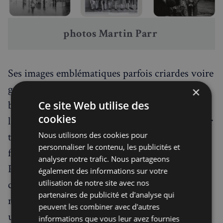
photos 
Martin Parr 
Ses images emblématiques parfois criardes voire
grotesques de New Brighton, (une station
×
balnéaire délabrée près de Liverpool), reflètent
Ce site Web utilise des
cookies
l’esprit de la Grande-Bretagne de l’ère
Thatcher
Nous utilisons des cookies pour
tout en rappelant la tradition des cartes postales
personnaliser le contenu, les publicités et
franchement kitsch de l’époque. Avec le temps,
analyser notre trafic. Nous partageons
Parr s’est orienté vers des thèmes plus larges : le
également des informations sur votre
utilisation de notre site avec nos
consumérisme, le tourisme de masse et la
partenaires de publicité et d'analyse qui
mondialisation, Dans “
Common Sense
”
, il
peuvent les combiner avec d'autres
utilise des couleurs vives et des gros plans
informations que vous leur avez fournies