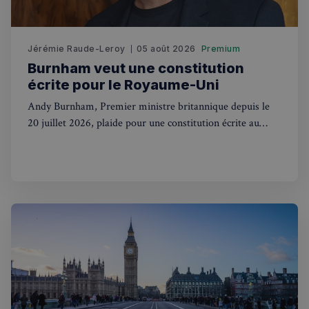
Fonctionnalité
Jérémie Raude-Leroy
05 août 2026
Premium
Burnham veut une constitution
écrite pour le Royaume-Uni
Strictement nécessaires
Performance
Andy Burnham, Premier ministre britannique depuis le
Ciblage
Fonctionnalité
20 juillet 2026, plaide pour une constitution écrite au
Royaume-Uni. Une révolution pour des siècles de
Les cookies strictement nécessaires habilitent des
tradition.
fonctionnalités de base du site Web telles que la
connexion des utilisateurs et la gestion des comptes.
Le site Web ne peut pas être utilisé correctement
sans les cookies strictement nécessaires.
Fournisseur
/
Nom
Expiration
Domaine
_px3
5 minutes
Wix.com, Inc.
27
.stripecdn.com
secondes