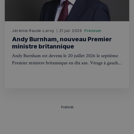
sp_t
1 an
Spotify Inc.
.spotify.com
Jérémie Raude-Leroy
21 juil. 2026
Premium
Andy Burnham, nouveau Premier
ministre britannique
VISITOR_PRIVACY_METADATA
5 mois 4
YouTube
Andy Burnham est devenu le 20 juillet 2026 le septième
semaines
.youtube.com
Premier ministre britannique en dix ans. Virage à gauche,
renationalisation et contacts avec Trump : ce que ça
change pour les Français au UK.
Publicité