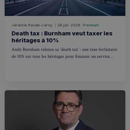
Jérémie Raude-Leroy
28 juil. 2026
Premium
Death tax : Burnham veut taxer les
héritages à 10%
Andy Burnham relance sa 'death tax' : une taxe forfaitaire
Politique de confidentialité de
de 10% sur tous les héritages pour financer un service
Google
national de soins gratuit. Ce que ça change pour les
Français au Royaume-Uni.
CookieScriptConsent
4
CookieScript
semaines
francaisalondres.com
2 jours