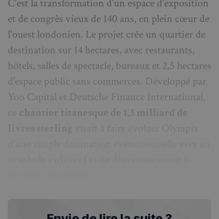
C'est la transformation d'un espace d'exposition
et de congrès vieux de 140 ans, en plein cœur de
l'ouest londonien. Le projet crée un quartier de
destination sur 14 hectares, avec restaurants,
hôtels, salles de spectacle, bureaux et 2,5 hectares
d’espace public sans commerces. Développé par
Yoo Capital et Deutsche Finance International,
ce
chantier titanesque de 1,3 milliard de
livres sterling
visait à faire évoluer Olympia
d'une simple destination événementielle vers un
symbole culturel et de divertissement à
l'échelle mondiale
.
Envie de lire la suite ?