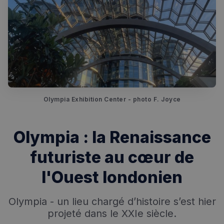
Olympia Exhibition Center - photo F. Joyce
Rechercher dans Français à Londres - Magazine
Olympia : la Renaissance
✨
Recherche
Chatbot IA
futuriste au cœur de
RECHERCHES POPULAIRES
l'Ouest londonien
Annuaire des professionnels
Olympia - un lieu chargé d’histoire s’est hier
Visites guidées
projeté dans le XXIe siècle.
Événements à venir