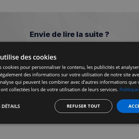
Envie de lire la suite ?
nez-vous, £5 par mois ou £50 par an pour accéder aux art
utilise des cookies
Prémium et bénéficier d'avantages exclusif !
 cookies pour personnaliser le contenu, les publicités et analyser 
galement des informations sur votre utilisation de notre site av
Je m'abonne
'analyse qui peuvent les combiner avec d'autres informations que 
 ont collectées lors de votre utilisation de leurs services.
Politique
Vous avez déjà un compte?
Se connecter
 DÉTAILS
REFUSER TOUT
ACC
t
Performance
Ciblage
Fo
s