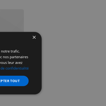
×
icles
notre trafic.
ec nos partenaires
vous leur avez
 de confidentialité
EPTER TOUT
nctionnalité