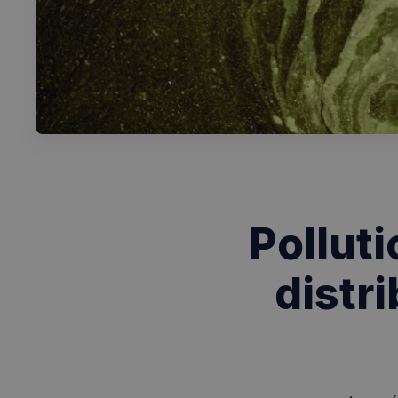
Pollut
distr