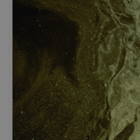
Rech
RECHERCH
Annuaire 
Visites g
Événemen