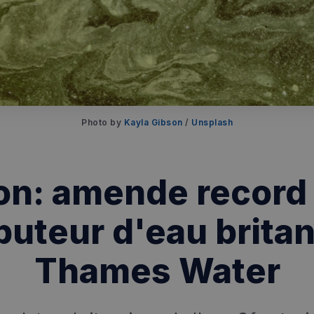
Photo by 
Kayla Gibson
 / 
Unsplash
ion: amende record 
ibuteur d'eau brita
Thames Water