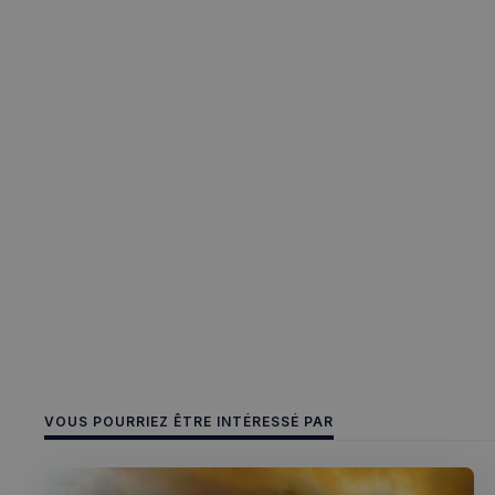
Les cookies stricteme
la gestion des compte
Nom
_px3
CookieScriptConse
VOUS POURRIEZ ÊTRE INTÉRESSÉ PAR
sp_t