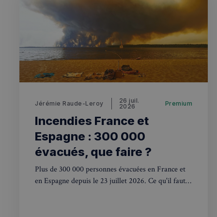
VISITOR_PRIVACY_
sp_landing
26 juil.
Jérémie Raude-Leroy
Premium
2026
Nom
Nom
Incendies France et
Nom
bokunSessionId_e3
3401-4174-94a9-
OAID
Espagne : 300 000
7d86413a71e5
VISITOR_INFO1_LIV
évacués, que faire ?
destination_url
Plus de 300 000 personnes évacuées en France et
__stripe_mid
_ga
YSC
en Espagne depuis le 23 juillet 2026. Ce qu'il faut
savoir si vous voyagez ou avez des proches sur
__Secure-YNID
mid
place.
_gcl_au