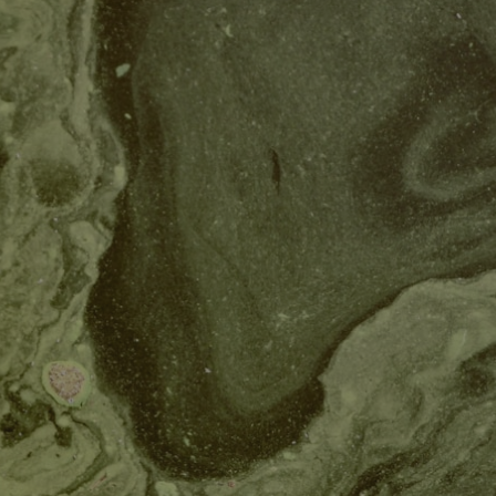
✨
erche
Chatbot IA
Rechercher dans Français à Londr
ES POPULAIRES
des professionnels
uidées
ts à venir