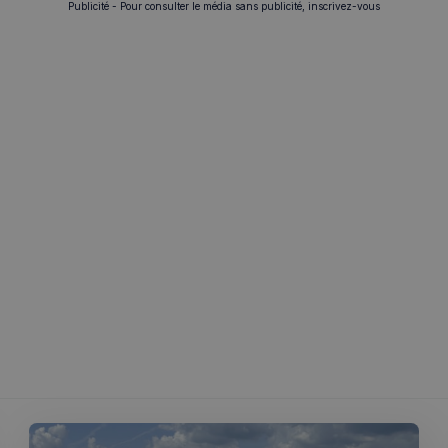
Publicité - Pour consulter le média sans publicité, inscrivez-vous
Strictement nécessaires
Performance
Ciblage
Fonctionnalité
nt nécessaires habilitent des fonctionnalités de base du site Web telles que la connexion
s. Le site Web ne peut pas être utilisé correctement sans les cookies strictement nécess
Fournisseur
/
Expiration
Description
Domaine
5 minutes
Ce cookie est utilisé à des fins de s
Wix.com, Inc.
27
les visiteurs malveillants sur le site 
.stripecdn.com
secondes
blocage des utilisateurs légitimes. Il
informations telles que l'adresse IP,
et l'activité de navigation pour dét
comportement potentiellement noci
nt
4
Ce cookie est utilisé par le service 
CookieScript
semaines
pour mémoriser les préférences de
francaisalondres.com
2 jours
visiteurs en matière de cookies. Il e
bannière de cookies Cookie-Script.
correctement.
Politique de confidentialité de Google
1 an
Requis pour garantir la fonctionnali
Spotify Inc.
intégré. Cela n'entraîne aucune fonct
.spotify.com