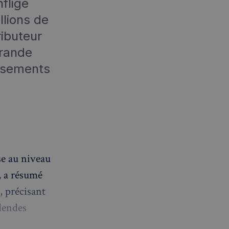
fligé
lions de
ributeur
rande
ersements
se au niveau
", a résumé
, précisant
idendes