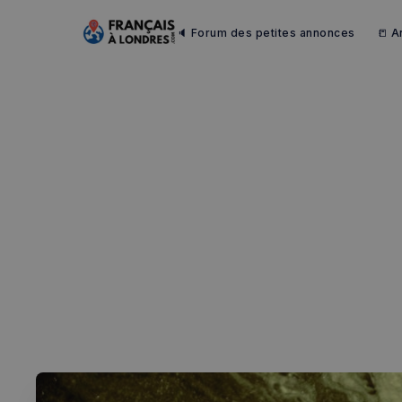
🔈 Forum des petites annonces
📒 A