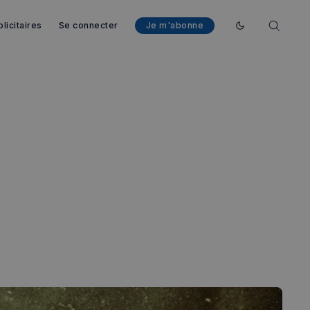
licitaires
Se connecter
Je m'abonne
Enable dark mod