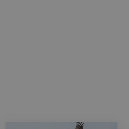
 des utilisateurs et
aires.
écurité, pour détecter
et minimiser le
 peut collecter des
 l'ID du périphérique
erminer un
f.
Cookie-Script.com
 consentement des
st nécessaire que la
com fonctionne
té du plugin Spotify
ionnalité intersite.