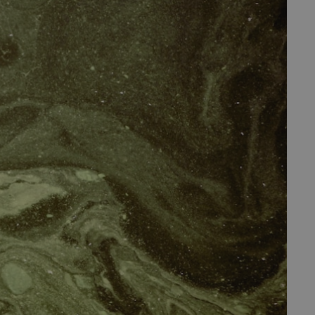
fermer
esc
es - Magazine