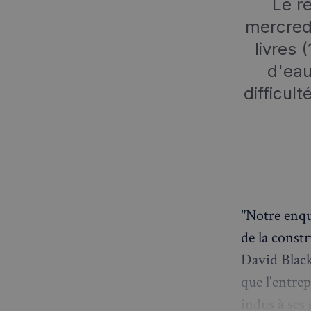
Le ré
mercred
livres 
d'ea
difficul
"Notre enqu
de la constr
David Black
que l'entre
indus à ses 