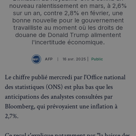
nouveau ralentissement en mars, à 2,6%
RECHERCHES POPULAIRES
sur un an, contre 2,8% en février, une
Annuaire des professionnels
bonne nouvelle pour le gouvernement
travailliste au moment où les droits de
Visites guidées
douane de Donald Trump alimentent
Événements à venir
l'incertitude économique.
AFP
16 avr. 2025 |
Public
Le chiffre publié mercredi par l'Office national
des statistiques (ONS) est plus bas que les
anticipations des analystes consultées par
Bloomberg, qui prévoyaient une inflation à
2,7%.
Ce recul s'explique notamment par "la baisse des