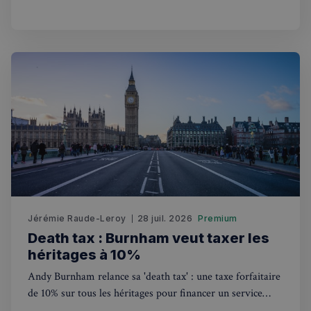
tradition.
sp_t
1 an
Spotify Inc.
.spotify.com
VISITOR_PRIVACY_METADATA
5 mois 4
YouTube
semaines
.youtube.com
Jérémie Raude-Leroy
28 juil. 2026
Premium
Death tax : Burnham veut taxer les
héritages à 10%
Andy Burnham relance sa 'death tax' : une taxe forfaitaire
de 10% sur tous les héritages pour financer un service
national de soins gratuit. Ce que ça change pour les