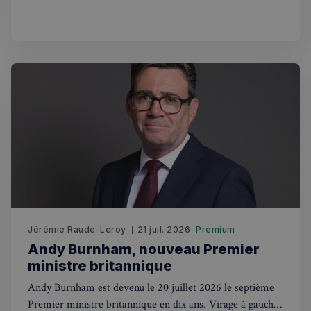
Français au Royaume-Uni.
sp_landing
1 jour
Spotify Inc.
.spotify.com
Jérémie Raude-Leroy
21 juil. 2026
Premium
Andy Burnham, nouveau Premier
ministre britannique
Andy Burnham est devenu le 20 juillet 2026 le septième
Premier ministre britannique en dix ans. Virage à gauche,
Nom
Fournisseur
/
Domaine
Expira