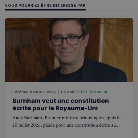
_px3
5 minutes
Wix.com, Inc.
VOUS POURRIEZ ÊTRE INTÉRESSÉ PAR
27
.stripecdn.com
secondes
Politique de confidentialité de
Jérémie Raude-Leroy
05 août 2026
Premium
Google
Burnham veut une constitution
écrite pour le Royaume-Uni
CookieScriptConsent
4
CookieScript
semaines
francaisalondres.com
Andy Burnham, Premier ministre britannique depuis le
2 jours
20 juillet 2026, plaide pour une constitution écrite au
Royaume-Uni. Une révolution pour des siècles de