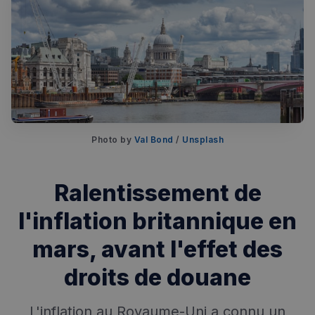
Photo by 
Val Bond
 / 
Unsplash
Ralentissement de
l'inflation britannique en
mars, avant l'effet des
Rechercher dans Français à Londres - Magazine
droits de douane
✨
Recherche
Chatbot IA
L'inflation au Royaume-Uni a connu un