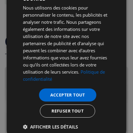
Nous utilisons des cookies pour
personnaliser le contenu, les publicités et
Repartager
analyser notre trafic. Nous partageons
également des informations sur votre
Commentaires
utilisation de notre site avec nos
partenaires de publicité et d'analyse qui
peuvent les combiner avec d'autres
- Règles de la communauté -
informations que vous leur avez fournies
ou qu'ils ont collectées lors de votre
utilisation de leurs services.
Politique de
confidentialité
Inscrivez-vous gratuitement pour recevoir les infos
ACCEPTER TOUT
de la semaine, chaque vendredi matin
REFUSER TOUT
Votre adresse courriel
Je m'abonne
AFFICHER LES DÉTAILS