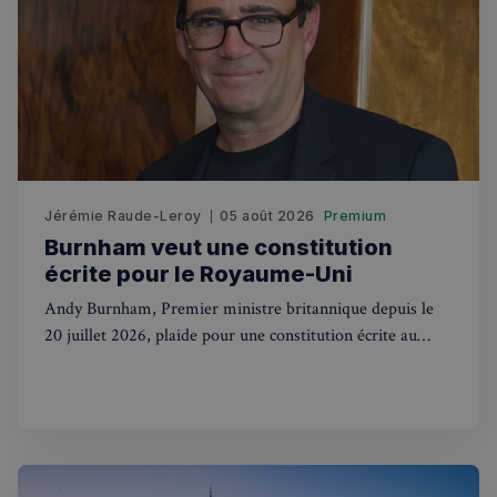
Politique de confidentialité de
Google
CookieScriptConsent
4
CookieScript
semaines
francaisalondres.com
2 jours
Jérémie Raude-Leroy
05 août 2026
Premium
Burnham veut une constitution
écrite pour le Royaume-Uni
Andy Burnham, Premier ministre britannique depuis le
20 juillet 2026, plaide pour une constitution écrite au
Royaume-Uni. Une révolution pour des siècles de
sp_t
1 an
Spotify Inc.
.spotify.com
tradition.