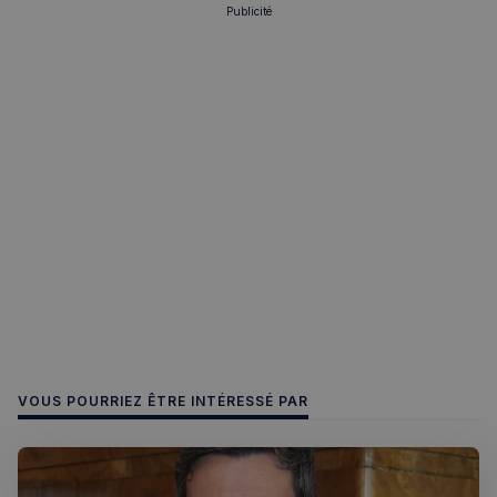
Ciblage
Fonctionnalité
Publicité
Les cookies strictement nécessaires habilitent des
fonctionnalités de base du site Web telles que la
connexion des utilisateurs et la gestion des comptes.
Le site Web ne peut pas être utilisé correctement
sans les cookies strictement nécessaires.
Fournisseur
/
Nom
Expiration
Domaine
_px3
5 minutes
Wix.com, Inc.
27
.stripecdn.com
secondes
VOUS POURRIEZ ÊTRE INTÉRESSÉ PAR