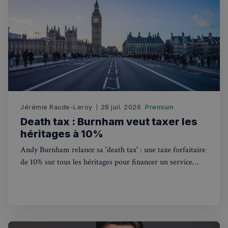
VISITOR_PRIVACY_METADATA
5 mois 4
YouTube
semaines
.youtube.com
Jérémie Raude-Leroy
28 juil. 2026
Premium
Death tax : Burnham veut taxer les
héritages à 10%
Andy Burnham relance sa 'death tax' : une taxe forfaitaire
de 10% sur tous les héritages pour financer un service
national de soins gratuit. Ce que ça change pour les
Français au Royaume-Uni.
sp_landing
1 jour
Spotify Inc.
.spotify.com