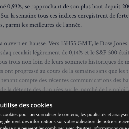
né 0,93%, se rapprochant de son plus haut depuis 200
 Sur la semaine tous ces indices enregistrent de forte
, parmi les meilleures de l'année.
 a ouvert en hausse. Vers 15H55 GMT, le Dow Jones
sdaq reculait légèrement de 0,14% et le S&P 500 était
ous trois non loin de leurs sommets historiques de m
s ont progressé au cours de la semaine sans que les 
n tenant compte des récentes communications des b
t de la détente des données sur le marché de l'emplo
lpo, responsable de recherche macroéconomique che
utilise des cookies
 cookies pour personnaliser le contenu, les publicités et analyser 
galement des informations sur votre utilisation de notre site av
'analyse qui peuvent les combiner avec d'autres informations que 