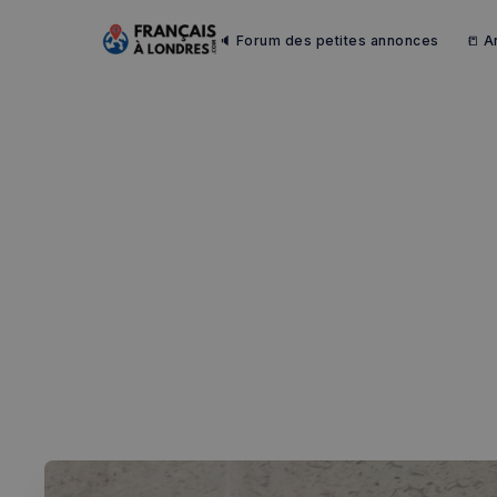
🔈 Forum des petites annonces
📒 A