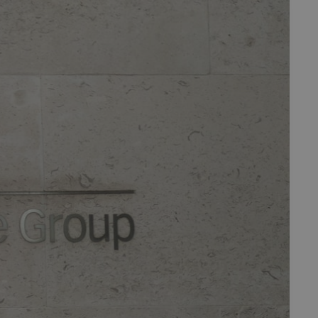
fermer
esc
es - Magazine