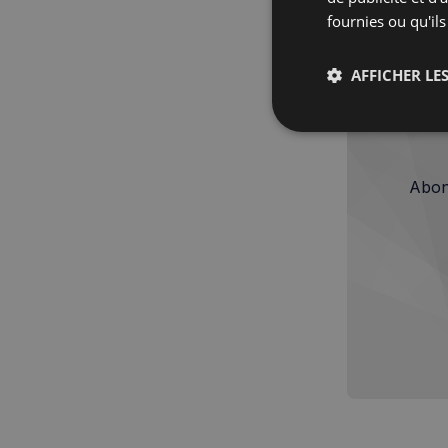
Vague
fournies ou qu'ils
AFFICHER LES
Strictemen
nécessaire
Abon
Les cookies stricteme
la gestion des compte
Nom
_px3