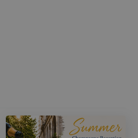
 l'ID du périphérique
erminer un
f.
Cookie-Script.com
 consentement des
st nécessaire que la
com fonctionne
té du plugin Spotify
ionnalité intersite.
le consentement de
tialité pour leur
e les données sur le
t diverses
ialité, en veillant à
orées lors des
té du plugin Spotify
ionnalité intersite.