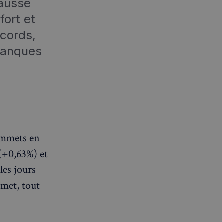
hausse
fort et
ecords,
 banques
sommets en
 (+0,63%) et
les jours
met, tout