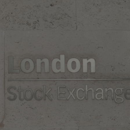
✨
erche
Chatbot IA
Rechercher dans Français à Londr
ES POPULAIRES
des professionnels
uidées
ts à venir