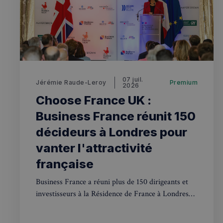
OAID
7d86413a71e5
VISITOR_INFO1_LIV
destination_url
__stripe_mid
_ga
YSC
__Secure-YNID
mid
07 juil.
Jérémie Raude-Leroy
Premium
2026
_gcl_au
__stripe_sid
Choose France UK :
pxcts
Business France réunit 150
test_cookie
décideurs à Londres pour
m
vanter l'attractivité
OAGEO
française
_ga_94D1NH5B76
Business France a réuni plus de 150 dirigeants et
_pxde
investisseurs à la Résidence de France à Londres
IDE
pour Choose France UK, dans le sillage d'un
sommet Choose France 2026 record à 93 milliards
_pxvid