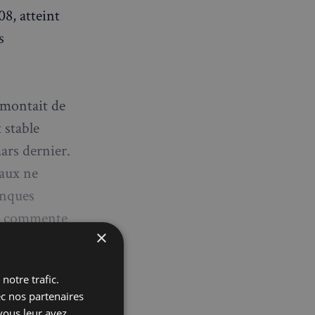
8, atteint
s
 montait de
 stable
ars dernier.
taux ne
anques
i", commente
×
z Lombard
notre trafic.
ec nos partenaires
vous leur avez