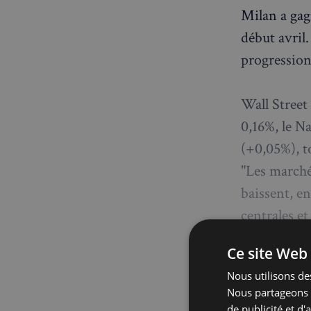
Milan a gag
début avril.
progressions
Wall Street
0,16%, le Na
(+0,05%), t
"Les marché
baissent, e
centrales e
Florian Ie
Ce site Web 
Odier IM.
Nous utilisons des
Nous partageons é
de publicité et d