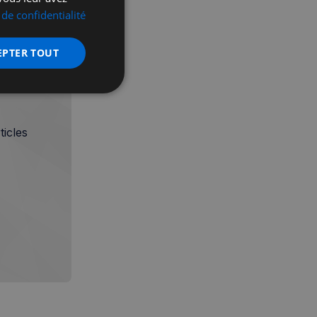
 de confidentialité
EPTER TOUT
nctionnalité
icles
 des utilisateurs et
aires.
écurité, pour détecter
et minimiser le
 peut collecter des