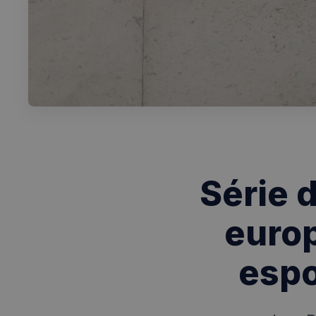
Série 
europ
espo