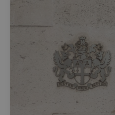
Rech
RECHERCH
Annuaire 
Visites g
Événemen