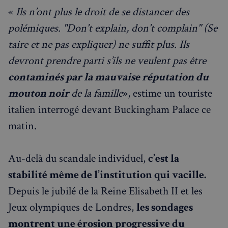
«
Ils n’ont plus le droit de se distancer des
Fournisseur
/
Nom
Expiration
Domaine
polémiques. "Don't explain, don't complain" (Se
_px3
5 minutes
Wix.com, Inc.
taire et ne pas expliquer) ne suffit plus. Ils
27
.stripecdn.com
secondes
devront prendre parti s’ils ne veulent pas être
contaminés par la mauvaise réputation
du
mouton noir
de la famille
», estime un touriste
italien interrogé devant Buckingham Palace ce
matin.
Au-delà du scandale individuel,
c’est la
stabilité même de l’institution qui vacille.
Politique de confidentialité de
Google
Depuis le jubilé de la Reine Elisabeth II et les
Jeux olympiques de Londres,
les sondages
CookieScriptConsent
4
CookieScript
montrent une érosion progressive du
semaines
francaisalondres.com