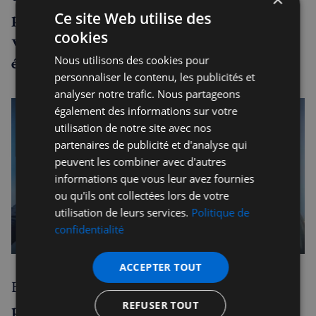
Ce site Web utilise des
pression monte du côté du public et des
cookies
victimes pour que l’affaire ne soit pas
Nous utilisons des cookies pour
étouffée ... une fois de plus.
personnaliser le contenu, les publicités et
analyser notre trafic. Nous partageons
également des informations sur votre
utilisation de notre site avec nos
partenaires de publicité et d'analyse qui
peuvent les combiner avec d'autres
informations que vous leur avez fournies
ou qu'ils ont collectées lors de votre
utilisation de leurs services.
Politique de
confidentialité
ACCEPTER TOUT
Bien que
les déclarations officielles
REFUSER TOUT
présentent Andrew comme un membre