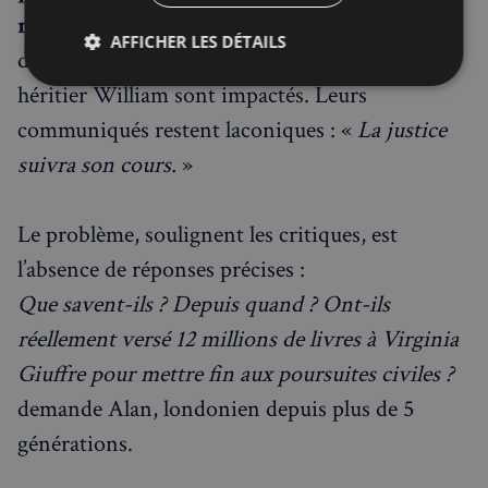
marginal
, la proximité familiale rend toute
AFFICHER LES DÉTAILS
distanciation délicate. Charles III et le Prince
Strictement
Performance
Ciblage
héritier William sont impactés. Leurs
nécessaires
communiqués restent laconiques : «
La justice
suivra son cours.
»
Fonctionnalité
Le problème, soulignent les critiques, est
l’absence de réponses précises :
Que savent-ils ? Depuis quand ? Ont-ils
réellement versé 12 millions de livres à Virginia
Strictement nécessaires
Performance
Giuffre pour mettre fin aux poursuites civiles ?
Ciblage
Fonctionnalité
demande Alan, londonien depuis plus de 5
Les cookies strictement nécessaires habilitent des
fonctionnalités de base du site Web telles que la
générations.
connexion des utilisateurs et la gestion des comptes.
Le site Web ne peut pas être utilisé correctement
sans les cookies strictement nécessaires.