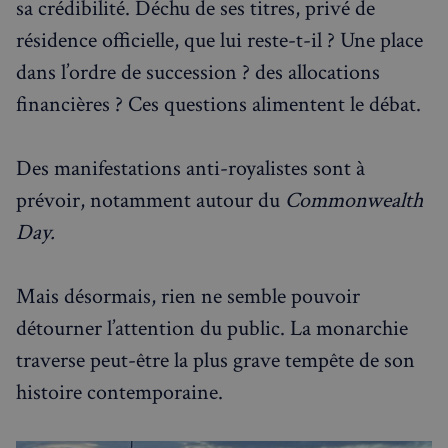
sa crédibilité. Déchu de ses titres, privé de
utilisé p
versi
effectuer
l'inte
résidence officielle, que lui reste-t-il ? Une place
suivi sur
Youtu
plusieurs
__stripe_sid
domaine
30
Stripe Inc.
dans l’ordre de succession ? des allocations
YSC
Session
Ce co
Google LLC
minu
.francaisalondres.com
est dé
.youtube.com
_ga
1 an 1
Ce nom 
Google LLC
par Y
financières ? Ces questions alimentent le débat.
mois
cookie es
.francaisalondres.com
pour 
associé à
les vu
Google
vidéo
Universa
intégr
Analytics
Des manifestations anti-royalistes sont à
est une m
__Secure-YNID
.youtube.com
5 mois 4
jour
prévoir, notamment autour du
Commonwealth
semaines
importan
service
_gcl_au
2 mois 4
Ce co
Google LLC
Day.
d'analyse
semaines
est dé
.francaisalondres.com
plus
par
couramm
Doubl
utilisé de
et fou
Google. 
Mais désormais, rien ne semble pouvoir
des
cookie es
infor
utilisé p
sur la
détourner l’attention du public. La monarchie
distingue
maniè
utilisateu
dont
traverse peut-être la plus grave tempête de son
uniques 
l'utili
attribua
final u
numéro
histoire contemporaine.
le sit
généré
et sur
aléatoir
public
comme
que
identifia
l'utili