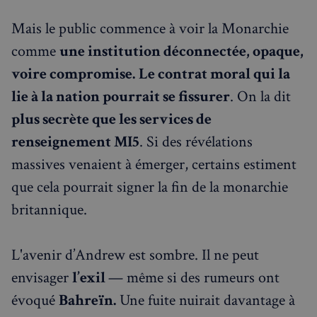
Mais le public commence à voir la Monarchie
Nom
Fournisseur
/
Domaine
Expira
comme
une institution déconnectée, opaque,
Fournisseur
/
Nom
Expiration
Descript
bokunSessionId_e31aadc8-
francaisalondres.com
19
Domaine
voire compromise.
Le contrat moral qui la
3401-4174-94a9-
minu
Fournisseur
/
Nom
Expiration
Descr
7d86413a71e5
59
OAID
1 an
Associé à
OpenX Technologies
Domaine
secon
lie à la nation pourrait se fissurer
. On la dit
platefor
Inc.
publicita
servedby.revive-
VISITOR_INFO1_LIVE
5 mois 4
Ce co
Google LLC
destination_url
forum.francaisalondres.com
Sessi
bannière
plus secrète que les services de
adserver.net
semaines
est dé
.youtube.com
OpenX p
par Y
__stripe_mid
1 a
Stripe Inc.
les édite
pour 
renseignement MI5
. Si des révélations
.francaisalondres.com
Enregistr
une t
des publi
des
massives venaient à émerger, certains estiment
spécifiqu
préfé
ont été
de
que cela pourrait signer la fin de la monarchie
affichées
l'utili
Serait uti
pour l
uniquem
britannique.
vidéo
pour les
Youtu
performa
intégr
plutôt q
dans l
pour le c
sites; 
L'avenir d’Andrew est sombre. Il ne peut
des
égale
utilisateu
déter
mid
1 an
Meta Platform Inc.
tant que
envisager
l’exil
— même si des rumeurs ont
si le v
moi
.instagram.com
cookie d
du sit
première
utilise
évoqué
Bahreïn.
Une fuite nuirait davantage à
partie, il
nouve
peut pas 
l'anci