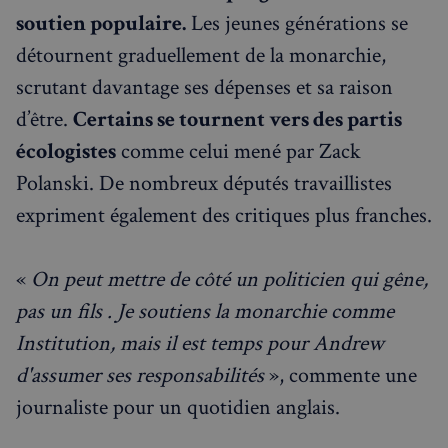
2 jours
soutien populaire.
Les jeunes générations se
détournent graduellement de la monarchie,
scrutant davantage ses dépenses et sa raison
d’être.
Certains se tournent vers des partis
écologistes
comme celui mené par Zack
Polanski. De nombreux députés travaillistes
expriment également des critiques plus franches.
sp_t
1 an
Spotify Inc.
.spotify.com
«
On peut mettre de côté un politicien qui gêne,
pas un fils . Je soutiens la monarchie comme
Institution, mais il est temps pour Andrew
VISITOR_PRIVACY_METADATA
5 mois 4
YouTube
semaines
d'assumer ses responsabilités
», commente une
.youtube.com
journaliste pour un quotidien anglais.