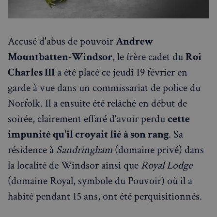
Accusé d'abus de pouvoir
Andrew
Mountbatten-Windsor
, le frère cadet du
Roi
Charles III
a été placé ce jeudi 19 février en
garde à vue dans un commissariat de police du
Norfolk. Il a ensuite été relâché en début de
soirée, clairement effaré d'avoir perdu
cette
impunité qu'il croyait lié à son rang
. Sa
résidence à
Sandringham
(domaine privé) dans
la localité de Windsor ainsi que
Royal Lodge
Rechercher dans Français à Londres - Magazine
(domaine Royal, symbole du Pouvoir) où il a
✨
Recherche
Chatbot IA
habité pendant 15 ans, ont été perquisitionnés.
RECHERCHES POPULAIRES