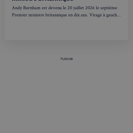
Andy Burnham est devenu le 20 juillet 2026 le septième
Premier ministre britannique en dix ans. Virage à gauche,
renationalisation et contacts avec Trump : ce que ça
change pour les Français au UK.
Politique de confidentialité de
Google
CookieScriptConsent
4
CookieScript
semaines
francaisalondres.com
2 jours
Publicité
sp_t
1 an
Spotify Inc.
.spotify.com