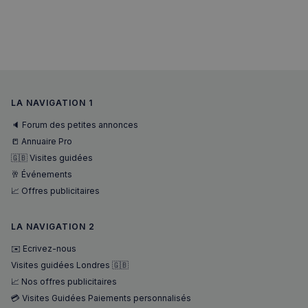
VISITOR_PRIVACY_METADATA
5 mois 4
YouTube
semaines
.youtube.com
LA NAVIGATION 1
🔈 Forum des petites annonces
📒 Annuaire Pro
🇬🇧 Visites guidées
🥂 Événements
📈 Offres publicitaires
LA NAVIGATION 2
✉️ Ecrivez-nous
Visites guidées Londres 🇬🇧
📈 Nos offres publicitaires
💳 Visites Guidées Paiements personnalisés