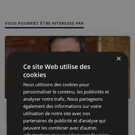
VOUS POURRIEZ ÊTRE INTÉRESSÉ PAR
×
Ce site Web utilise des
cookies
Nous utilisons des cookies pour
personnaliser le contenu, les publicités et
analyser notre trafic. Nous partageons
également des informations sur votre
Jérémie Raude-Leroy
05 août 2026
Premium
utilisation de notre site avec nos
Burnham veut une constitution
partenaires de publicité et d'analyse qui
écrite pour le Royaume-Uni
peuvent les combiner avec d'autres
Andy Burnham, Premier ministre britannique depuis le