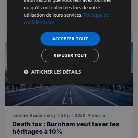
informations que vous leur avez fournies
20 juillet 2026, plaide pour une constitution écrite au
ou qu'ils ont collectées lors de votre
Royaume-Uni. Une révolution pour des siècles de
utilisation de leurs services.
Politique de
tradition.
confidentialité
ACCEPTER TOUT
REFUSER TOUT
AFFICHER LES DÉTAILS
Strictement
Performance
Ciblage
nécessaires
Fonctionnalité
Jérémie Raude-Leroy
28 juil. 2026
Premium
Death tax : Burnham veut taxer les
héritages à 10%