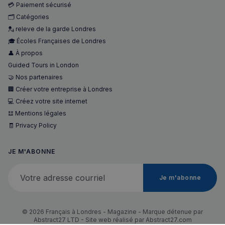
💳 Paiement sécurisé
sp_landing
1 jour
🗂️ Catégories
Spotify Inc.
.spotify.com
💂 releve de la garde Londres
🎓 Écoles Françaises de Londres
👤 À propos
Guided Tours in London
🤝 Nos partenaires
🏢 Créer votre entreprise à Londres
💻 Créez votre site internet
𝌭 Mentions légales
🧾 Privacy Policy
Nom
Fournisseur
/
Domaine
Expira
Fournisseur
/
Nom
Expiration
Descript
bokunSessionId_e31aadc8-
francaisalondres.com
19
Domaine
3401-4174-94a9-
minu
Fournisseur
/
JE M'ABONNE
Nom
Expiration
Descr
7d86413a71e5
59
OAID
1 an
Associé à
OpenX Technologies
Domaine
secon
platefor
Inc.
Votre adresse courriel
publicita
servedby.revive-
VISITOR_INFO1_LIVE
5 mois 4
Ce co
Google LLC
destination_url
forum.francaisalondres.com
Sessi
Je m'abonne
bannière
adserver.net
semaines
est dé
.youtube.com
OpenX p
par Y
__stripe_mid
1 a
Stripe Inc.
les édite
pour 
.francaisalondres.com
Enregistr
une t
des publi
des
© 2026 Français à Londres - Magazine - Marque détenue par
spécifiqu
préfé
Abstract27 LTD - Site web réalisé par
Abstract27.com
ont été
de