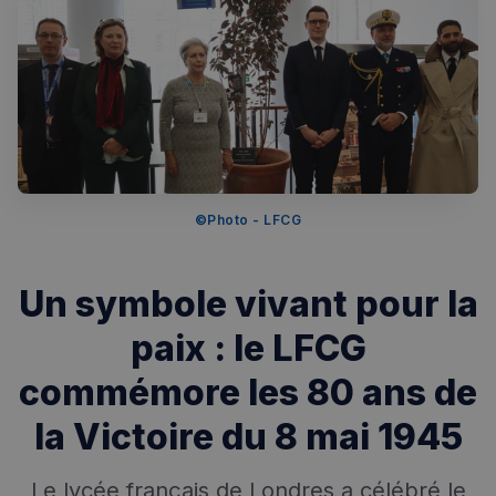
Rechercher dans Français à Londres - Magazine
✨
Recherche
Chatbot IA
©️Photo - LFCG
RECHERCHES POPULAIRES
Annuaire des professionnels
Un symbole vivant pour la
Visites guidées
paix : le LFCG
Événements à venir
commémore les 80 ans de
la Victoire du 8 mai 1945
Le lycée français de Londres a célébré le