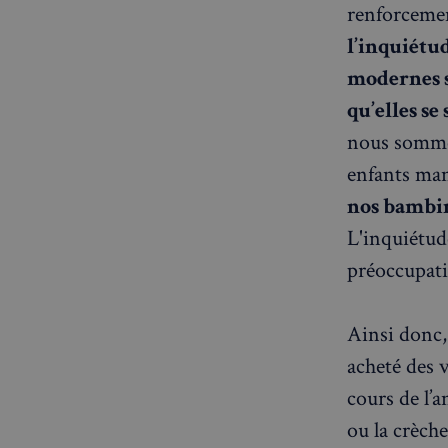
OAID
renforceme
7d86413a71e5
VISITOR_INFO1_LIV
l’inquiétu
destination_url
modernes se
__stripe_mid
_ga
YSC
qu’elles s
__Secure-YNID
nous sommes
mid
enfants man
_gcl_au
__stripe_sid
nos bambins
pxcts
L'inquiétud
test_cookie
préoccupati
m
OAGEO
Ainsi donc,
_ga_94D1NH5B76
acheté des 
_pxde
IDE
cours de l’a
ou la crèch
_pxvid