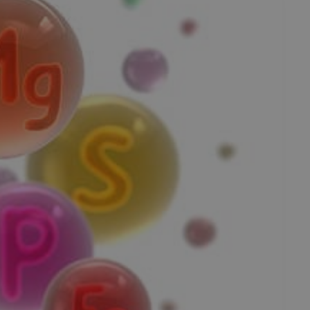
fermer
esc
es - Magazine