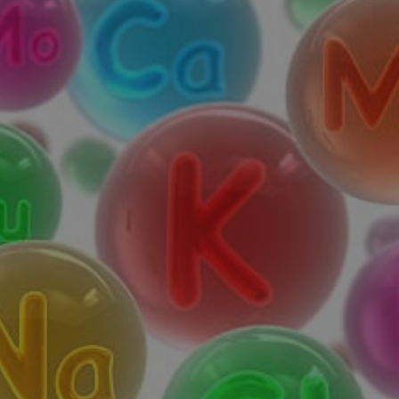
✨
erche
Chatbot IA
Rechercher dans Français à Londr
ES POPULAIRES
des professionnels
uidées
ts à venir