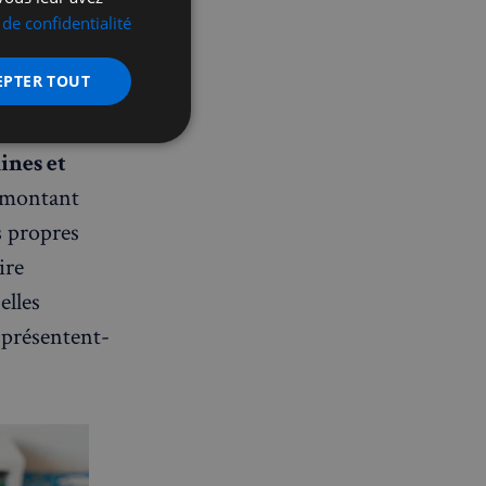
 de confidentialité
EPTER TOUT
rme
nctionnalité
ines et
 montant
s propres
ire
elles
, présentent-
 des utilisateurs et
aires.
écurité, pour détecter
et minimiser le
 peut collecter des