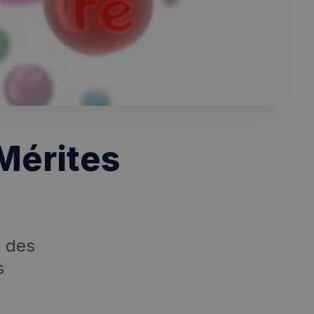
Mérites
é des
s