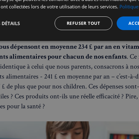
ur popularité croissante se cachent de nombreuses
 ont collectées lors de votre utilisation de leurs services.
Politique
ns, tant sur leur utilité réelle que sur leur sécurité.
 DÉTAILS
REFUSER TOUT
ACC
, selon l’étude menée au Royaume Uni par la platefo
t
Performance
Ciblage
Fo
ous dépensont en moyenne 234 £ par an en vitam
s
s alimentaires pour chacun de nos enfants
. Ce
 identique à celui que nous parents, consacrons à no
 alimentaires - 241 £ en moyenne par an – c’est-à-d
 £ de plus que pour nos children. Ces dépenses sont-
Strictement nécessaires
Performance
Ciblage
Fonctionnalité
les ? Ces produits ont-ils une réelle efficacité ? Pire
nt nécessaires habilitent des fonctionnalités de base du site Web telles que la connexion
ues pour la santé ?
s. Le site Web ne peut pas être utilisé correctement sans les cookies strictement nécess
Fournisseur
/
Expiration
Description
Domaine
5 minutes
Ce cookie est utilisé à des fins de s
Wix.com, Inc.
27
les visiteurs malveillants sur le site 
.stripecdn.com
secondes
blocage des utilisateurs légitimes. Il