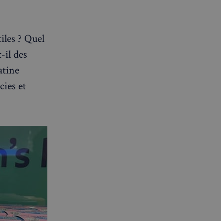
iles ? Quel
-il des
atine
cies et