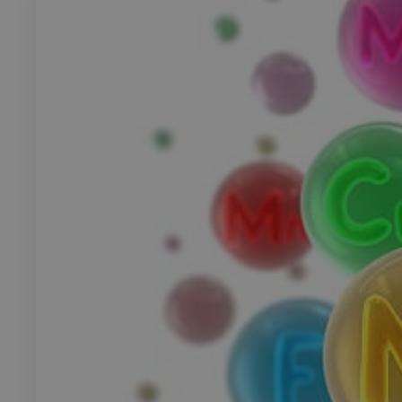
Rech
RECHERCH
Annuaire 
Visites g
Événemen