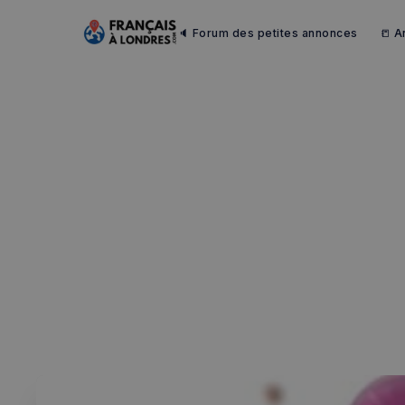
🔈 Forum des petites annonces
📒 A