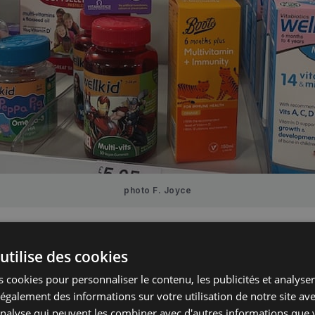
photo F. Joyce
re, comme dans toute l’Europe, la consommation de
utilise des cookies
 vitaminiques et alimentaires pour enfants connaî
 cookies pour personnaliser le contenu, les publicités et analyser 
pectaculaire. Ils sont des
sources concentrées de 
galement des informations sur votre utilisation de notre site av
 progressivement imposées dans le quotidien des fami
'analyse qui peuvent les combiner avec d'autres informations que 