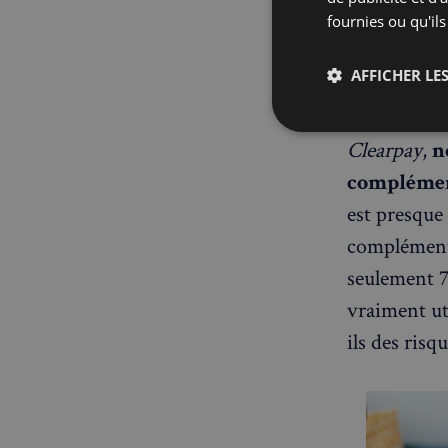
derrière le
fournies ou qu'ils
interrogatio
AFFICHER LES
Aujourd’hui
Strictemen
Clearpay
,
n
nécessaire
complément
est presque
compléments
seulement 7
vraiment uti
Les cookies stricteme
ils des risq
la gestion des compte
Nom
_px3