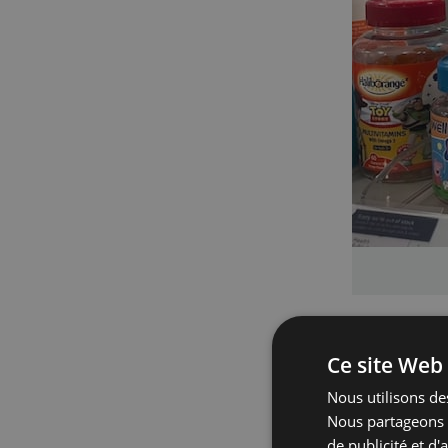
En Angleter
Ce site Web 
compléments
Nous utilisons des
croissance s
Nous partageons é
qui se sont
de publicité et d