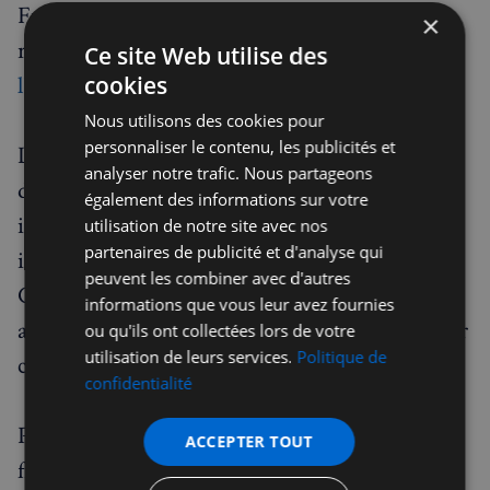
France, l'accès aux médicaments anti-obésité
×
reste limité et leur
remboursement par
Ce site Web utilise des
l'Assurance Maladie
est restreint.
cookies
Nous utilisons des cookies pour
personnaliser le contenu, les publicités et
Les expatriés français éligibles au NHS peuvent
analyser notre trafic. Nous partageons
désormais bénéficier de ces traitements
également des informations sur votre
innovants sans les contraintes financières
utilisation de notre site avec nos
partenaires de publicité et d'analyse qui
importantes qu'ils rencontreraient en France.
peuvent les combiner avec d'autres
Cette situation illustre parfaitement les
informations que vous leur avez fournies
avantages du système de santé britannique pour
ou qu'ils ont collectées lors de votre
utilisation de leurs services.
Politique de
certaines pathologies spécifiques.
confidentialité
Pour entamer une démarche, les résidents
ACCEPTER TOUT
français doivent d'abord consulter leur
GP