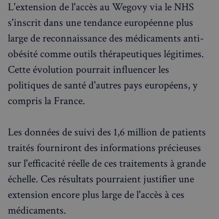
Le site Web ne peut pas être utilisé correctement
L'extension de l'accès au Wegovy via le NHS
sans les cookies strictement nécessaires.
s'inscrit dans une tendance européenne plus
Fournisseur
/
Nom
Expiration
Domaine
large de reconnaissance des médicaments anti-
_px3
5 minutes
Wix.com, Inc.
obésité comme outils thérapeutiques légitimes.
27
.stripecdn.com
secondes
Cette évolution pourrait influencer les
politiques de santé d'autres pays européens, y
compris la France.
Les données de suivi des 1,6 million de patients
traités fourniront des informations précieuses
sur l'efficacité réelle de ces traitements à grande
échelle. Ces résultats pourraient justifier une
Politique de confidentialité de
extension encore plus large de l'accès à ces
Google
médicaments.
CookieScriptConsent
4