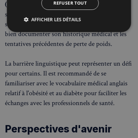
(médecin généraliste)
qui évaluera leur
REFUSER TOUT
situation et, le cas échéant, les orientera vers les
AFFICHER LES DÉTAILS
services spécialisés du NHS. Il est essentiel de
bien documenter son historique médical et les
Strictement
Performance
Ciblage
nécessaires
tentatives précédentes de perte de poids.
Fonctionnalité
La barrière linguistique peut représenter un défi
pour certains. Il est recommandé de se
familiariser avec le vocabulaire médical anglais
relatif à l'obésité et au diabète pour faciliter les
échanges avec les professionnels de santé.
Strictement nécessaires
Performance
Ciblage
Fonctionnalité
Les cookies strictement nécessaires habilitent des
Perspectives d'avenir
fonctionnalités de base du site Web telles que la
connexion des utilisateurs et la gestion des comptes.