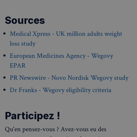
CookieScript
semaines
francaisalondres.com
2 jours
Sources
Medical Xpress - UK million adults weight
loss study
European Medicines Agency - Wegovy
EPAR
sp_t
1 an
Spotify Inc.
PR Newswire - Novo Nordisk Wegovy study
.spotify.com
Dr Franks - Wegovy eligibility criteria
Participez !
VISITOR_PRIVACY_METADATA
5 mois 4
YouTube
semaines
.youtube.com
Qu'en pensez-vous ? Avez-vous eu des