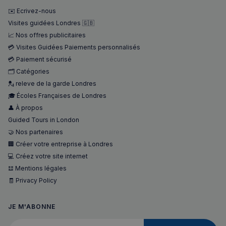
✉️ Ecrivez-nous
Visites guidées Londres 🇬🇧
📈 Nos offres publicitaires
💳 Visites Guidées Paiements personnalisés
💳 Paiement sécurisé
🗂️ Catégories
💂 releve de la garde Londres
🎓 Écoles Françaises de Londres
👤 À propos
Guided Tours in London
🤝 Nos partenaires
🏢 Créer votre entreprise à Londres
💻 Créez votre site internet
𝌭 Mentions légales
🧾 Privacy Policy
JE M'ABONNE
Votre adresse courriel