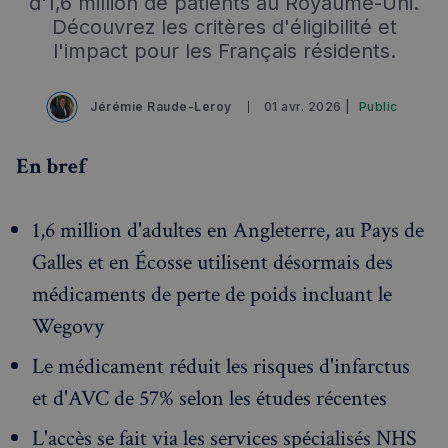
d'1,6 million de patients au Royaume-Uni.
Découvrez les critères d'éligibilité et
l'impact pour les Français résidents.
Jérémie Raude-Leroy
01 avr. 2026 |
Public
En bref
1,6 million d'adultes en Angleterre, au Pays de
Galles et en Écosse utilisent désormais des
médicaments de perte de poids incluant le
Wegovy
Le médicament réduit les risques d'infarctus
Rechercher dans Français à Londres - Magazine
et d'AVC de 57% selon les études récentes
✨
Recherche
Chatbot IA
L'accès se fait via les services spécialisés NHS