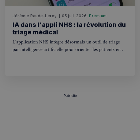
secondes
collecter
données
toute séc
Jérémie Raude-Leroy
05 juil. 2026
Premium
par un pi
souvent u
IA dans l'appli NHS : la révolution du
pour un 
analytiq
triage médical
anonyme
une
L'application NHS intègre désormais un outil de triage
optimisa
des
par intelligence artificielle pour orienter les patients en
performa
Angleterre. Ce que ça change pour les Français au
_pxvid
1 an
Ce cookie
Wix.com Inc.
Royaume-Uni.
utilisé p
.stripecdn.com
suivre le
comport
et les
interacti
des
utilisateu
pour amé
Publicité
l'expérie
utilisateu
le site.