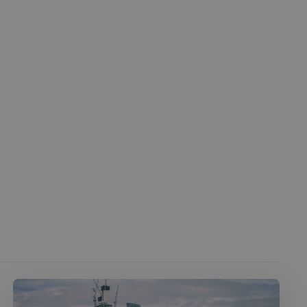
 des utilisateurs et
aires.
écurité, pour détecter
et minimiser le
 peut collecter des
 l'ID du périphérique
erminer un
f.
Cookie-Script.com
 consentement des
st nécessaire que la
com fonctionne
té du plugin Spotify