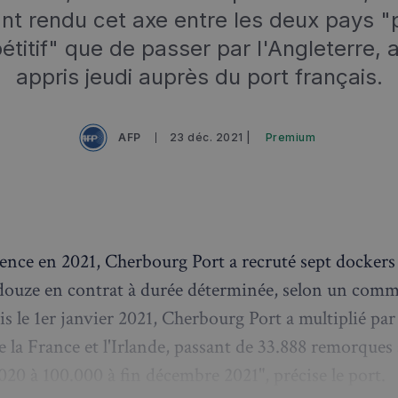
nt rendu cet axe entre les deux pays "
titif" que de passer par l'Angleterre, 
appris jeudi auprès du port français.
AFP
23 déc. 2021 |
Premium
nce en 2021, Cherbourg Port a recruté sept dockers
t douze en contrat à durée déterminée, selon un com
s le 1er janvier 2021, Cherbourg Port a multiplié par 
e la France et l'Irlande, passant de 33.888 remorques 
20 à 100.000 à fin décembre 2021", précise le port.