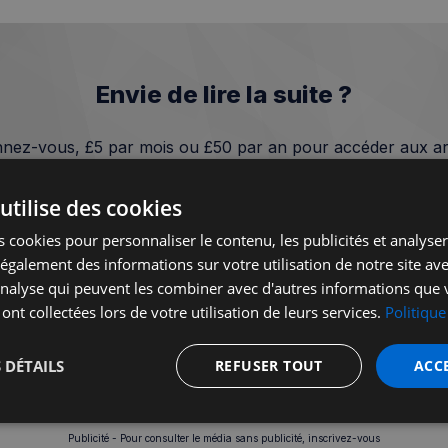
Envie de lire la suite ?
nez-vous, £5 par mois ou £50 par an pour accéder aux art
Prémium et bénéficier d'avantages exclusif !
utilise des cookies
Je m'abonne
 cookies pour personnaliser le contenu, les publicités et analyser 
galement des informations sur votre utilisation de notre site av
'analyse qui peuvent les combiner avec d'autres informations que 
Vous avez déjà un compte?
Se connecter
 ont collectées lors de votre utilisation de leurs services.
Politique
 DÉTAILS
REFUSER TOUT
ACC
t
Performance
Ciblage
Fo
Publicité - Pour consulter le média sans publicité, inscrivez-vous
s