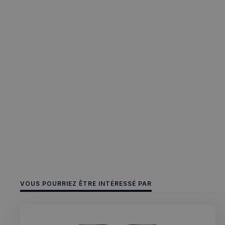
Les cookies stricteme
la gestion des compte
Nom
_px3
CookieScriptConse
VOUS POURRIEZ ÊTRE INTÉRESSÉ PAR
sp_t