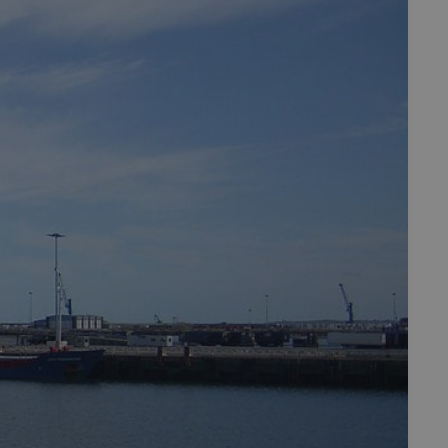
fermer
esc
es - Magazine