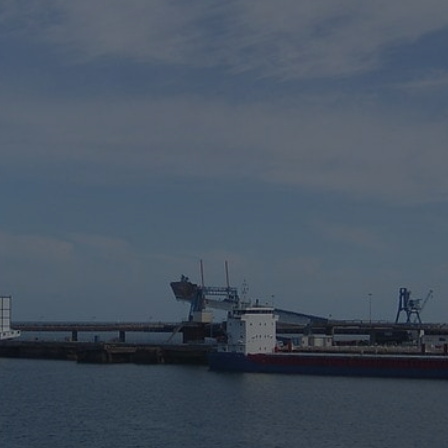
✨
erche
Chatbot IA
Rechercher dans Français à Londr
ES POPULAIRES
des professionnels
uidées
ts à venir