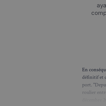
aya
compé
En conséque
définitif e
port. "Depui
roulier entr
décembre 20