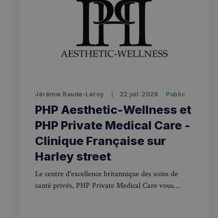
VISITOR_PRIVACY_
sp_landing
Jérémie Raude-Leroy
22 juil. 2026
Public
PHP Aesthetic-Wellness et
Nom
PHP Private Medical Care -
Nom
Nom
bokunSessionId_e3
Clinique Française sur
3401-4174-94a9-
OAID
7d86413a71e5
VISITOR_INFO1_LIV
Harley street
destination_url
Le centre d'excellence britannique des soins de
__stripe_mid
_ga
YSC
santé privés, PHP Private Medical Care vous
garantit les meilleurs traitements médicaux privés.
__Secure-YNID
Avec des consultations médicales disponibles le
mid