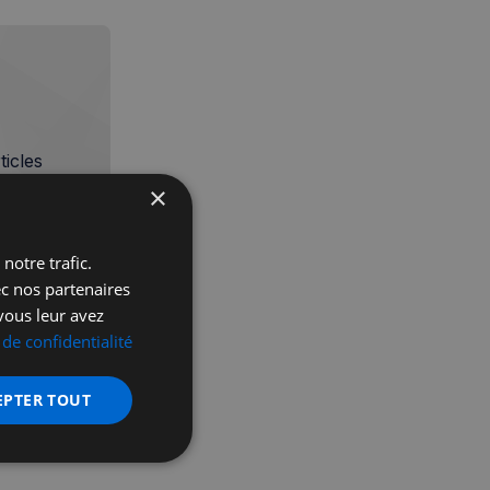
icles
×
notre trafic.
ec nos partenaires
vous leur avez
 de confidentialité
EPTER TOUT
nctionnalité