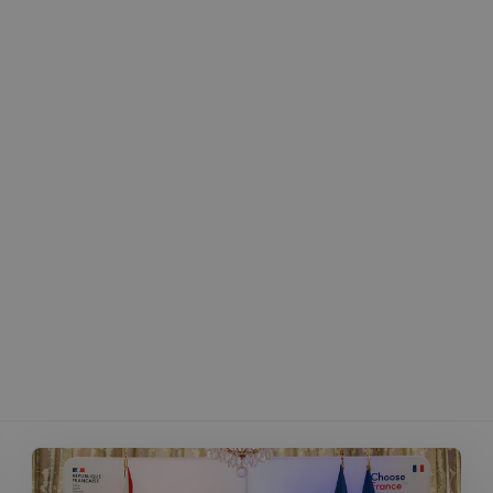
Strictement nécessaires
Performance
Ciblage
Fonctionnalité
nt nécessaires habilitent des fonctionnalités de base du site Web telles que la connexion
s. Le site Web ne peut pas être utilisé correctement sans les cookies strictement nécess
Fournisseur
/
Expiration
Description
Domaine
5 minutes
Ce cookie est utilisé à des fins de s
Wix.com, Inc.
27
les visiteurs malveillants sur le site 
.stripecdn.com
secondes
blocage des utilisateurs légitimes. Il
informations telles que l'adresse IP,
et l'activité de navigation pour dét
comportement potentiellement noci
nt
4
Ce cookie est utilisé par le service 
CookieScript
semaines
pour mémoriser les préférences de
francaisalondres.com
2 jours
visiteurs en matière de cookies. Il e
bannière de cookies Cookie-Script.
correctement.
Politique de confidentialité de Google
1 an
Requis pour garantir la fonctionnali
Spotify Inc.