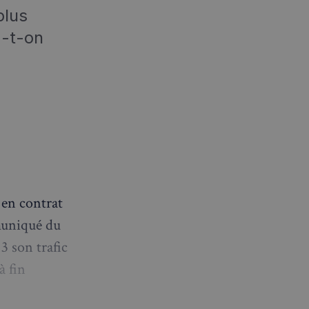
plus
a-t-on
 en contrat
muniqué du
3 son trafic
à fin