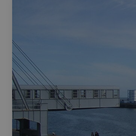
Rech
RECHERCH
Annuaire 
Visites g
Événemen