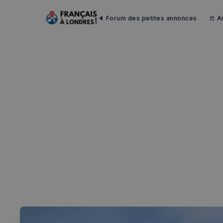
🔈 Forum des petites annonces
📒 A