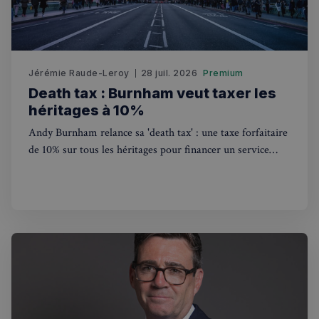
fonctionnalités de base du site Web telles que la
connexion des utilisateurs et la gestion des comptes.
Le site Web ne peut pas être utilisé correctement
sans les cookies strictement nécessaires.
Fournisseur
/
Nom
Expiration
Domaine
Jérémie Raude-Leroy
28 juil. 2026
Premium
Death tax : Burnham veut taxer les
_px3
5 minutes
Wix.com, Inc.
27
.stripecdn.com
héritages à 10%
secondes
Andy Burnham relance sa 'death tax' : une taxe forfaitaire
de 10% sur tous les héritages pour financer un service
national de soins gratuit. Ce que ça change pour les
Français au Royaume-Uni.
Politique de confidentialité de
Google