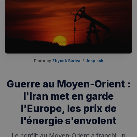
Rechercher dans Français à Londres - Magazine
Photo by 
Zbynek Burival
 / 
Unsplash
✨
Recherche
Chatbot IA
Guerre au Moyen-Orient :
RECHERCHES POPULAIRES
l'Iran met en garde
Annuaire des professionnels
l'Europe, les prix de
Visites guidées
l'énergie s'envolent
Événements à venir
Le conflit au Moyen-Orient a franchi un