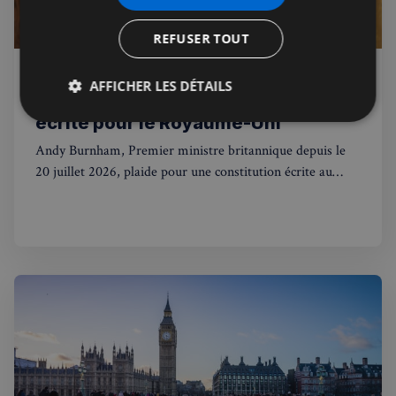
REFUSER TOUT
Jérémie Raude-Leroy
05 août 2026
Premium
AFFICHER LES DÉTAILS
Burnham veut une constitution
écrite pour le Royaume-Uni
Strictement
Performance
Ciblage
nécessaires
Andy Burnham, Premier ministre britannique depuis le
20 juillet 2026, plaide pour une constitution écrite au
Royaume-Uni. Une révolution pour des siècles de
Fonctionnalité
tradition.
Strictement nécessaires
Performance
Ciblage
Fonctionnalité
Les cookies strictement nécessaires habilitent des