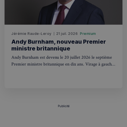
CookieScriptConsent
4
CookieScript
semaines
francaisalondres.com
2 jours
Jérémie Raude-Leroy
21 juil. 2026
Premium
Andy Burnham, nouveau Premier
ministre britannique
Andy Burnham est devenu le 20 juillet 2026 le septième
Premier ministre britannique en dix ans. Virage à gauche,
renationalisation et contacts avec Trump : ce que ça
change pour les Français au UK.
sp_t
1 an
Spotify Inc.
.spotify.com
Publicité
VISITOR_PRIVACY_METADATA
5 mois 4
YouTube
semaines
.youtube.com