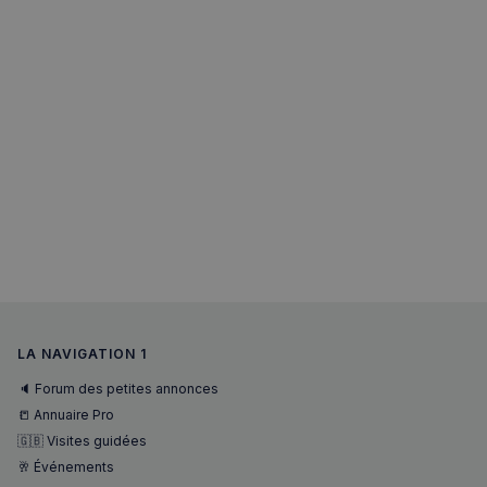
LA NAVIGATION 1
sp_landing
1 jour
Spotify Inc.
🔈 Forum des petites annonces
.spotify.com
📒 Annuaire Pro
🇬🇧 Visites guidées
🥂 Événements