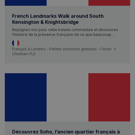
French Landmarks Walk around South
Kensington & Knightsbridge
Rejoignez moi pour cette balade commentée et découvrez
l’histoire de la présence française de ce que beaucoup
appellent aujourd’hui le « quartier français ». Nous
découvrirons ensemble un certain nombre de lieux attachés à
la France ! Plus de détails et réservez votre billet ici
Français à Londres - Petites annonces gratuites - Forum
Christian-FLE
Découvrez Soho, l’ancien quartier français à