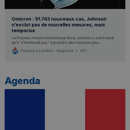
Omicron : 91.743 nouveaux cas, Johnson
n’exclut pas de nouvelles mesures, mais
temporise
Le Premier ministre britannique Boris Johnson a averti lundi
qu’il “n’hésiterait pas” à prendre des mesures plus
restrictives pour endiguer la propagation du variant Omicron,
Français à Londres - Magazine
AFP
sans pour autant procéder au tour de vis réclamé par
certains.
Agenda