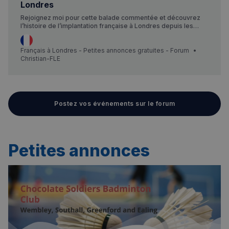
Londres
Rejoignez moi pour cette balade commentée et découvrez
l’histoire de l’implantation française à Londres depuis les
Huguenots jusqu’à aujourd’hui en passant par la Révolution, la
Commune de Paris ou la Deuxième Guerre Mondiale… Au gré
de notre marche, nous découvrirons les traces de ces
Français à Londres - Petites annonces gratuites - Forum
Français qui…
Christian-FLE
Postez vos événements sur le forum
Petites annonces