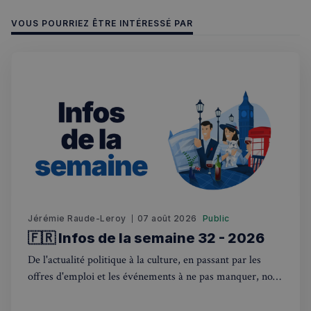
une
optimisa
VOUS POURRIEZ ÊTRE INTÉRESSÉ PAR
des
performa
_pxvid
1 an
Ce cookie
Wix.com Inc.
utilisé p
.stripecdn.com
suivre le
comport
et les
interacti
des
utilisateu
pour amé
l'expérie
utilisateu
le site.
Jérémie Raude-Leroy
07 août 2026
Public
🇫🇷 Infos de la semaine 32 - 2026
De l'actualité politique à la culture, en passant par les
offres d'emploi et les événements à ne pas manquer, nous
sommes là pour vous tenir au courant de tout ce qui se
passe outre-Manche. Rejoignez-nous dans ce voyage