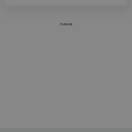
hebdomadaire. Bonne lecture! 🇫🇷🇬🇧
Publicité