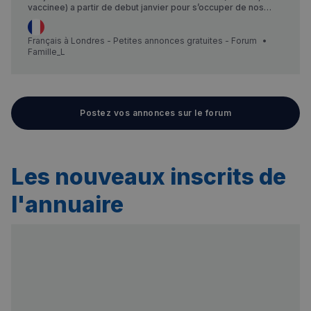
vaccinee) a partir de debut janvier pour s’occuper de nos
deux garcons (7 et 11 ans). Lundi a Vendredi, 15 a 20 heures
par semaine de base. Les apres midi: 15.15 - 18.30 et 13.15 -
18.30 le Mercredi. Pour ramener le plus jeune de Fulham a
Français à Londres - Petites annonces gratuites - Forum
Sou…
Famille_L
Postez vos annonces sur le forum
sp_landing
1 jour
Spotify Inc.
.spotify.com
Les nouveaux inscrits de
l'annuaire
Nom
Fournisseur
/
Domaine
Expira
Fournisseur
/
Nom
Expiration
Descript
bokunSessionId_e31aadc8-
francaisalondres.com
19