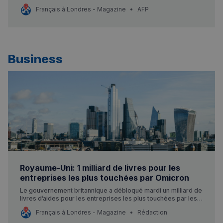
britannique pour le Nouvel An, face à l’augmentation
Français à Londres - Magazine
AFP
drastique des cas du très contagieux variant Omicron.
Business
Royaume-Uni: 1 milliard de livres pour les
entreprises les plus touchées par Omicron
Le gouvernement britannique a débloqué mardi un milliard de
livres d’aides pour les entreprises les plus touchées par les
conséquences du variant Omicron, après des semaines de
Français à Londres - Magazine
Rédaction
pressions des représentants sectoriels.