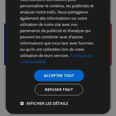
succès; celui des collaborateurs d’une société qui ont su
Français à Londres - Petites annonces gratuites - Forum
personnaliser le contenu, les publicités et
bâtir, en 10 ans,…
Rationalfx
analyser notre trafic. Nous partageons
également des informations sur votre
utilisation de notre site avec nos
partenaires de publicité et d'analyse qui
peuvent les combiner avec d'autres
informations que vous leur avez fournies
ou qu'ils ont collectées lors de votre
utilisation de leurs services.
Politique de
confidentialité
3 billets de théâtre à vendre
ACCEPTER TOUT
3 places adultes pour le spectacle du roi lion au lyceum
theatre de londres mardi 28 décembre à 19h30 Place grand
circle G43, G44 et G45 59.50£ chacune Cédée à 35 chacune
REFUSER TOUT
Français à Londres - Petites annonces gratuites - Forum
Cathy_Perissutti
AFFICHER LES DÉTAILS
Strictement
Performance
Ciblage