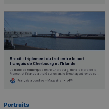
Brexit : triplement du fret entre le port
français de Cherbourg et l’Irlande
Le trafic de remorques entre Cherbourg, dans le Nord de la
France, et l’Irlande a triplé sur un an, le Brexit ayant rendu cet
axe entre les deux pays “plus compétitif” que de passer par
Français à Londres - Magazine
AFP
l’Angleterre, a-t-on appris jeudi auprès du port français.
Portraits