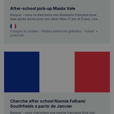
After-school pick-up Maida Vale
Bonjour - nous recherchons une étudiante française pour
aide après école pour nos deux filles (7 ans et 5 ans). Les
récupérer à l’Ecole Bilingue (Little Venice), les accompagner
aux activités extra-scolaires principalement dans le quartier
Maida Vale et support pour devoirs. Horaires approx 4pm-
Français à Londres - Petites annonces gratuites - Forum
sp_t
1 an
Spotify Inc.
6pm,…
LudoCarr
.spotify.com
VISITOR_PRIVACY_METADATA
5 mois 4
YouTube
semaines
.youtube.com
Cherche after school Nannie Fulham/
Southfields a partir de Janvier
Bonjour - nous cherchons une nannie francaise (live-out,