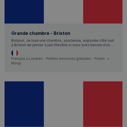
secondes
Grande chambre - Brixton
Bonjour, Je loue une chambre, spacieuse, exposée côté sud
à Brixton de janvier à juin (flexible si vous avez besoin d’un
« short term ») dans un appartement « 2 bedrooms ».
L’appartement possède des rangements dans le hall, une
cuisine dans laquelle on peut manger, un balcon et un salon
Français à Londres - Petites annonces gratuites - Forum
pour une su…
Morgi
Politique de confidentialité de
Google
CookieScriptConsent
4
CookieScript
semaines
francaisalondres.com
2 jours