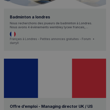
Badminton a londres
Nous recherchons des joueurs de badminton à Londres.
Nous avons 4 évènements wembley lycee francais,
Greenford et Isleworth Nous aimons jouer au badminton et
nous en sommes passionnés. Le West London Badminton
Club, connu sous le nom de Chocolate Soldiers, a été fondé
Français à Londres - Petites annonces gratuites - Forum
en 2019 juste avant la pand…
darryll
Offre d’emploi - Managing director UK / US