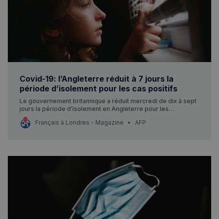
Covid-19: l’Angleterre réduit à 7 jours la
période d’isolement pour les cas positifs
Le gouvernement britannique a réduit mercredi de dix à sept
jours la période d’isolement en Angleterre pour les
personnes vaccinées ayant contracté le coronavirus, en
Français à Londres - Magazine
AFP
pleine flambée des cas d’Omicron et à deux jours du réveillon
de Noël.