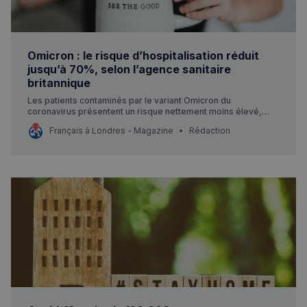
Omicron : le risque d’hospitalisation réduit
jusqu’à 70%, selon l’agence sanitaire
britannique
Les patients contaminés par le variant Omicron du
coronavirus présentent un risque nettement moins élevé,
jusqu’à 70%, d’être hospitalisés par rapport au variant Delta,
Français à Londres - Magazine
Rédaction
selon une analyse de l’agence de sécurité sanitaire
britannique parue jeudi.
Rechercher dans Français à Londres - Magazine
✨
Recherche
Chatbot IA
RECHERCHES POPULAIRES
Annuaire des professionnels
Visites guidées
Événements à venir