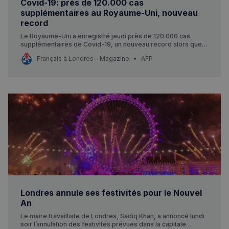
Covid-19: près de 120.000 cas
supplémentaires au Royaume-Uni, nouveau
record
Le Royaume-Uni a enregistré jeudi près de 120.000 cas
supplémentaires de Covid-19, un nouveau record alors que la
flambée des contaminations due au variant Omicron entraîne
Français à Londres - Magazine
AFP
de nouvelles restrictions dans certaines régions.
Londres annule ses festivités pour le Nouvel
An
Le maire travailliste de Londres, Sadiq Khan, a annoncé lundi
soir l’annulation des festivités prévues dans la capitale