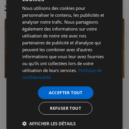
VOUS POURRIEZ ÊTRE INTÉRESSÉ PAR
Nous utilisons des cookies pour
personnaliser le contenu, les publicités et
analyser notre trafic. Nous partageons
également des informations sur votre
utilisation de notre site avec nos
partenaires de publicité et d'analyse qui
peuvent les combiner avec d'autres
informations que vous leur avez fournies
ou qu'ils ont collectées lors de votre
utilisation de leurs services.
Politique de
confidentialité
Jérémie Raude-Leroy
05 août 2026
Premium
ACCEPTER TOUT
Burnham veut une constitution
écrite pour le Royaume-Uni
REFUSER TOUT
Andy Burnham, Premier ministre britannique depuis le
20 juillet 2026, plaide pour une constitution écrite au
AFFICHER LES DÉTAILS
Royaume-Uni. Une révolution pour des siècles de