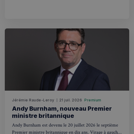
national de soins gratuit. Ce que ça change pour les
_px3
5 minutes
Wix.com, Inc.
Français au Royaume-Uni.
27
.stripecdn.com
secondes
Politique de confidentialité de
Google
Jérémie Raude-Leroy
21 juil. 2026
Premium
Andy Burnham, nouveau Premier
CookieScriptConsent
4
CookieScript
semaines
francaisalondres.com
ministre britannique
2 jours
Andy Burnham est devenu le 20 juillet 2026 le septième
Premier ministre britannique en dix ans. Virage à gauche,