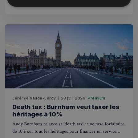
tradition.
Strictement
Performance
Ciblage
nécessaires
Fonctionnalité
Strictement nécessaires
Performance
Ciblage
Fonctionnalité
Jérémie Raude-Leroy
28 juil. 2026
Premium
Les cookies strictement nécessaires habilitent des
fonctionnalités de base du site Web telles que la
Death tax : Burnham veut taxer les
connexion des utilisateurs et la gestion des comptes.
héritages à 10%
Le site Web ne peut pas être utilisé correctement
sans les cookies strictement nécessaires.
Andy Burnham relance sa 'death tax' : une taxe forfaitaire
Fournisseur
/
de 10% sur tous les héritages pour financer un service
Nom
Expiration
Domaine