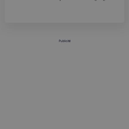
renationalisation et contacts avec Trump : ce que ça
change pour les Français au UK.
Publicité
sp_t
1 an
Spotify Inc.
.spotify.com
VISITOR_PRIVACY_METADATA
5 mois 4
YouTube
semaines
.youtube.com