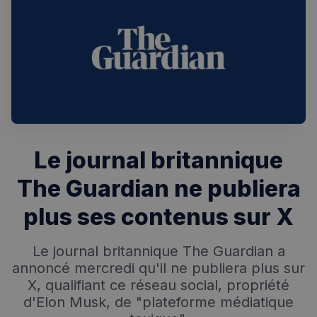
Rechercher dans Français à Londres - Magazine
✨
Recherche
Chatbot IA
Le journal britannique
RECHERCHES POPULAIRES
The Guardian ne publiera
Annuaire des professionnels
plus ses contenus sur X
Visites guidées
Le journal britannique The Guardian a
Événements à venir
annoncé mercredi qu'il ne publiera plus sur
X, qualifiant ce réseau social, propriété
d'Elon Musk, de "plateforme médiatique