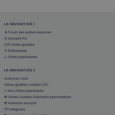
LA NAVIGATION 1
🔈 Forum des petites annonces
📒 Annuaire Pro
🇬🇧 Visites guidées
🥂 Événements
📈 Offres publicitaires
sp_landing
1 jour
Spotify Inc.
.spotify.com
LA NAVIGATION 2
✉️ Ecrivez-nous
Visites guidées Londres 🇬🇧
📈 Nos offres publicitaires
💳 Visites Guidées Paiements personnalisés
💳 Paiement sécurisé
🗂️ Catégories