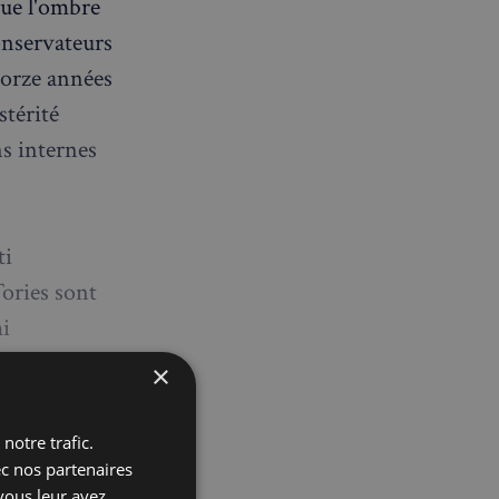
que l'ombre
conservateurs
torze années
stérité
ns internes
ti
Tories sont
mi
 à
×
mbres du
s prochaines
notre trafic.
ec nos partenaires
vous leur avez