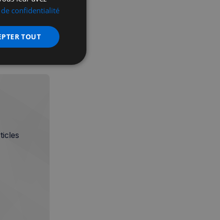
 de confidentialité
EPTER TOUT
nctionnalité
icles
 des utilisateurs et
aires.
écurité, pour détecter
et minimiser le
 peut collecter des