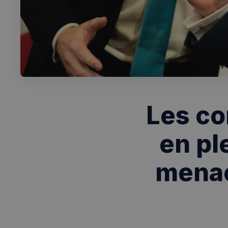
Les co
en pl
menac