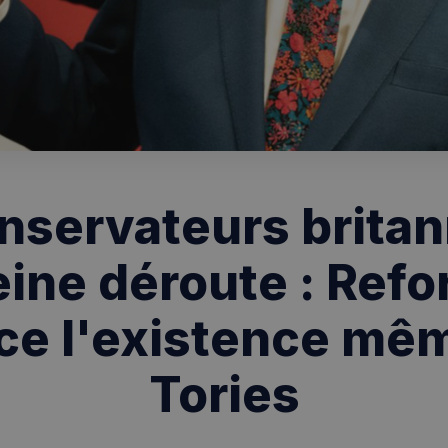
nservateurs brita
eine déroute : Ref
e l'existence mê
Tories