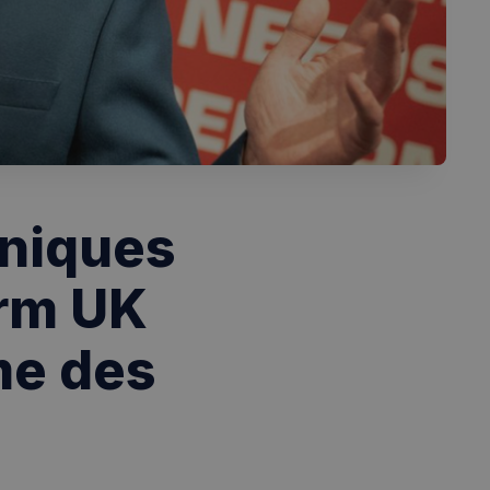
nniques
orm UK
me des