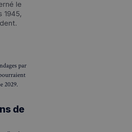
erné le
 1945,
édent.
ondages par
 pourraient
de 2029.
ons de