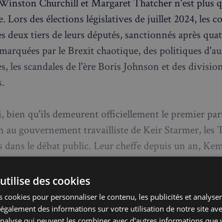
 Winston Churchill et Margaret Thatcher n'est plus 
 Lors des élections législatives de juillet 2024, les 
es deux tiers de leurs députés, sanctionnés après qua
marquées par le Brexit chaotique, des politiques d'au
, les scandales de l'ère Boris Johnson et des divisio
s.
, bien qu'ils demeurent officiellement le premier par
n au gouvernement travailliste de Keir Starmer, les 
s dans le débat public. Leur cheffe depuis un an, Ke
ui a succédé à Rishi Sunak en novembre 2024, peine
 Selon un récent sondage YouGov, la moitié des me
utilise des cookies
ent qu'elle ne devrait pas mener la campagne pour le
 cookies pour personnaliser le contenu, les publicités et analyser 
 prévues en 2029.
galement des informations sur votre utilisation de notre site av
'analyse qui peuvent les combiner avec d'autres informations que 