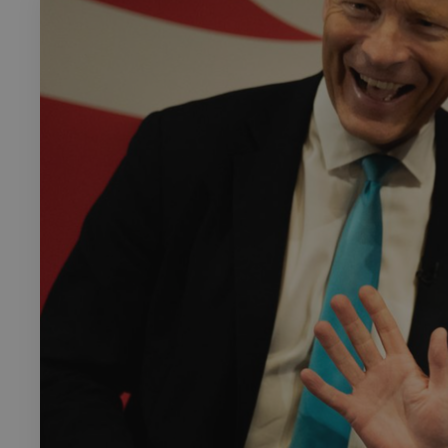
Rech
RECHERCH
Annuaire 
Visites g
Événemen