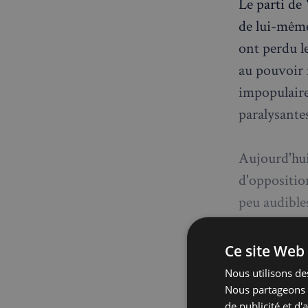
Le parti de
de lui-même.
ont perdu l
au pouvoir 
impopulaires
paralysante
Aujourd'hui
d'oppositio
peu audible
Badenoch, q
convaincre.
Ce site Web 
parti estim
Nous utilisons des
législatives
Nous partageons é
de publicité et d