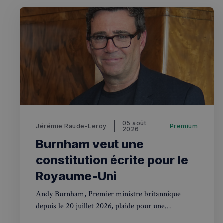
OAID
7d86413a71e5
VISITOR_INFO1_LIV
destination_url
__stripe_mid
_ga
YSC
__Secure-YNID
mid
_gcl_au
__stripe_sid
pxcts
test_cookie
05 août
Jérémie Raude-Leroy
Premium
2026
m
Burnham veut une
constitution écrite pour le
OAGEO
_ga_94D1NH5B76
Royaume-Uni
_pxde
Andy Burnham, Premier ministre britannique
IDE
depuis le 20 juillet 2026, plaide pour une
constitution écrite au Royaume-Uni. Une
_pxvid