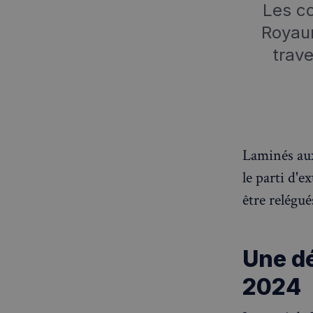
Les co
Royau
trave
Laminés aux
le parti d'
être relégu
Une dé
2024