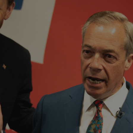
✨
erche
Chatbot IA
Rechercher dans Français à Londr
ES POPULAIRES
des professionnels
uidées
ts à venir