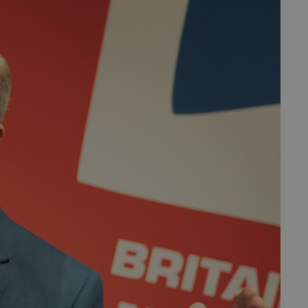
fermer
esc
es - Magazine