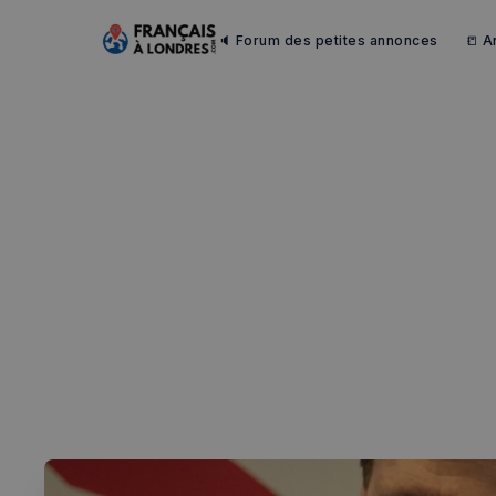
🔈 Forum des petites annonces
📒 A