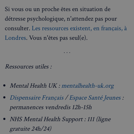
Si vous ou un proche êtes en situation de
détresse psychologique, n'attendez pas pour
consulter.
Les ressources existent, en français, à
Nom
Fournisseur
/
Domaine
Expira
Londres
. Vous n'êtes pas seul(e).
Fournisseur
/
Nom
Expiration
Descript
bokunSessionId_e31aadc8-
francaisalondres.com
19
Domaine
3401-4174-94a9-
minu
Fournisseur
/
Nom
Expiration
Descr
7d86413a71e5
59
OAID
1 an
Associé à
OpenX Technologies
Domaine
secon
platefor
Inc.
publicita
servedby.revive-
VISITOR_INFO1_LIVE
5 mois 4
Ce co
Google LLC
Ressources utiles :
destination_url
forum.francaisalondres.com
Sessi
bannière
adserver.net
semaines
est dé
.youtube.com
OpenX p
par Y
__stripe_mid
1 a
Stripe Inc.
les édite
pour 
.francaisalondres.com
Enregistr
une t
des publi
Mental Health UK :
mentalhealth-uk.org
des
spécifiqu
préfé
ont été
de
Dispensaire Français
/
Espace Santé Jeunes
:
affichées
l'utili
Serait uti
pour l
uniquem
permanences vendredis 12h-15h
vidéo
pour les
Youtu
performa
intégr
plutôt q
NHS Mental Health Support : 111 (ligne
dans l
pour le c
sites; 
des
égale
gratuite 24h/24)
utilisateu
déter
mid
1 an
Meta Platform Inc.
tant que