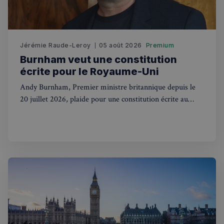
_pxde
.stripecdn.com
5 minutes
Ce cookie
27
utilisé p
secondes
collecter
données
toute séc
par un pi
Jérémie Raude-Leroy
05 août 2026
Premium
souvent u
Burnham veut une constitution
pour un 
analytiq
écrite pour le Royaume-Uni
anonyme
une
optimisa
Andy Burnham, Premier ministre britannique depuis le
des
20 juillet 2026, plaide pour une constitution écrite au
performa
Royaume-Uni. Une révolution pour des siècles de
_pxvid
1 an
Ce cookie
Wix.com Inc.
utilisé p
.stripecdn.com
tradition.
suivre le
comport
et les
interacti
des
utilisateu
pour amé
l'expérie
utilisateu
le site.