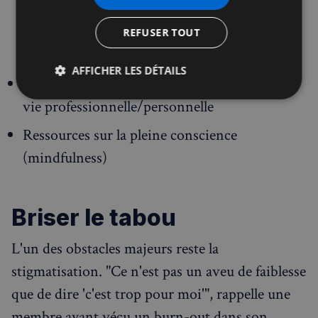
retrouvé dans tous les chapitres et a compris
le sens de la vie, le bonheur. Depuis ce livre,
REFUSER TOUT
j'ai un autre homme", témoigne une maman
AFFICHER LES DÉTAILS
Livres sur la gestion du stress et l'équilibre
Strictement
Performance
Ciblage
vie professionnelle/personnelle
nécessaires
Ressources sur la pleine conscience
(mindfulness)
Fonctionnalité
Briser le tabou
L'un des obstacles majeurs reste la
stigmatisation. "Ce n'est pas un aveu de faiblesse
Strictement nécessaires
Performance
Ciblage
Fonctionnalité
que de dire 'c'est trop pour moi'", rappelle une
membre ayant vécu un burn-out dans son
Les cookies strictement nécessaires habilitent des