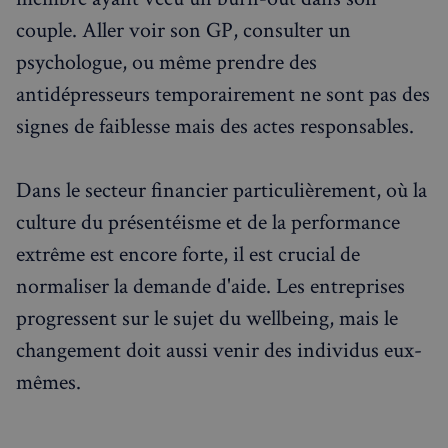
fonctionnalités de base du site Web telles que la
couple. Aller voir son GP, consulter un
connexion des utilisateurs et la gestion des comptes.
Le site Web ne peut pas être utilisé correctement
psychologue, ou même prendre des
sans les cookies strictement nécessaires.
antidépresseurs temporairement ne sont pas des
Fournisseur
/
Nom
Expiration
Domaine
signes de faiblesse mais des actes responsables.
_px3
5 minutes
Wix.com, Inc.
27
.stripecdn.com
secondes
Dans le secteur financier particulièrement, où la
culture du présentéisme et de la performance
extrême est encore forte, il est crucial de
normaliser la demande d'aide. Les entreprises
progressent sur le sujet du wellbeing, mais le
changement doit aussi venir des individus eux-
mêmes.
Politique de confidentialité de
Google