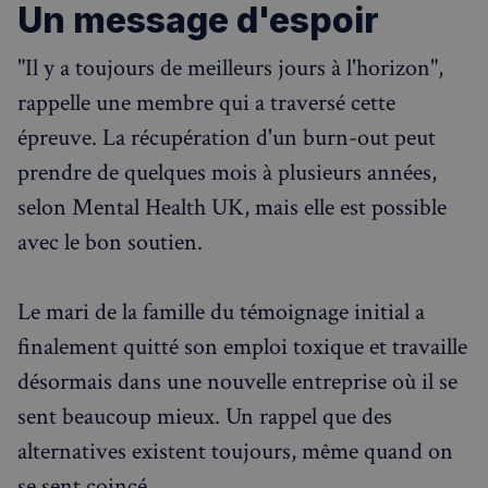
Un message d'espoir
CookieScriptConsent
4
CookieScript
semaines
francaisalondres.com
"Il y a toujours de meilleurs jours à l'horizon",
2 jours
rappelle une membre qui a traversé cette
épreuve. La récupération d'un burn-out peut
prendre de quelques mois à plusieurs années,
selon Mental Health UK, mais elle est possible
avec le bon soutien.
sp_t
1 an
Spotify Inc.
Le mari de la famille du témoignage initial a
.spotify.com
finalement quitté son emploi toxique et travaille
désormais dans une nouvelle entreprise où il se
sent beaucoup mieux. Un rappel que des
alternatives existent toujours, même quand on
VISITOR_PRIVACY_METADATA
5 mois 4
YouTube
semaines
.youtube.com
se sent coincé.