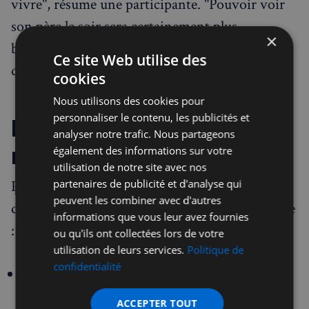
vivre", résume une participante. "Pouvoir voir
son père le soir sera certainement plus
×
bénéfique à votre fils pour son bien-être,
Ce site Web utilise des
développement et son éducation."
cookies
Nous utilisons des cookies pour
personnaliser le contenu, les publicités et
Les lectures
analyser notre trafic. Nous partageons
recommandées
également des informations sur votre
utilisation de notre site avec nos
Plusieurs membres du groupe ont recommandé
partenaires de publicité et d'analyse qui
peuvent les combiner avec d'autres
des ressources qui ont transformé leur approche
informations que vous leur avez fournies
:
ou qu'ils ont collectées lors de votre
utilisation de leurs services.
Politique de
confidentialité
"Four Thousand Weeks" par Oliver
Burkeman
: "Ce livre l'a transformé : il s'est
ACCEPTER TOUT