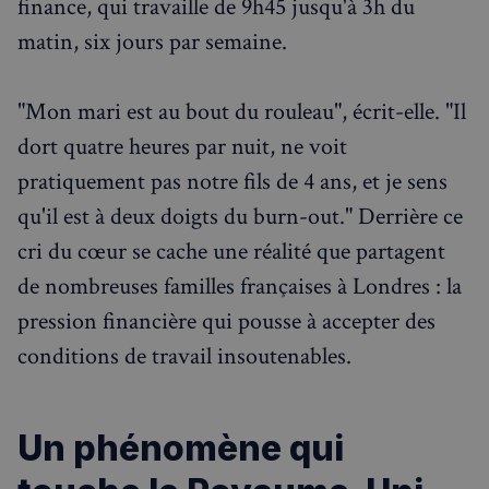
finance, qui travaille de 9h45 jusqu'à 3h du
matin, six jours par semaine.
"Mon mari est au bout du rouleau", écrit-elle. "Il
dort quatre heures par nuit, ne voit
pratiquement pas notre fils de 4 ans, et je sens
Rechercher dans Français à Londres - Magazine
qu'il est à deux doigts du burn-out." Derrière ce
✨
Recherche
Chatbot IA
cri du cœur se cache une réalité que partagent
RECHERCHES POPULAIRES
de nombreuses familles françaises à Londres : la
Annuaire des professionnels
pression financière qui pousse à accepter des
Visites guidées
conditions de travail insoutenables.
Événements à venir
Un phénomène qui