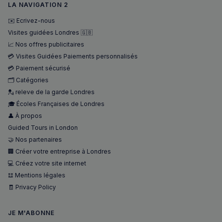
LA NAVIGATION 2
✉️ Ecrivez-nous
Visites guidées Londres 🇬🇧
📈 Nos offres publicitaires
sp_landing
1 jour
Spotify Inc.
.spotify.com
💳 Visites Guidées Paiements personnalisés
💳 Paiement sécurisé
🗂️ Catégories
💂 releve de la garde Londres
🎓 Écoles Françaises de Londres
👤 À propos
Guided Tours in London
🤝 Nos partenaires
🏢 Créer votre entreprise à Londres
Nom
Fournisseur
/
Domaine
Expira
💻 Créez votre site internet
Fournisseur
/
Nom
Expiration
Descript
bokunSessionId_e31aadc8-
francaisalondres.com
19
Domaine
𝌭 Mentions légales
3401-4174-94a9-
minu
Fournisseur
/
Nom
Expiration
Descr
7d86413a71e5
59
🧾 Privacy Policy
OAID
1 an
Associé à
OpenX Technologies
Domaine
secon
platefor
Inc.
publicita
servedby.revive-
VISITOR_INFO1_LIVE
5 mois 4
Ce co
Google LLC
destination_url
forum.francaisalondres.com
Sessi
bannière
adserver.net
semaines
est dé
.youtube.com
JE M'ABONNE
OpenX p
par Y
__stripe_mid
1 a
Stripe Inc.
les édite