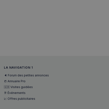
sp_t
1 an
Spotify Inc.
.spotify.com
VISITOR_PRIVACY_METADATA
5 mois 4
YouTube
semaines
.youtube.com
LA NAVIGATION 1
🔈 Forum des petites annonces
📒 Annuaire Pro
🇬🇧 Visites guidées
🥂 Événements
📈 Offres publicitaires