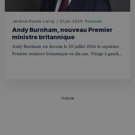
Jérémie Raude-Leroy
21 juil. 2026
Premium
Andy Burnham, nouveau Premier
ministre britannique
Andy Burnham est devenu le 20 juillet 2026 le septième
Politique de confidentialité de
Premier ministre britannique en dix ans. Virage à gauche,
Google
renationalisation et contacts avec Trump : ce que ça
change pour les Français au UK.
CookieScriptConsent
4
CookieScript
semaines
francaisalondres.com
2 jours
Publicité