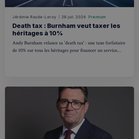
Jérémie Raude-Leroy
28 juil. 2026
Premium
Death tax : Burnham veut taxer les
héritages à 10%
Strictement nécessaires
Performance
Andy Burnham relance sa 'death tax' : une taxe forfaitaire
Ciblage
Fonctionnalité
de 10% sur tous les héritages pour financer un service
national de soins gratuit. Ce que ça change pour les
Les cookies strictement nécessaires habilitent des
Français au Royaume-Uni.
fonctionnalités de base du site Web telles que la
connexion des utilisateurs et la gestion des comptes.
Le site Web ne peut pas être utilisé correctement
sans les cookies strictement nécessaires.
Fournisseur
/
Nom
Expiration
Domaine
_px3
5 minutes
Wix.com, Inc.
27
.stripecdn.com
secondes