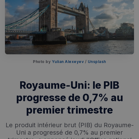
Rechercher dans Français à Londres - Magazine
✨
Recherche
Chatbot IA
Photo by 
Yulian Alexeyev
 / 
Unsplash
RECHERCHES POPULAIRES
Annuaire des professionnels
Royaume-Uni: le PIB
Visites guidées
progresse de 0,7% au
Événements à venir
premier trimestre
Le produit intérieur brut (PIB) du Royaume-
Uni a progressé de 0,7% au premier