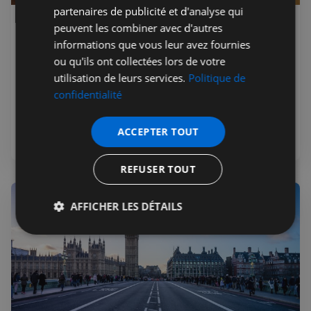
partenaires de publicité et d'analyse qui
peuvent les combiner avec d'autres
Jérémie Raude-Leroy
05 août 2026
Premium
informations que vous leur avez fournies
Burnham veut une constitution
ou qu'ils ont collectées lors de votre
écrite pour le Royaume-Uni
utilisation de leurs services.
Politique de
Andy Burnham, Premier ministre britannique depuis le
confidentialité
20 juillet 2026, plaide pour une constitution écrite au
Royaume-Uni. Une révolution pour des siècles de
ACCEPTER TOUT
tradition.
REFUSER TOUT
AFFICHER LES DÉTAILS
Strictement
Performance
Ciblage
nécessaires
Fonctionnalité