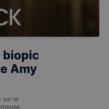
 biopic
te Amy
 sur la
hanteuse