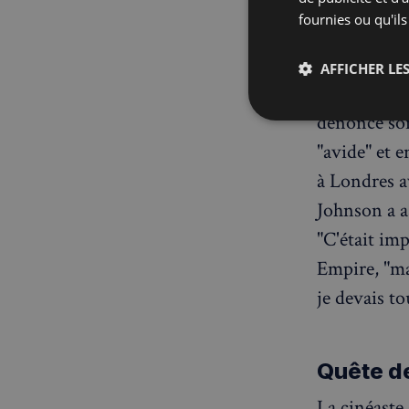
décrié par 
fournies ou qu'ils
Ce film, de
AFFICHER LES
britannique,
dénoncé son
Strictemen
nécessaire
"avide" et e
à Londres a
Johnson a as
"C'était imp
Empire, "ma
je devais to
Les cookies stricteme
la gestion des compte
Nom
Quête de
_px3
La cinéaste 