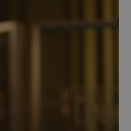
fermer
esc
es - Magazine