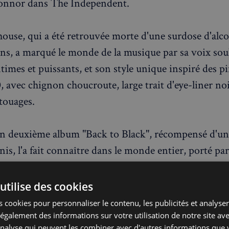
onnor dans The Independent.
se, qui a été retrouvée morte d'une surdose d'alco
ans, a marqué le monde de la musique par sa voix soul 
ntimes et puissants, et son style unique inspiré des p
 avec chignon choucroute, large trait d'eye-liner noi
atouages.
on deuxième album "Back to Black", récompensé d'
is, l'a fait connaître dans le monde entier, porté pa
s lequel la londonienne racontait sa bataille contre 
 Le biopic de la réalisatrice britannique Sam Taylor
utilise des cookies
 nuances de Grey") est le second film consacré à la 
 cookies pour personnaliser le contenu, les publicités et analyser 
cumentaire oscarisé d'Asif Kapadia, "Amy", en 2015, q
galement des informations sur votre utilisation de notre site av
'analyse qui peuvent les combiner avec d'autres informations que 