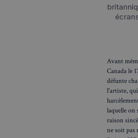
britanni
écran
Avant même 
Canada le 17
défunte cha
l'artiste, q
harcèlement
laquelle on 
raison sinc
ne soit pas 