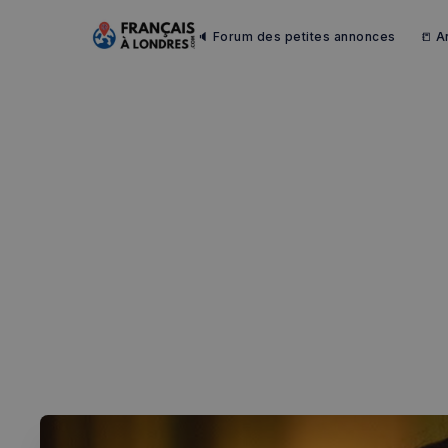
🔈 Forum des petites annonces
📒 A