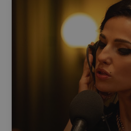
Rech
RECHERCH
Annuaire 
Visites g
Événemen