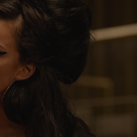
✨
erche
Chatbot IA
Rechercher dans Français à Londr
ES POPULAIRES
des professionnels
uidées
ts à venir