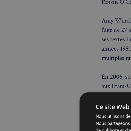
Roisin O'C
Amy Winehou
l'âge de 27 
ses textes i
années 1950,
multiples t
En 2006, s
aux Etats-Un
"Rehab", dan
addictions.
Ce site Web 
("Cinquante
Nous utilisons des
après le do
Nous partageons é
de publicité et d