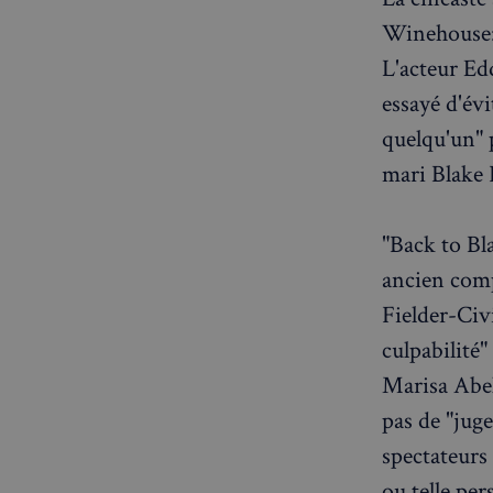
Winehouse: 
L'acteur Ed
CookieScriptConse
essayé d'év
quelqu'un" 
mari Blake 
sp_t
VISITOR_PRIVACY_
"Back to Bl
ancien comp
Fielder-Civi
culpabilité
sp_landing
Marisa Abela
pas de "juge
Nom
spectateurs
Nom
Nom
bokunSessionId_e3
ou telle per
3401-4174-94a9-