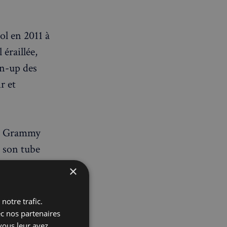
ol en 2011 à
éraillée,
in-up des
r et
un Grammy
r son tube
les
×
-Johnson
chanteuse
notre trafic.
ui avait été
ec nos partenaires
vous leur avez