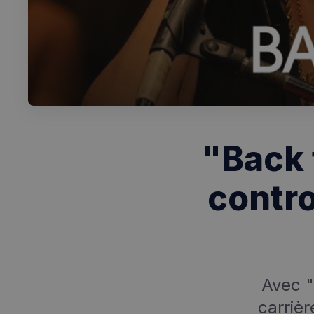
"Back 
contr
Avec "
carrièr