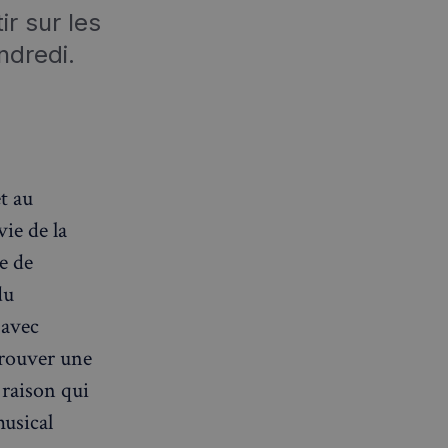
r sur les
dredi.
t au
vie de la
e de
du
 avec
 trouver une
 raison qui
musical