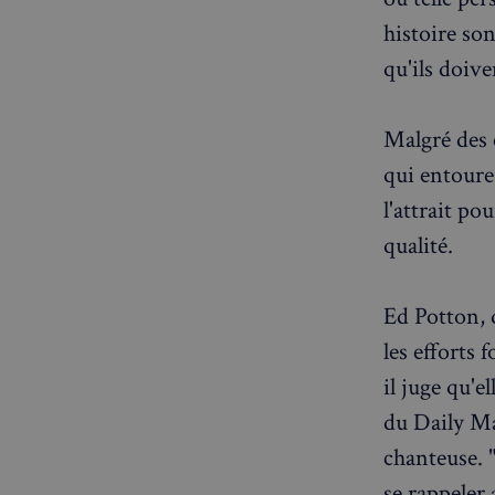
OAID
7d86413a71e5
VISITOR_INFO1_LIV
histoire son
qu'ils doive
destination_url
__stripe_mid
_ga
YSC
Malgré des 
__Secure-YNID
mid
qui entoure
_gcl_au
l'attrait po
__stripe_sid
pxcts
qualité.
test_cookie
m
Ed Potton, d
les efforts
OAGEO
_ga_94D1NH5B76
il juge qu'e
du Daily Mai
_pxde
IDE
chanteuse. 
se rappeler 
_pxvid