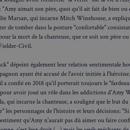
informations telles que l'adresse IP,
"Amy aimait son père, quoi qu'il ait fait de bien ou 
et l'activité de navigation pour dét
comportement potentiellement noci
die Marsan, qui incarne Mitch Winehouse, a expliqué
nt
4
Ce cookie est utilisé par le service 
CookieScript
semaines
pour mémoriser les préférences de
francaisalondres.com
iter de tomber dans la posture "confortable" consista
2 jours
visiteurs en matière de cookies. Il e
bannière de cookies Cookie-Script.
pour la mort de la chanteuse, que ce soit son père ou
correctement.
Fielder-Civil.
Politique de confidentialité de Google
1 an
Requis pour garantir la fonctionnali
Spotify Inc.
intégré. Cela n'entraîne aucune fonct
.spotify.com
METADATA
5 mois 4
Ce cookie est utilisé pour stocker 
YouTube
semaines
l'utilisateur et les choix de confiden
.youtube.com
ack" dépeint également leur relation sentimentale ho
interaction avec le site. Il enregistr
consentement du visiteur concernan
agnon ayant été accusé de l'avoir initiée à l'héroïne
politiques et paramètres de confident
ce que leurs préférences soient hon
l a confié en 2018 qu'il porterait toujours le "fardeau
prochaines sessions.
" pour avoir joué un rôle dans les addictions d'Amy
1 jour
Requis pour garantir la fonctionnali
Spotify Inc.
intégré. Cela n'entraîne aucune fonct
.spotify.com
, qui incarne la chanteuse, a souligné que le but du 
r" les personnages de l'histoire et leurs décisions: "Si
Fournisseur
Fournisseur
/
/
Domaine
Expiration
Description
 estiment qu'Amy n'aurait pas dû aimer ou faire confi
Expiration
Description
Domaine
Fournisseur
/
Expiration
Description
1aadc8-
francaisalondres.com
19
Domaine
sonne, c'est leur droit (...) mais les seuls méchants de
minutes