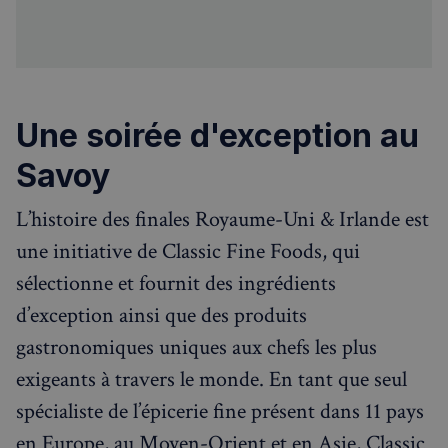
CookieScriptConsent
4
CookieScript
semaines
francaisalondres.com
2 jours
Une soirée d'exception au
Savoy
L’histoire des finales Royaume-Uni & Irlande est
une initiative de Classic Fine Foods, qui
sp_t
1 an
Spotify Inc.
.spotify.com
sélectionne et fournit des ingrédients
d’exception ainsi que des produits
gastronomiques uniques aux chefs les plus
exigeants à travers le monde. En tant que seul
VISITOR_PRIVACY_METADATA
5 mois 4
YouTube
semaines
.youtube.com
spécialiste de l’épicerie fine présent dans 11 pays
en Europe, au Moyen-Orient et en Asie, Classic