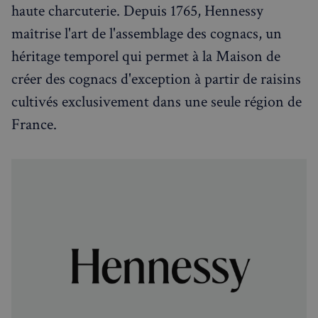
haute charcuterie. Depuis 1765, Hennessy
Le site Web ne peut pas être utilisé correctement
sans les cookies strictement nécessaires.
maîtrise l'art de l'assemblage des cognacs, un
Fournisseur
/
Nom
Expiration
héritage temporel qui permet à la Maison de
Domaine
_px3
5 minutes
Wix.com, Inc.
créer des cognacs d'exception à partir de raisins
27
.stripecdn.com
secondes
cultivés exclusivement dans une seule région de
France.
Politique de confidentialité de
Google