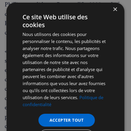
Phillips, candidat au Bocuse d'Or 2025 et chef
×
du Restaurant Story à Londres ; ainsi que
Ce site Web utilise des
Renaud Fillioux de Gironde, maître assembleur
cookies
chez Hennessy.
Nous utilisons des cookies pour
personnaliser le contenu, les publicités et
analyser notre trafic. Nous partageons
« En tant que membre du jury invité à la
également des informations sur votre
sélection UK/Irlande du Championnat de Pâté
utilisation de notre site avec nos
en Croûte, je suis honoré de pouvoir témoigner
partenaires de publicité et d'analyse qui
peuvent les combiner avec d'autres
de la passion et de l’artisanat qui définissent
informations que vous leur avez fournies
cette tradition culinaire d’exception. Le soutien
ou qu'ils ont collectées lors de votre
de Hennessy à cet événement reflète un
utilisation de leurs services.
Politique de
confidentialité
engagement commun en faveur de la
préservation du patrimoine français, de la
ACCEPTER TOUT
célébration du savoir-faire d’excellence et de la