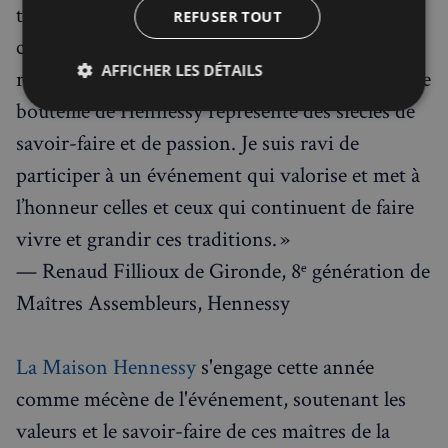
transmission de gestes ancestraux. Tout comme
REFUSER TOUT
chaque pâté en croûte incarne une expression
AFFICHER LES DÉTAILS
raffinée de la maîtrise culinaire française, chaque
bouteille de Hennessy représente des siècles de
Strictement
Performance
Ciblage
nécessaires
savoir-faire et de passion. Je suis ravi de
participer à un événement qui valorise et met à
l’honneur celles et ceux qui continuent de faire
Fonctionnalité
vivre et grandir ces traditions. »
— Renaud Fillioux de Gironde, 8ᵉ génération de
Maîtres Assembleurs, Hennessy
Strictement nécessaires
Performance
La Maison Hennessy
s'engage cette année
Ciblage
Fonctionnalité
comme mécène de l'événement, soutenant les
Les cookies strictement nécessaires habilitent des
valeurs et le savoir-faire de ces maîtres de la
fonctionnalités de base du site Web telles que la
connexion des utilisateurs et la gestion des comptes.