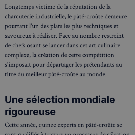
Longtemps victime de la réputation de la
charcuterie industrielle, le pâté-croûte demeure
pourtant l'un des plats les plus techniques et
savoureux à réaliser. Face au nombre restreint
de chefs osant se lancer dans cet art culinaire
complexe, la création de cette compétition
s'imposait pour départager les prétendants au
titre du meilleur pâté-croûte au monde.
Rechercher dans Français à Londres - Magazine
✨
Recherche
Chatbot IA
Une sélection mondiale
RECHERCHES POPULAIRES
rigoureuse
Annuaire des professionnels
Cette année, quinze experts en pâté-croûte se
Visites guidées
sont qualifiés à travers un processus de sélection