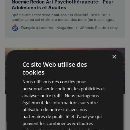
Noemie Redon Art Psychothérapeute – Pour
Adolescents et Adultes
Spécialiste accreditée pour apaiser l’anxiété, restaurer la
confiance en soi et aider à mettre des mots (ou des images)
sur les émotions.
Français à Londres - Magazine
Jérémie Raude-Leroy
×
Ce site Web utilise des
cookies
Nous utilisons des cookies pour
personnaliser le contenu, les publicités et
analyser notre trafic. Nous partageons
également des informations sur votre
airc.digital - BIM experts & architects
utilisation de notre site avec nos
/Nous sommes architectes et experts du BIM (Building
partenaires de publicité et d'analyse qui
Information Modeling). /Nous vous aidons dans tous les
aspects de la modélisation des informations du bâtiment
peuvent les combiner avec d'autres
Français à Londres - Magazine
Rédaction
(BIM) et avons l’expérience nécessaire pour la réalisation de
projets BIM et architecturaux dans le monde entier. /Nous