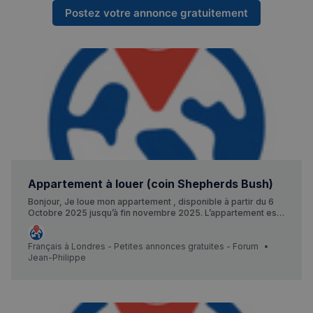
Postez votre annonce gratuitement
VISITOR_PRIVACY_METADATA
5 mois 4
YouTube
semaines
.youtube.com
Appartement à louer (coin Shepherds Bush)
Bonjour, Je loue mon appartement , disponible à partir du 6
Octobre 2025 jusqu’à fin novembre 2025. L’appartement est
situé proche des stations Shepherds Bush, Shepherds Bush
market et Goldhawk Road (Circle Line, Central Line et
Hammersmith Line). L’appartement est situé au 5e étage,
Français à Londres - Petites annonces gratuites - Forum
meublé , avec une chambre, salle de bain, cuisine, salon. Le
Jean-Philippe
loyer est de 1900£ (les factures sont incluses). N’hésitez pas
à me joindre pour plus d’informations. Jean-Philippe