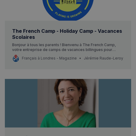
The French Camp - Holiday Camp - Vacances
Scolaires
Bonjour à tous les parents ! Bienvenu à The French Camp,
votre entreprise de camps de vacances billingues pour
enfants. Depuis plusieurs années, nous avons eu
Français à Londres - Magazine
Jérémie Raude-Leroy
l’opportunité de partager notre passion pour l’animation et le
bien-être des enfants. Nous proposons des camps de
vacances sur toutes les vacances scolaires.