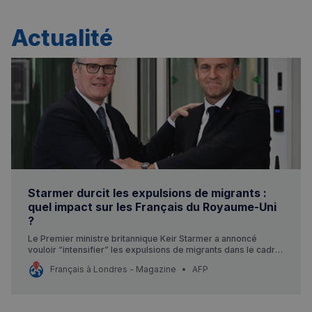
Actualité
Starmer durcit les expulsions de migrants :
quel impact sur les Français du Royaume-Uni
?
Le Premier ministre britannique Keir Starmer a annoncé
vouloir “intensifier” les expulsions de migrants dans le cadre
de l’accord signé avec la France. Une politique qui soulève
Français à Londres - Magazine
AFP
des questions sur le statut des expatriés européens post-
Brexit.
Rechercher dans Français à Londres - Magazine
✨
Recherche
Chatbot IA