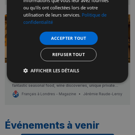
informations que vous leur avez fournies
créons des jumeaux numériques pour aider tous les
ou qu'ils ont collectées lors de votre
utilisation de leurs services.
Politique de
confidentialité
ACCEPTER TOUT
REFUSER TOUT
AFFICHER LES DÉTAILS
GAZETTE BRASSERIES
London’s most authentic French brasseries committed to
Strictement
Performance
Ciblage
fantastic seasonal food, wine discoveries, unique private
nécessaires
dining and true hospitality. Find us in Battersea, Putney,
Français à Londres - Magazine
Jérémie Raude-Leroy
Wandsworth, Chancery Lane & South Kensington More Infos
Fonctionnalité
Événements à venir