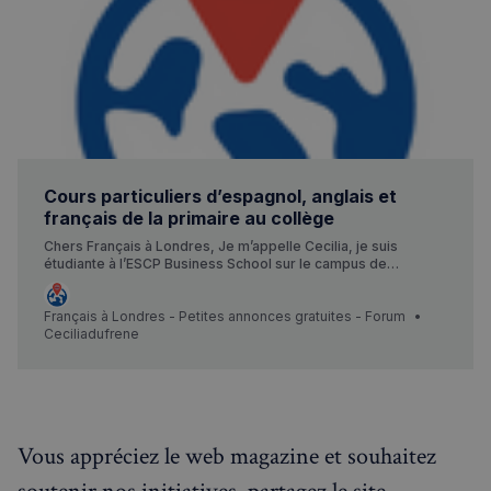
Cours particuliers d’espagnol, anglais et
français de la primaire au collège
Chers Français à Londres, Je m’appelle Cecilia, je suis
étudiante à l’ESCP Business School sur le campus de
Londres. D’origine française, espagnole et colombienne, je
suis trilingue et propose des cours particuliers pour des
élèves de primaire ou collège en espagnol, français et
Français à Londres - Petites annonces gratuites - Forum
anglais. Je serai ravie de discuter avec vous pour trouver la
Ceciliadufrene
meilleure formule et d’offrir, si besoin, un premier cours
d’essai pour évaluer le niveau et les besoins de l’élève.
N’hésitez pas à me contacter pour plus…
Vous appréciez le web magazine et souhaitez