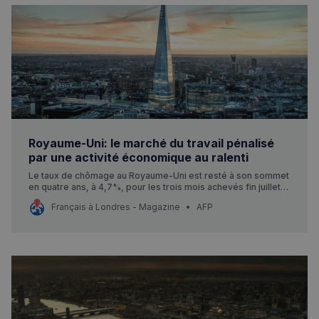
RECHERCHES POPULAIRES
Annuaire des professionnels
Visites guidées
Événements à venir
Royaume-Uni: le marché du travail pénalisé
par une activité économique au ralenti
Le taux de chômage au Royaume-Uni est resté à son sommet
en quatre ans, à 4,7%, pour les trois mois achevés fin juillet,
dans un marché du travail pénalisé par une économie au
Français à Londres - Magazine
AFP
ralenti, selon les chiffres de l’Office national des statistiques
(ONS) mardi.