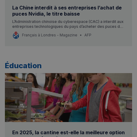
La Chine interdit à ses entreprises l’achat de
puces Nvidia, le titre baisse
L’Administration chinoise du cyberespace (CAC) a interdit aux
entreprises technologiques du pays d’acheter des puces de
l’américain Nvidia, accusé par Pékin d’entorse à la
Français à Londres - Magazine
AFP
concurrence, rapporte mercredi le Financial Times.
Éducation
En 2025, la cantine est-elle la meilleure option