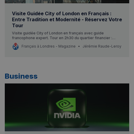
Visite Guidée City of London en Français :
Entre Tradition et Modernité - Réservez Votre
Tour
Visite guidée City of London en français avec guide
francophone expert. Tour en 2h30 du quartier financier :
vestiges romains, Banque d’Angleterre, gratte-ciels
Français à Londres - Magazine
Jérémie Raude-Leroy
modernes. Départ Moorgate, arrivée Tower Hill. Réservez
votre visite à partir de £29 !
Business