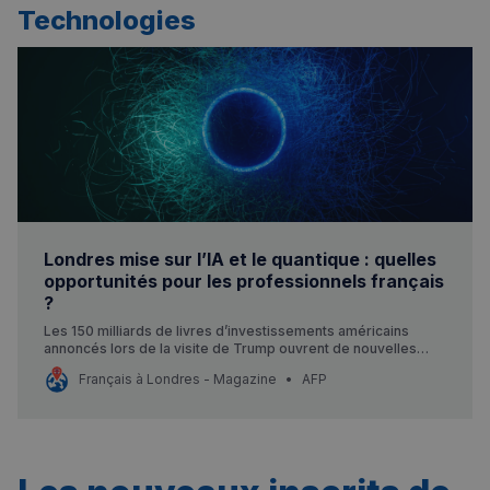
Technologies
Londres mise sur l’IA et le quantique : quelles
opportunités pour les professionnels français
?
Les 150 milliards de livres d’investissements américains
annoncés lors de la visite de Trump ouvrent de nouvelles
perspectives dans l’intelligence artificielle et l’informatique
Français à Londres - Magazine
AFP
quantique au Royaume-Uni. Une aubaine pour les talents
français de la tech installés à Londres.