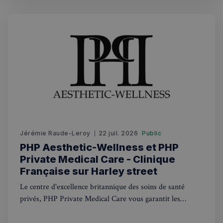
utilisateu
le site.
Jérémie Raude-Leroy
22 juil. 2026
Public
PHP Aesthetic-Wellness et PHP
Private Medical Care - Clinique
Française sur Harley street
Le centre d'excellence britannique des soins de santé
privés, PHP Private Medical Care vous garantit les
meilleurs traitements médicaux privés. Avec des
consultations médicales disponibles le jour même et une