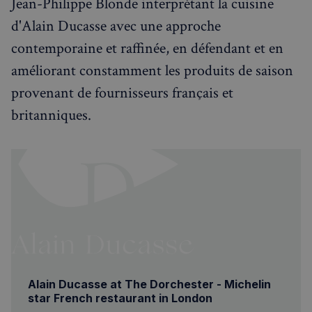
Jean-Philippe Blonde interprétant la cuisine
Strictement nécessaires
Performance
d'Alain Ducasse avec une approche
Ciblage
Fonctionnalité
contemporaine et raffinée, en défendant et en
Les cookies strictement nécessaires habilitent des
fonctionnalités de base du site Web telles que la
améliorant constamment les produits de saison
connexion des utilisateurs et la gestion des comptes.
Le site Web ne peut pas être utilisé correctement
provenant de fournisseurs français et
sans les cookies strictement nécessaires.
britanniques.
Fournisseur
/
Nom
Expiration
Domaine
_px3
5 minutes
Wix.com, Inc.
27
.stripecdn.com
secondes
Alain Ducasse at The Dorchester - Michelin
star French restaurant in London