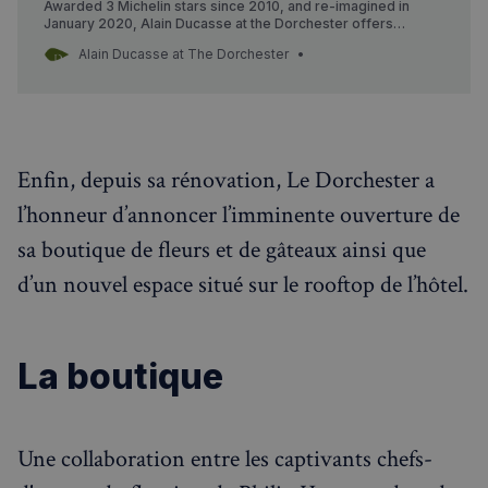
Awarded 3 Michelin stars since 2010, and re-imagined in
January 2020, Alain Ducasse at the Dorchester offers
contemporary French cuisine in a modern, bright and elegant
Politique de confidentialité de
Alain Ducasse at The Dorchester
setting. Located in Mayfair, the restaurant overlooks Hyde
Google
Park.
CookieScriptConsent
4
CookieScript
semaines
francaisalondres.com
2 jours
Enfin, depuis sa rénovation, Le Dorchester a
l’honneur d’annoncer l’imminente ouverture de
sa boutique de fleurs et de gâteaux ainsi que
d’un nouvel espace situé sur le rooftop de l’hôtel.
La boutique
sp_t
1 an
Spotify Inc.
.spotify.com
Une collaboration entre les captivants chefs-