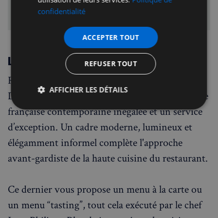
Dorchester Collection
talents. Along with his dynamic team, he promises innovative
confidentialité
menus served with true care, splendid service, and a dash
Mattia Marcelli, General Manager at The Grill by Tom Booton
o…
ACCEPTER TOUT
Le restaurant d’Alain Ducasse
REFUSER TOUT
Récompensé par trois étoiles Michelin, Alain
AFFICHER LES DÉTAILS
Ducasse au The Dorchester propose une cuisine
française contemporaine inégalée et un service
Strictement
Performance
Ciblage
nécessaires
d’exception. Un cadre moderne, lumineux et
élégamment informel complète l'approche
avant-gardiste de la haute cuisine du restaurant.
Fonctionnalité
Ce dernier vous propose un menu à la carte ou
un menu “tasting”, tout cela exécuté par le chef