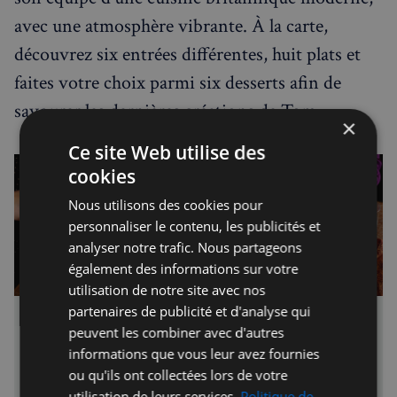
avec une atmosphère vibrante. À la carte,
découvrez six entrées différentes, huit plats et
faites votre choix parmi six desserts afin de
savourer les dernières créations de Tom.
×
Ce site Web utilise des
cookies
Nous utilisons des cookies pour
personnaliser le contenu, les publicités et
analyser notre trafic. Nous partageons
également des informations sur votre
utilisation de notre site avec nos
partenaires de publicité et d'analyse qui
The Grill by Tom Booton at The Dorchester |
peuvent les combiner avec d'autres
Dorchester Collection
informations que vous leur avez fournies
Welcome to our modern British restaurant, boldly driving
ou qu'ils ont collectées lors de votre
destination dining forward into a fresh era of creativity. Chef
utilisation de leurs services.
Politique de
Tom Booton is one of the London food scene’s most exciting