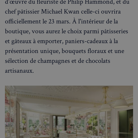
d'œuvre du fleuriste de Philip Hammond, et du
chef pâtissier Michael Kwan celle-ci ouvrira
VISITOR_PRIVACY_METADATA
5 mois 4
YouTube
officiellement le 23 mars. À l'intérieur de la
semaines
.youtube.com
boutique, vous aurez le choix parmi pâtisseries
et gâteaux à emporter, paniers-cadeaux à la
présentation unique, bouquets floraux et une
sélection de champagnes et de chocolats
artisanaux.
sp_landing
1 jour
Spotify Inc.
.spotify.com