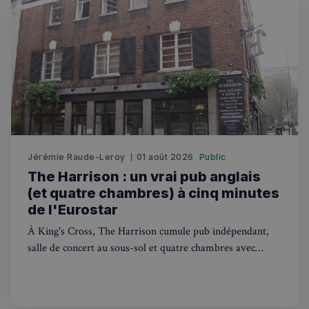
mois
utilisé pa
__Secure-
.youtube.com
5 mois 4
Google
ROLLOUT_TOKEN
semaines
Analytics
conserve
l'état de 
session.
_pxde
.stripecdn.com
5 minutes
Ce cookie
27
utilisé p
secondes
collecter
données
toute séc
par un pi
souvent u
pour un 
analytiq
anonyme
Jérémie Raude-Leroy
01 août 2026
Public
une
The Harrison : un vrai pub anglais
optimisa
des
(et quatre chambres) à cinq minutes
performa
de l'Eurostar
_pxvid
1 an
Ce cookie
Wix.com Inc.
utilisé p
.stripecdn.com
À King's Cross, The Harrison cumule pub indépendant,
suivre le
comport
salle de concert au sous-sol et quatre chambres avec
et les
petit-déjeuner. Un bon plan pour visiter Londres.
interacti
des
utilisateu
pour amé
l'expérie