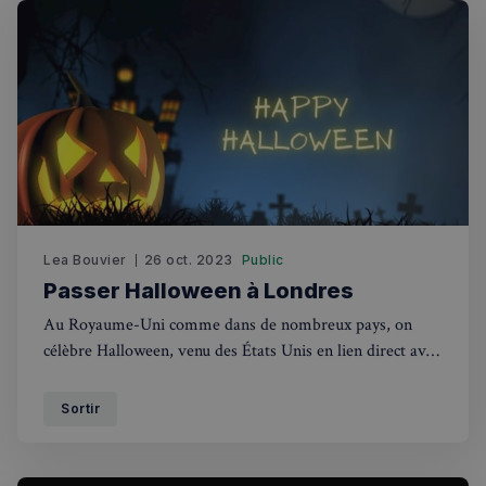
Lea Bouvier
26 oct. 2023
Public
Passer Halloween à Londres
Au Royaume-Uni comme dans de nombreux pays, on
célèbre Halloween, venu des États Unis en lien direct avec
la Toussaint, c’est aujourd’hui un moyen de passer une
bonne soiree en famille ou entre amis.
Sortir