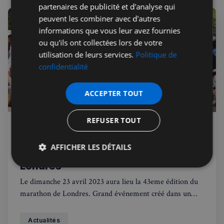
partenaires de publicité et d'analyse qui
peuvent les combiner avec d'autres
informations que vous leur avez fournies
ou qu'ils ont collectées lors de votre
utilisation de leurs services.
Politique de
confidentialité
ACCEPTER TOUT
REFUSER TOUT
Lea Bouvier
20 avr. 2023
Public
À vos marques : soyez prêt pour la
AFFICHER LES DÉTAILS
43ème edition du Marathon de
Londres
Strictement
Performance
Ciblage
nécessaires
Le dimanche 23 avril 2023 aura lieu la 43eme édition du
marathon de Londres. Grand événement créé dans un
pub de la city par Chris Brashet et John Disley en 1979,
Fonctionnalité
deux ans plus tard, il réunissait déjà 7 747 coureurs et en
Actualités