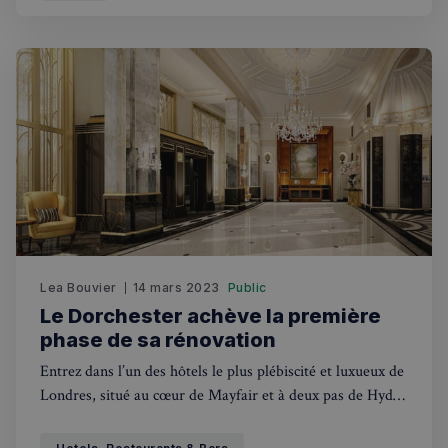
Politique de confidentialité de
Google
CookieScriptConsent
4
CookieScript
semaines
francaisalondres.com
2 jours
Lea Bouvier
14 mars 2023
Public
Le Dorchester achève la première
phase de sa rénovation
Entrez dans l’un des hôtels le plus plébiscité et luxueux de
Londres, situé au cœur de Mayfair et à deux pas de Hyde
Park depuis sa création en 1931.