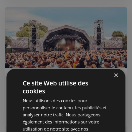
×
Lea Bouvier
31 mai 2023
Membres
Ce site Web utilise des
Le retour du festival de Londres
cookies
Se tenant annuellement durant les mois de juin et juillet,
Nous utilisons des cookies pour
le festival de Londres saura occuper une grande partie de
personnaliser le contenu, les publicités et
votre été, en famille ou entre amis.
analyser notre trafic. Nous partageons
Sortir
également des informations sur votre
utilisation de notre site avec nos