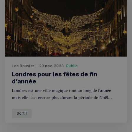
Lea Bouvier
29 nov. 2023
Public
Londres pour les fêtes de fin
d’année
Londres est une ville magique tout au long de l'année
mais elle l’est encore plus durant la période de Noël
notamment grace a ses marchés de Noel et le fantastique
Winter Wonderland.
Sortir