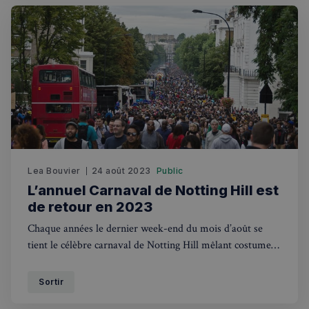
Lea Bouvier
24 août 2023
Public
L’annuel Carnaval de Notting Hill est
de retour en 2023
Chaque années le dernier week-end du mois d’août se
tient le célèbre carnaval de Notting Hill mêlant costumes
caribéens, musiques et food trucks, de quoi satisfaire les
petits et les plus grands.
Sortir