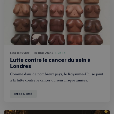
Rechercher dans Français à Londres - Magazine
✨
Recherche
Chatbot IA
RECHERCHES POPULAIRES
Annuaire des professionnels
Visites guidées
Lea Bouvier
15 mai 2024
Public
Événements à venir
Lutte contre le cancer du sein à
Londres
Comme dans de nombreux pays, le Royaume-Uni se joint
à la lutte contre le cancer du sein chaque années.
Infos Santé