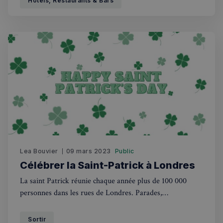
Hotels, Restaurants & Bars
sp_t
1 an
Spotify Inc.
.spotify.com
VISITOR_PRIVACY_METADATA
5 mois 4
YouTube
semaines
.youtube.com
Lea Bouvier
09 mars 2023
Public
Célébrer la Saint-Patrick à Londres
La saint Patrick réunie chaque année plus de 100 000
personnes dans les rues de Londres. Parades,
déguisements et pubs à l’ambiance irlandaise avec des
concours de qui sera le plus brand buveur de Guinness ou
Sortir