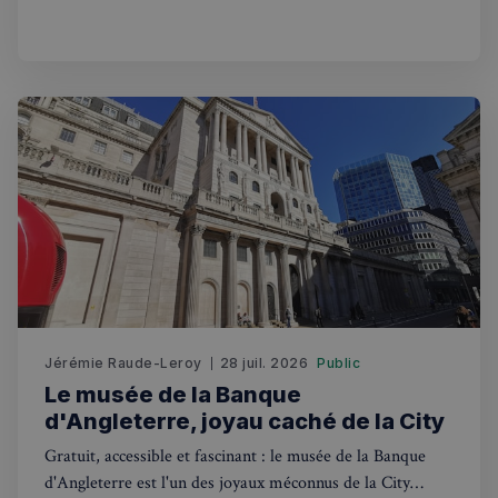
_px3
5 minutes
Wix.com, Inc.
Grand Divan, vaut à lui seul le détour.
27
.stripecdn.com
secondes
Politique de confidentialité de
Google
Jérémie Raude-Leroy
28 juil. 2026
Public
Le musée de la Banque
CookieScriptConsent
4
CookieScript
d'Angleterre, joyau caché de la City
semaines
francaisalondres.com
2 jours
Gratuit, accessible et fascinant : le musée de la Banque
d'Angleterre est l'un des joyaux méconnus de la City