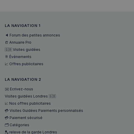
LA NAVIGATION 1
🔈 Forum des petites annonces
📒 Annuaire Pro
🇬🇧 Visites guidées
🥂 Événements
📈 Offres publicitaires
sp_landing
1 jour
Spotify Inc.
.spotify.com
LA NAVIGATION 2
✉️ Ecrivez-nous
Visites guidées Londres 🇬🇧
📈 Nos offres publicitaires
💳 Visites Guidées Paiements personnalisés
💳 Paiement sécurisé
🗂️ Catégories
💂 releve de la garde Londres
Nom
Fournisseur
/
Domaine
Expira