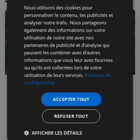
Nous utilisons des cookies pour
personnaliser le contenu, les publicités et
analyser notre trafic. Nous partageons
également des informations sur votre
utilisation de notre site avec nos
partenaires de publicité et d'analyse qui
peuvent les combiner avec d'autres
informations que vous leur avez fournies
ou qu'ils ont collectées lors de votre
utilisation de leurs services.
Politique de
confidentialité
Jérémie Raude-Leroy
05 août 2026
Public
Spider-Man Brand New Day : 927 M$
ACCEPTER TOUT
pour un démarrage historique
Spider-Man : Brand New Day a engrangé 927 millions de
REFUSER TOUT
dollars lors de son week-end d'ouverture (31 juillet – 3
août 2026), signant le deuxième plus gros démarrage de
AFFICHER LES DÉTAILS
l'histoire du cinéma.