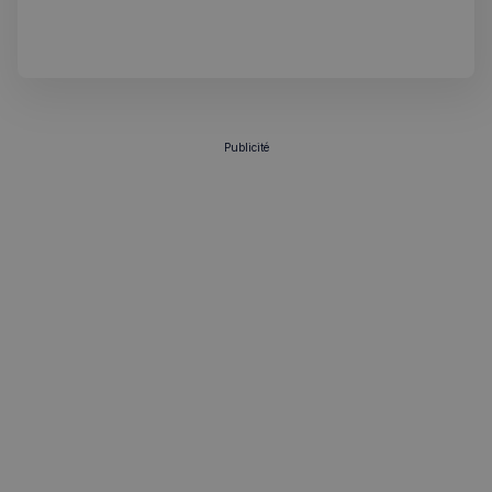
londonienne. Guide complet pour les francophones.
Publicité
sp_t
1 an
Spotify Inc.
.spotify.com
VISITOR_PRIVACY_METADATA
5 mois 4
YouTube
semaines
.youtube.com