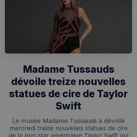
Rechercher dans Français à Londres - Magazine
✨
Recherche
Chatbot IA
Madame Tussauds
RECHERCHES POPULAIRES
dévoile treize nouvelles
Annuaire des professionnels
statues de cire de Taylor
Visites guidées
Swift
Événements à venir
Le musée Madame Tussauds a dévoilé
mercredi treize nouvelles statues de cire
de la pop star américaine Taylor Swift qui