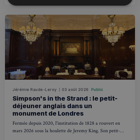
Strictement
Performance
Ciblage
nécessaires
Fonctionnalité
Strictement nécessaires
Performance
Ciblage
Fonctionnalité
Jérémie Raude-Leroy
03 août 2026
Public
Simpson's in the Strand : le petit-
Les cookies strictement nécessaires habilitent des
déjeuner anglais dans un
fonctionnalités de base du site Web telles que la
connexion des utilisateurs et la gestion des comptes.
monument de Londres
Le site Web ne peut pas être utilisé correctement
sans les cookies strictement nécessaires.
Fermée depuis 2020, l'institution de 1828 a rouvert en
Fournisseur
/
mars 2026 sous la houlette de Jeremy King. Son petit-
Nom
Expiration
Domaine
déjeuner anglais, servi dans la salle édouardienne du