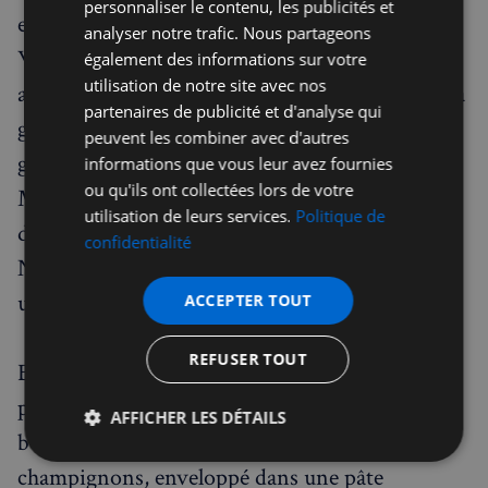
personnaliser le contenu, les publicités et
est surtout célèbre pour sa victoire de 1815 à
analyser notre trafic. Nous partageons
Waterloo, en Belgique. Chaque Français
également des informations sur votre
utilisation de notre site avec nos
arrivant de Paris en train passait autrefois par la
partenaires de publicité et d'analyse qui
gare de Waterloo – un bel exemple de l’humour
peuvent les combiner avec d'autres
grinçant des Britanniques.
informations que vous leur avez fournies
ou qu'ils ont collectées lors de votre
Mais le duc a aussi donné son nom à une ville
utilisation de leurs services.
Politique de
du comté anglais de Somerset, à la capitale de la
confidentialité
Nouvelle-Zélande, à une paire de bottes… et à
une recette. Pas mal pour un seul homme.
ACCEPTER TOUT
REFUSER TOUT
Bien qu’il ne fût pas un gourmet, le duc aimait
particulièrement un plat composé d’un filet de
AFFICHER LES DÉTAILS
bœuf nappé de foie gras et de duxelles de
Strictement
Performance
Ciblage
champignons, enveloppé dans une pâte
nécessaires