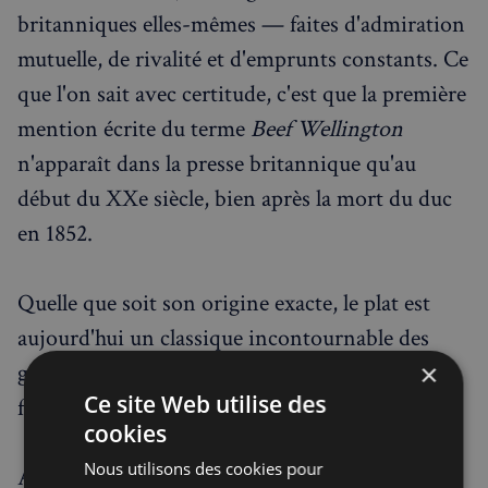
britanniques elles-mêmes — faites d'admiration
mutuelle, de rivalité et d'emprunts constants. Ce
que l'on sait avec certitude, c'est que la première
mention écrite du terme
Beef Wellington
n'apparaît dans la presse britannique qu'au
début du XXe siècle, bien après la mort du duc
en 1852.
Quelle que soit son origine exacte, le plat est
aujourd'hui un classique incontournable des
grandes tablées britanniques — et un sujet de
×
Ce site Web utilise des
fierté pour les gastronomes des deux nations.
cookies
Nous utilisons des cookies pour
Arthur Wellesley, premier duc de Wellington,