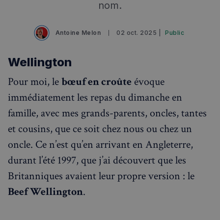
nom.
Antoine Melon
02 oct. 2025 |
Public
Wellington
Pour moi, le
bœuf en croûte
évoque
immédiatement les repas du dimanche en
famille, avec mes grands-parents, oncles, tantes
Rechercher dans Français à Londres - Magazine
et cousins, que ce soit chez nous ou chez un
✨
Recherche
Chatbot IA
oncle. Ce n’est qu’en arrivant en Angleterre,
durant l’été 1997, que j’ai découvert que les
RECHERCHES POPULAIRES
Britanniques avaient leur propre version : le
Annuaire des professionnels
Beef Wellington
.
Visites guidées
Événements à venir