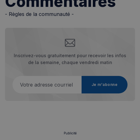
Commentaires
- Règles de la communauté -
sp_t
1 an
Spotify Inc.
.spotify.com
Inscrivez-vous gratuitement pour recevoir les infos
de la semaine, chaque vendredi matin
VISITOR_PRIVACY_METADATA
5 mois 4
Votre adresse courriel
YouTube
semaines
.youtube.com
Je m'abonne
Publicité