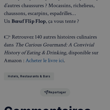
d’autres chaussures ? Mocassins, richelieus,
chaussons, escarpins, espadrilles…
Un
Bœuf Flip Flop
, ça vous tente ?
👉 Retrouvez 140 autres histoires culinaires
dans
The Curious Gourmand: A Convivial
History of Eating & Drinking
, disponible sur
Amazon :
Acheter le livre ici
.
Politique de confidentialité de
Google
Hotels, Restaurants & Bars
CookieScriptConsent
4
CookieScript
semaines
francaisalondres.com
2 jours
Repartager