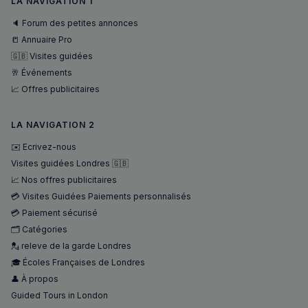
LA NAVIGATION 1
optimisa
des
🔈 Forum des petites annonces
performa
📒 Annuaire Pro
_pxvid
1 an
Ce cookie
Wix.com Inc.
utilisé p
.stripecdn.com
🇬🇧 Visites guidées
suivre le
🥂 Événements
comport
et les
📈 Offres publicitaires
interacti
des
utilisateu
pour amé
LA NAVIGATION 2
l'expérie
utilisateu
✉️ Ecrivez-nous
le site.
Visites guidées Londres 🇬🇧
📈 Nos offres publicitaires
💳 Visites Guidées Paiements personnalisés
💳 Paiement sécurisé
🗂️ Catégories
💂 releve de la garde Londres
🎓 Écoles Françaises de Londres
👤 À propos
Guided Tours in London