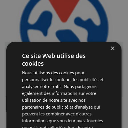
×
Frenchfounders Londres : Aerospace /
Ce site Web utilise des
Innovation
cookies
Le club Frenchfounders organise une rencontre stratégique
dédiée à l’industrie aérospatiale, un secteur en pleine
Nous utilisons des cookies pour
mutation entre exploration spatiale, défense et mobilité
personnaliser le contenu, les publicités et
urbaine. Face aux nouveaux acteurs privés et aux enjeux de
durabilité, quels sont les leviers de croissance pour 2026 ?
Français à Londres - Petites annonces gratuites - Forum
analyser notre trafic. Nous partageons
Une expertise de haut niveau Pour décrypter ces enjeux,
Lucie_Hurel
également des informations sur votre
Frenchfounders réunit un panel de leaders industriels,
d’investisseurs et de fondateurs au cœur de l’écosystème
utilisation de notre site avec nos
Aerospace. Ensemble, ils aborderont les…
partenaires de publicité et d'analyse qui
peuvent les combiner avec d'autres
informations que vous leur avez fournies
ou qu'ils ont collectées lors de votre