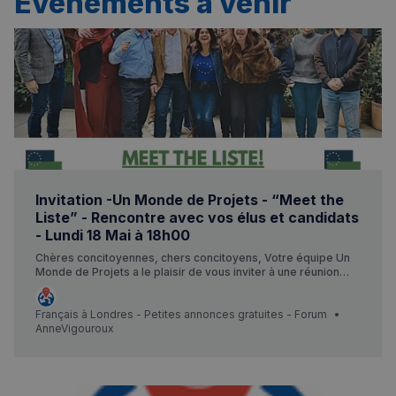
Événements à venir
Invitation -Un Monde de Projets - “Meet the
Liste” - Rencontre avec vos élus et candidats
- Lundi 18 Mai à 18h00
Chères concitoyennes, chers concitoyens, Votre équipe Un
Monde de Projets a le plaisir de vous inviter à une réunion
conviviale 📅 Lundi 18 Mai 2026 · à partir de 18h00 📍 Chucs
Café · 97 Old Brompton Rd, South Kensington, London SW7
3LD 🚗 Metro South Kensington 🫶 Discussion et verre de
Français à Londres - Petites annonces gratuites - Forum
l’amitié Inscription Gratuite Rencontrez vos élus et candidats :
AnneVigouroux
Olivier Cadic, Sénateur des Français établis hors de France,
vos élus sortants Nicolas Hatton et A…