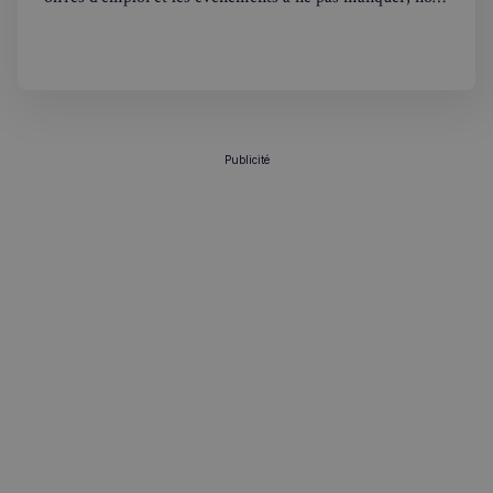
sommes là pour vous tenir au courant de tout ce qui se
passe outre-Manche. Rejoignez-nous dans ce voyage
hebdomadaire. Bonne lecture! 🇫🇷🇬🇧
Publicité