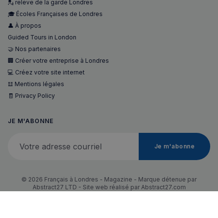
💂 releve de la garde Londres
🎓 Écoles Françaises de Londres
👤 À propos
Guided Tours in London
🤝 Nos partenaires
🏢 Créer votre entreprise à Londres
💻 Créez votre site internet
𝌭 Mentions légales
🧾 Privacy Policy
JE M'ABONNE
Votre adresse courriel
Je m'abonne
© 2026 Français à Londres - Magazine - Marque détenue par
Abstract27 LTD - Site web réalisé par
Abstract27.com