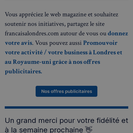
et fou
Français / anglais ✔ Soutien régulier ou préparation examens
Google. 
des
✔ En l…
cookie es
infor
utilisé p
Vous appréciez le web magazine et souhaitez
sur la
distingue
maniè
utilisateu
dont
soutenir nos initiatives, partagez le site
uniques 
l'utili
attribua
final u
francaisalondres.com autour de vous ou
donnez
numéro
le sit
généré
et sur
aléatoir
votre avis
. Vous pouvez aussi
Promouvoir
public
comme
que
identifia
l'utili
votre activité / votre business à Londres et
client. Il 
final 
inclus da
voir a
au Royaume-uni grâce à nos offres
chaque
de vis
demande
ledit s
page d'un
publicitaires.
Web.
et utilis
calculer l
test_cookie
14
Ce co
Google LLC
données
minutes
est dé
.doubleclick.net
visiteur, 
53
par
session e
Nos offres publicitaires
secondes
Doubl
campagn
(qui
pour les
appart
rapports
Googl
d'analys
pour
site.
déter
si le
Un grand merci pour votre fidélité et
pxcts
Flipkart
Session
Ce cookie
navig
.stripecdn.com
utilisé p
du vis
suivre le
à la semaine prochaine 👋
du si
comport