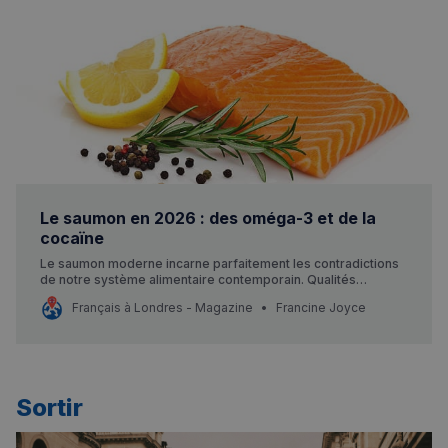
Le saumon en 2026 : des oméga-3 et de la
cocaïne
Le saumon moderne incarne parfaitement les contradictions
de notre système alimentaire contemporain. Qualités
nutritionnelles exceptionnelles mais victime de son succès, il
Français à Londres - Magazine
Francine Joyce
est aujourd’hui à l’origine de problèmes environnementaux et
sanitaires sévères.
Sortir