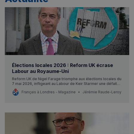
Élections locales 2026 : Reform UK écrase
Labour au Royaume-Uni
Reform UK de Nigel Farage triomphe aux élections locales du
7 mai 2026, infligeant au Labour de Keir Starmer une défaite
Rechercher dans Français à Londres - Magazine
historique. Ce que cela change pour les Français au
Français à Londres - Magazine
Jérémie Raude-Leroy
Royaume-Uni.
✨
Recherche
Chatbot IA
RECHERCHES POPULAIRES
Annuaire des professionnels