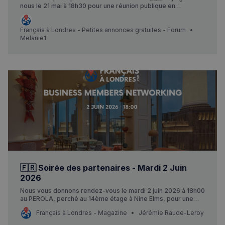
nous le 21 mai à 18h30 pour une réunion publique en
présence de Sébastien Chenu vice président de l’assemblée
nationale et Jean-Lin Lacapelle Un moment d’échange et de
mobilisation dans le cadre des élections consulaires. Votre
Français à Londres - Petites annonces gratuites - Forum
Politique de confidentialité de
présence compte ! 🗓 Mercredi 21 mai 🕡 18h30 📍 Parsons
Melanie1
Google
Green sw6 ⚠ inscription obligatoire - me contacter par
message direct Venez nombreux…
CookieScriptConsent
4
CookieScript
semaines
francaisalondres.com
2 jours
🇫🇷 Soirée des partenaires - Mardi 2 Juin
2026
Nous vous donnons rendez-vous le mardi 2 juin 2026 à 18h00
sp_t
1 an
Spotify Inc.
au PEROLA, perché au 14ème étage à Nine Elms, pour une
.spotify.com
soirée networking d’exception face au panorama de Londres.
Français à Londres - Magazine
Jérémie Raude-Leroy