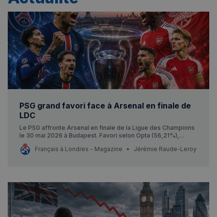
✨
Recherche
Chatbot IA
RECHERCHES POPULAIRES
Annuaire des professionnels
Visites guidées
Événements à venir
PSG grand favori face à Arsenal en finale de
LDC
Le PSG affronte Arsenal en finale de la Ligue des Champions
le 30 mai 2026 à Budapest. Favori selon Opta (56,21%),
soutenu par 74% des Français.
Français à Londres - Magazine
Jérémie Raude-Leroy