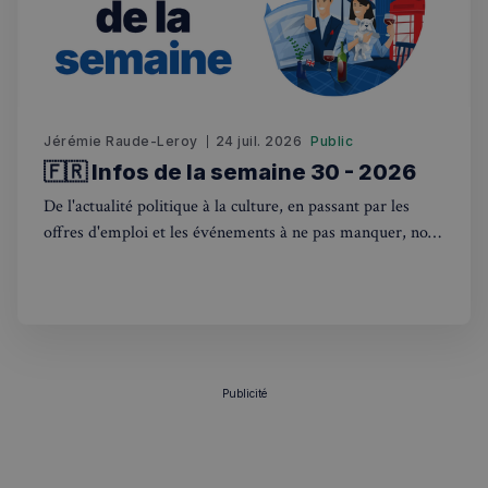
utilisé p
.stripecdn.com
suivre le
comport
et les
interacti
des
utilisateu
pour amé
l'expérie
Jérémie Raude-Leroy
24 juil. 2026
Public
utilisateu
le site.
🇫🇷 Infos de la semaine 30 - 2026
De l'actualité politique à la culture, en passant par les
offres d'emploi et les événements à ne pas manquer, nous
sommes là pour vous tenir au courant de tout ce qui se
passe outre-Manche. Rejoignez-nous dans ce voyage
hebdomadaire. Bonne lecture! 🇫🇷🇬🇧
Publicité