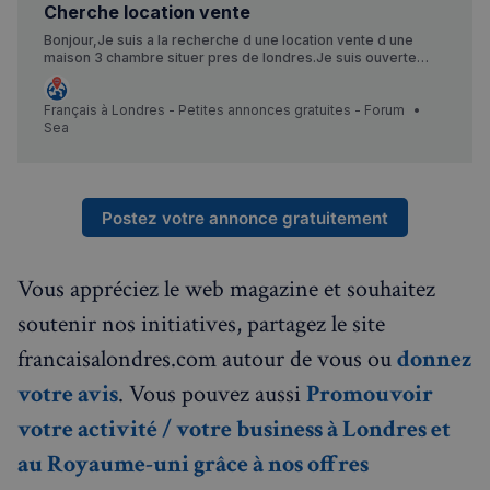
Cherche location vente
Bonjour,Je suis a la recherche d une location vente d une
sp_t
1 an
Spotify Inc.
maison 3 chambre situer pres de londres.Je suis ouverte
.spotify.com
pour toutes proposition
Français à Londres - Petites annonces gratuites - Forum
Sea
VISITOR_PRIVACY_METADATA
5 mois 4
YouTube
semaines
Postez votre annonce gratuitement
.youtube.com
Vous appréciez le web magazine et souhaitez
soutenir nos initiatives, partagez le site
francaisalondres.com autour de vous ou
donnez
votre avis
. Vous pouvez aussi
Promouvoir
votre activité / votre business à Londres et
au Royaume-uni grâce à nos offres