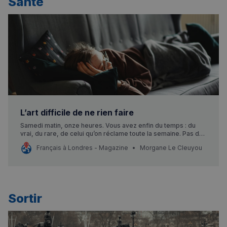
Santé
L’art difficile de ne rien faire
Samedi matin, onze heures. Vous avez enfin du temps : du
vrai, du rare, de celui qu’on réclame toute la semaine. Pas de
réunion, pas de to do list, pas d’endroit où être… pour une
Français à Londres - Magazine
Morgane Le Cleuyou
fois, rien n’est prévu. Et pourtant, au lieu du soulagement
espéré, une légère agitation se
Sortir