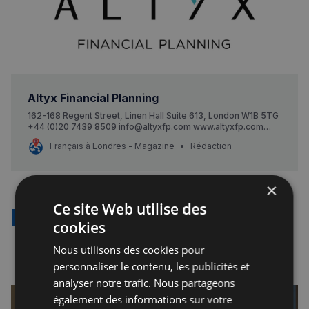
Altyx Financial Planning
162-168 Regent Street, Linen Hall Suite 613, London W1B 5TG
+44 (0)20 7439 8509 info@altyxfp.com www.altyxfp.com
Lundi au vendredi : 9.00 AM – 6.00 PM En savoir plus ALTYX
Français à Londres - Magazine
Rédaction
FINANCIAL PLANNING Altyx Financial Planning Ltd est un
cabinet de gestion de patrimoine spécialisé dans les
×
Ce site Web utilise des
Événements à venir
cookies
Nous utilisons des cookies pour
Postez votre événement sur le forum
personnaliser le contenu, les publicités et
analyser notre trafic. Nous partageons
également des informations sur votre