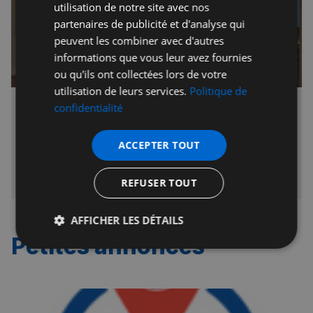
utilisation de notre site avec nos
partenaires de publicité et d'analyse qui
peuvent les combiner avec d'autres
informations que vous leur avez fournies
ou qu'ils ont collectées lors de votre
utilisation de leurs services.
Politique de
confidentialité
🇫🇷 Soirée des partenaires - Mardi 2 Juin
2026
Nous vous donnons rendez-vous le mardi 2 juin 2026 à 18h00
ACCEPTER TOUT
au PEROLA, perché au 14ème étage à Nine Elms, pour une
soirée networking d’exception face au panorama de Londres.
Français à Londres - Magazine
Jérémie Raude-Leroy
REFUSER TOUT
AFFICHER LES DÉTAILS
Petites annonces
Strictement
Performance
Ciblage
nécessaires