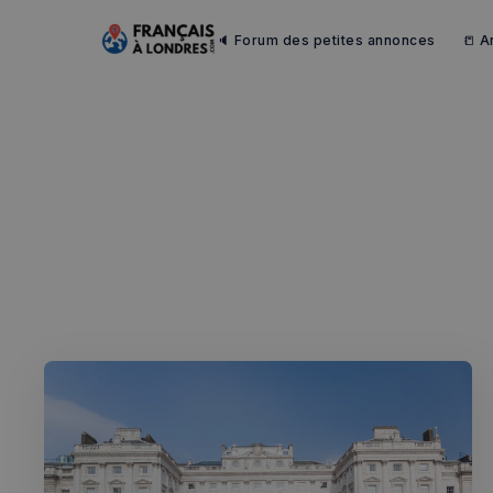
🔈 Forum des petites annonces
📒 A