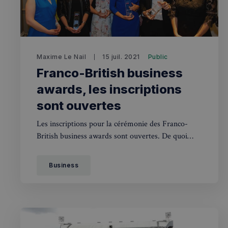
OAID
7d86413a71e5
VISITOR_INFO1_LIV
destination_url
__stripe_mid
_ga
YSC
Maxime Le Nail
15 juil. 2021
Public
__Secure-YNID
Franco-British business
mid
awards, les inscriptions
_gcl_au
__stripe_sid
sont ouvertes
pxcts
Les inscriptions pour la cérémonie des Franco-
test_cookie
British business awards sont ouvertes. De quoi
m
récompenser les meilleures entreprises dans leur
domaine !
OAGEO
Business
_ga_94D1NH5B76
_pxde
IDE
_pxvid