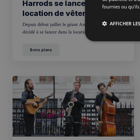
Harrods se lance dans la
fournies ou qu'ils
location de vêtements
AFFICHER LES
Depuis début juillet le géant Anglais Harrods s’est
décidé à se lancer dans la location de vêtements et
rejoint ainsi grand nombre d’enseignes.
Strictemen
nécessaire
Bons plans
Les cookies stricteme
la gestion des compte
Nom
_px3