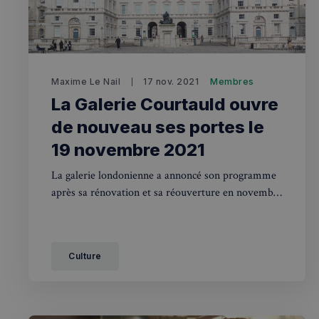
Rech
Maxime Le Nail
17 nov. 2021
Membres
La Galerie Courtauld ouvre
RECHERCH
de nouveau ses portes le
Annuaire 
19 novembre 2021
Visites g
La galerie londonienne a annoncé son programme
après sa rénovation et sa réouverture en novembre
Événemen
2021. Elle mettra à l’honneur les peintres
impressionnistes.
Culture