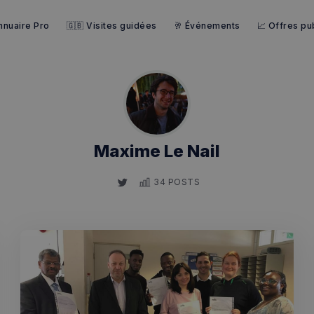
nnuaire Pro
🇬🇧 Visites guidées
🥂 Événements
📈 Offres pub
Maxime Le Nail
34 POSTS