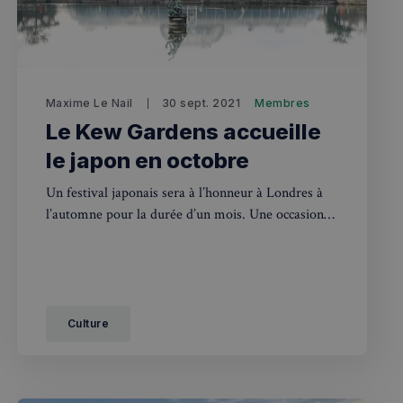
fermer
esc
Maxime Le Nail
30 sept. 2021
Membres
es - Magazine
Le Kew Gardens accueille
le japon en octobre
Un festival japonais sera à l’honneur à Londres à
l’automne pour la durée d’un mois. Une occasion
de se projeter dans la culture et l’art de ce pays.
Culture