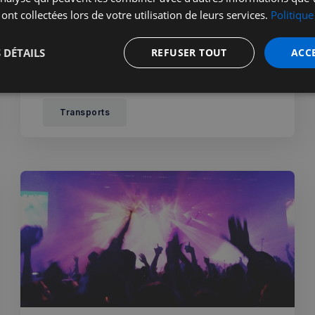
FlixBus étend son réseau à
 ont collectées lors de votre utilisation de leurs services.
Politique
travers le Royaume-Uni
 DÉTAILS
REFUSER TOUT
ACC
Depuis le 15 juillet, l’entreprise Flixbus a fortement
augmenté son réseau et son offre à travers le
Royaume-Uni pour le bonheur des voyageurs
t
Performance
Ciblage
Fo
s
Transports
Strictement nécessaires
Performance
Ciblage
Fonctionnalité
nt nécessaires habilitent des fonctionnalités de base du site Web telles que la connexion
s. Le site Web ne peut pas être utilisé correctement sans les cookies strictement nécess
Fournisseur
/
Expiration
Description
Domaine
5 minutes
Ce cookie est utilisé à des fins de s
Wix.com, Inc.
27
les visiteurs malveillants sur le site 
.stripecdn.com
secondes
blocage des utilisateurs légitimes. Il