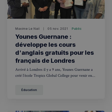
✨
erche
Chatbot IA
Maxime Le Nail
05 nov. 2021
Public
Rechercher dans Français à Londr
Younes Guernane :
ES POPULAIRES
développe les cours
des professionnels
d'anglais gratuits pour les
français de Londres
uidées
Arrivé à Londres il y a 9 ans, Younes Guernane a
ts à venir
créé l’école Tropics Global College pour venir en
aide aux étudiants et pour proposer une solution
alternative.
Éducation