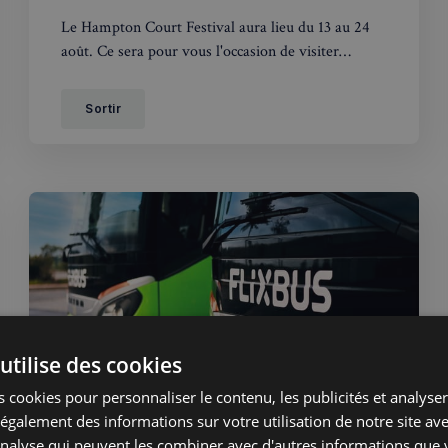
Le Hampton Court Festival aura lieu du 13 au 24
août. Ce sera pour vous l'occasion de visiter
l'humble demeure du sulfureux Henri VIII.
Sortir
utilise des cookies
 cookies pour personnaliser le contenu, les publicités et analyser 
galement des informations sur votre utilisation de notre site av
Maxime Le Nail
26 juil. 2021
Membres
'analyse qui peuvent les combiner avec d'autres informations que 