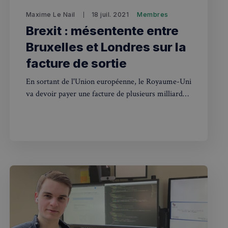
 l'ID du périphérique
erminer un
Maxime Le Nail
18 juil. 2021
Membres
f.
Brexit : mésentente entre
Cookie-Script.com
 consentement des
Bruxelles et Londres sur la
st nécessaire que la
com fonctionne
facture de sortie
té du plugin Spotify
En sortant de l'Union européenne, le Royaume-Uni
ionnalité intersite.
va devoir payer une facture de plusieurs milliards
le consentement de
d’euros mais Bruxelles et Londres ne sont pas
tialité pour leur
e les données sur le
d’accord sur le montant…
t diverses
ialité, en veillant à
orées lors des
té du plugin Spotify
ionnalité intersite.