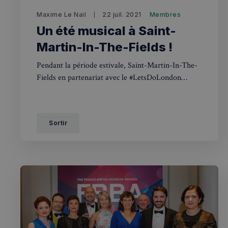
Maxime Le Nail
22 juil. 2021
Membres
Un été musical à Saint-
CookieScriptConse
Martin-In-The-Fields !
Pendant la période estivale, Saint-Martin-In-The-
Fields en partenariat avec le #LetsDoLondon
sp_t
organisera de nombreux concerts dans sa cour !
VISITOR_PRIVACY_
Sortir
sp_landing
Nom
Nom
Nom
bokunSessionId_e3
3401-4174-94a9-