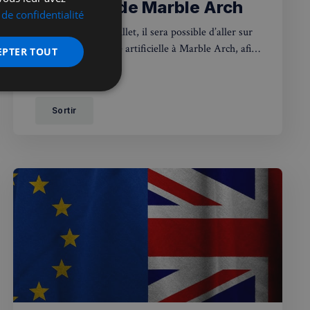
La colline de Marble Arch
 de confidentialité
À partir de la fin juillet, il sera possible d’aller sur
une nouvelle colline artificielle à Marble Arch, afin
EPTER TOUT
d’y admirer la vue et prendre de belles photos
nctionnalité
Sortir
 des utilisateurs et
aires.
écurité, pour détecter
et minimiser le
 peut collecter des