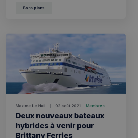
volonté de résultat tout en alliant un esprit festif et
Bons plans
associatif, fondamental pour son président Adrien
Belot
Maxime Le Nail
02 août 2021
Membres
Deux nouveaux bateaux
hybrides à venir pour
Brittany Ferries